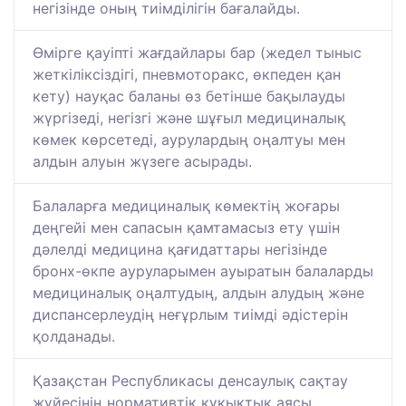
негізінде оның тиімділігін бағалайды.
Өмірге қауіпті жағдайлары бар (жедел тыныс
жеткіліксіздігі, пневмоторакс, өкпеден қан
кету) науқас баланы өз бетінше бақылауды
жүргізеді, негізгі және шұғыл медициналық
көмек көрсетеді, аурулардың оңалтуы мен
алдын алуын жүзеге асырады.
Балаларға медициналық көмектің жоғары
деңгейі мен сапасын қамтамасыз ету үшін
дәлелді медицина қағидаттары негізінде
бронх-өкпе ауруларымен ауыратын балаларды
медициналық оңалтудың, алдын алудың және
диспансерлеудің неғұрлым тиімді әдістерін
қолданады.
Қазақстан Республикасы денсаулық сақтау
жүйесінің нормативтік құқықтық аясы