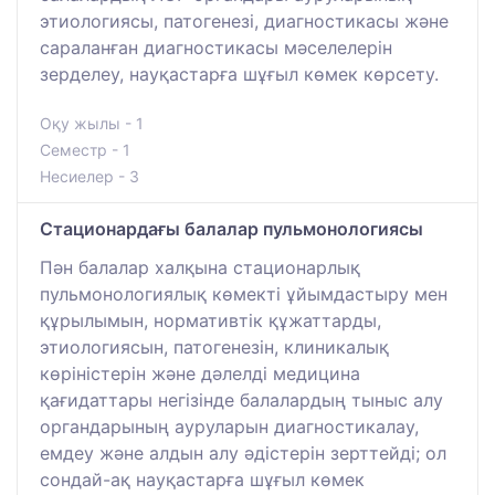
этиологиясы, патогенезі, диагностикасы және
сараланған диагностикасы мәселелерін
зерделеу, науқастарға шұғыл көмек көрсету.
Оқу жылы - 1
Семестр - 1
Несиелер - 3
Стационардағы балалар пульмонологиясы
Пән балалар халқына стационарлық
пульмонологиялық көмекті ұйымдастыру мен
құрылымын, нормативтік құжаттарды,
этиологиясын, патогенезін, клиникалық
көріністерін және дәлелді медицина
қағидаттары негізінде балалардың тыныс алу
органдарының ауруларын диагностикалау,
емдеу және алдын алу әдістерін зерттейді; ол
сондай-ақ науқастарға шұғыл көмек