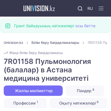
RU
Грант байқауының нәтижелері
осы бетте
Univision.kz
Білім беру бағдарламалары
7R01158 Пуль
Жаңа білім беру бағдарламасы
7R01158 Пульмонология
(балалар) в Астана
медицина университеті
8
Жалпы мәліметтер
Пәндер
1
9
Профессии
Оқыту нәтижелері