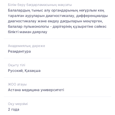
Білім беру бағдарламасының мақсаты
Балалардың тыныс алу органдарының неғұрлым кең
таралған ауруларын диагностикалау, дифференциалды
диагностикалау және емдеу дағдыларын меңгерген,
балалар пульмонологы - дәрігерінің құзыретіне сәйкес
білікті маман даярлау
Академиялық дәреже
Резидентура
Оқыту тілі
Русский, Қазақша
ЖОО атауы
Астана медицина университеті
Оқу мерзімі
2 года