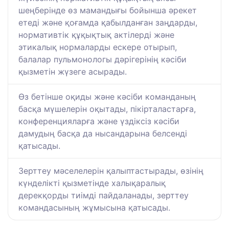
шеңберінде өз мамандығы бойынша әрекет
етеді және қоғамда қабылданған заңдарды,
нормативтік құқықтық актілерді және
этикалық нормаларды ескере отырып,
балалар пульмонологы дәрігерінің кәсіби
қызметін жүзеге асырады.
Өз бетінше оқиды және кәсіби команданың
басқа мүшелерін оқытады, пікірталастарға,
конференцияларға және үздіксіз кәсіби
дамудың басқа да нысандарына белсенді
қатысады.
Зерттеу мәселелерін қалыптастырады, өзінің
күнделікті қызметінде халықаралық
дерекқорды тиімді пайдаланады, зерттеу
командасының жұмысына қатысады.