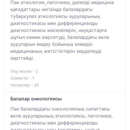
Пән этиология, патогенез, дәлелді медицина
қағидаттары негізінде балалардағы
туберкулез этиологиясы ауруларының
диагностикасы мен дифференциалды
диагностикасы мәселелерін, науқастарға
шұғыл көмек көрсетуді, балалардағы өкпе
ауруларын емдеу бойынша әлемдік
медицинаның жетістіктерін зерделеуді
зерттейді.
Оқу жылы - 2
Семестр - 1
Несиелер - 20
Балалар онкологиясы
Пән балалардағы онкологиялық сипаттағы
өкпе ауруларының этиологиясы, патогенезі,
диагностикасы мен дифференциалды
диагностикасы мен терапиясы, шұғыл