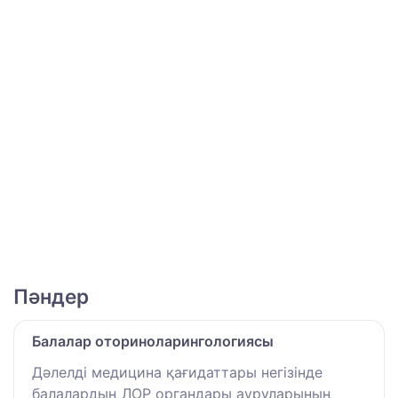
Пәндер
Балалар оториноларингологиясы
Дәлелді медицина қағидаттары негізінде
балалардың ЛОР органдары ауруларының