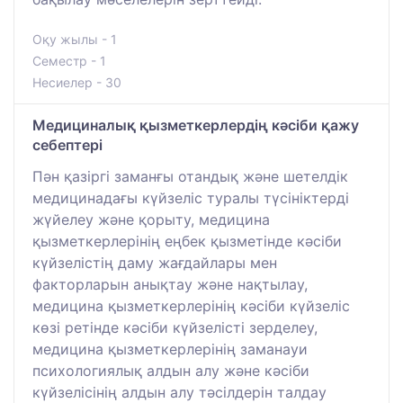
Оқу жылы - 1
Семестр - 1
Несиелер - 30
Медициналық қызметкерлердің кәсіби қажу
себептері
Пән қазіргі заманғы отандық және шетелдік
медицинадағы күйзеліс туралы түсініктерді
жүйелеу және қорыту, медицина
қызметкерлерінің еңбек қызметінде кәсіби
күйзелістің даму жағдайлары мен
факторларын анықтау және нақтылау,
медицина қызметкерлерінің кәсіби күйзеліс
көзі ретінде кәсіби күйзелісті зерделеу,
медицина қызметкерлерінің заманауи
психологиялық алдын алу және кәсіби
күйзелісінің алдын алу тәсілдерін талдау