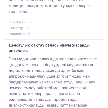
медициналық көмек көрсету мәселелерін
зерттейді.
Оқу жылы - 2
Семестр - 1
Несиелер - 3
Денсаулық сақтау саласындағы жасанды
интеллект
Пән медицина саласында жасанды интеллект
қолдану мәселелерін, күрделі медициналық
деректерді талдау кезінде адам білімін
аппроксимациялау үшін алгоритмдер мен
бағдарламалық қамтамасыз етуді, алдын алу
немесе емдеу әдістері мен пациенттерді
емдеу нәтижелері арасындағы өзара
байланысты талдауды, процестерді
диагностикалауды, емдеу хаттамаларын