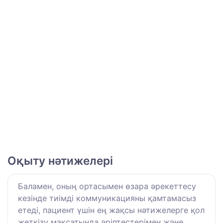
Оқыту нәтижелері
Баламен, оның ортасымен өзара әрекеттесу
кезінде тиімді коммуникацияны қамтамасыз
етеді, пациент үшін ең жақсы нәтижелерге қол
жеткізу мақсатында әріптестерімен және