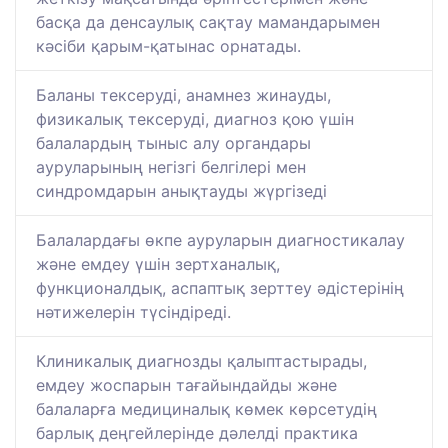
басқа да денсаулық сақтау мамандарымен
кәсіби қарым-қатынас орнатады.
Баланы тексеруді, анамнез жинауды,
физикалық тексеруді, диагноз қою үшін
балалардың тыныс алу органдары
ауруларының негізгі белгілері мен
синдромдарын анықтауды жүргізеді
Балалардағы өкпе ауруларын диагностикалау
және емдеу үшін зертханалық,
функционалдық, аспаптық зерттеу әдістерінің
нәтижелерін түсіндіреді.
Клиникалық диагнозды қалыптастырады,
емдеу жоспарын тағайындайды және
балаларға медициналық көмек көрсетудің
барлық деңгейлерінде дәлелді практика