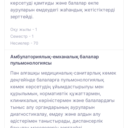
көрсетуді қамтиды және балалар өкпе
ауруларын емдеудегі жаһандық жетістіктерді
зерттейді.
Оқу жылы - 1
Семестр - 1
Несиелер - 70
Амбулаториялық-емханалық балалар
пульмонологиясы
Пән алғашқы медициналық-санитарлық көмек
деңгейінде балаларға пульмонологиялық
көмек көрсетудің ұйымдастырылуы мен
құрылымын, нормативтік құжаттармен,
клиникалық көріністермен және балалардағы
тыныс алу органдарының ауруларын
диагностикалау, емдеу және алдын алу
әдістерімен таныстырады, диспансерлік
бақылау мәселелерін зерттейді.