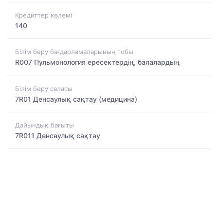
Кредиттер көлемі
140
Білім беру бағдарламаларының тобы
R007 Пульмонология ересектердің, балалардың
Білім беру саласы
7R01 Денсаулық сақтау (медицина)
Дайындық бағыты
7R011 Денсаулық сақтау