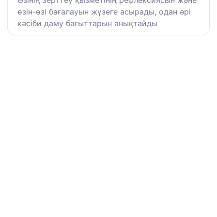
Өзінің зерттеу қызметінің рефлексиясын және
өзін-өзі бағалауын жүзеге асырады, одан әрі
кәсіби даму бағыттарын анықтайды