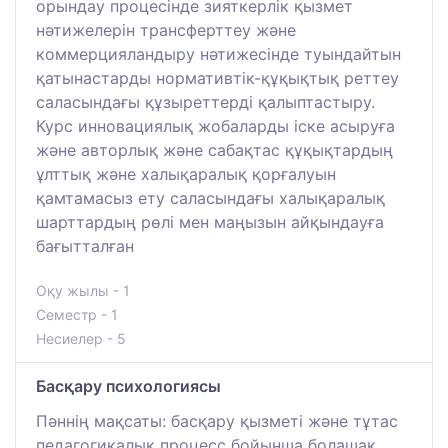
орындау процесінде зияткерлік қызмет
нәтижелерін трансферттеу және
коммерцияландыру нәтижесінде туындайтын
қатынастарды нормативтік-құқықтық реттеу
саласындағы құзыреттерді қалыптастыру.
Курс инновациялық жобаларды іске асыруға
және авторлық және сабақтас құқықтардың
ұлттық және халықаралық қорғалуын
қамтамасыз ету саласындағы халықаралық
шарттардың рөлі мен маңызын айқындауға
бағытталған
Оқу жылы - 1
Семестр - 1
Несиелер - 5
Басқару психологиясы
Пәннің мақсаты: басқару қызметі және тұтас
педагогикалық процесс бойынша болашақ