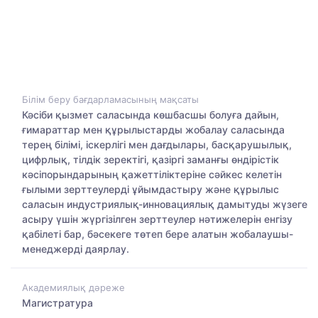
Білім беру бағдарламасының мақсаты
Кәсіби қызмет саласында көшбасшы болуға дайын,
ғимараттар мен құрылыстарды жобалау саласында
терең білімі, іскерлігі мен дағдылары, басқарушылық,
цифрлық, тілдік зеректігі, қазіргі заманғы өндірістік
кәсіпорындарының қажеттіліктеріне сәйкес келетін
ғылыми зерттеулерді ұйымдастыру және құрылыс
саласын индустриялық-инновациялық дамытуды жүзеге
асыру үшін жүргізілген зерттеулер нәтижелерін енгізу
қабілеті бар, бәсекеге төтеп бере алатын жобалаушы-
менеджерді даярлау.
Академиялық дәреже
Магистратура