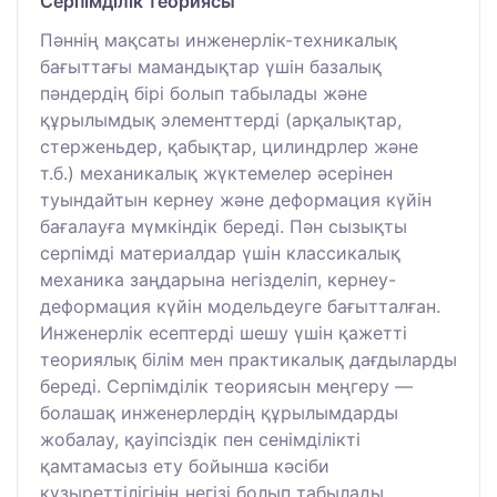
Серпімділік теориясы
Пәннің мақсаты инженерлік-техникалық
бағыттағы мамандықтар үшін базалық
пәндердің бірі болып табылады және
құрылымдық элементтерді (арқалықтар,
стерженьдер, қабықтар, цилиндрлер және
т.б.) механикалық жүктемелер әсерінен
туындайтын кернеу және деформация күйін
бағалауға мүмкіндік береді. Пән сызықты
серпімді материалдар үшін классикалық
механика заңдарына негізделіп, кернеу-
деформация күйін модельдеуге бағытталған.
Инженерлік есептерді шешу үшін қажетті
теориялық білім мен практикалық дағдыларды
береді. Серпімділік теориясын меңгеру —
болашақ инженерлердің құрылымдарды
жобалау, қауіпсіздік пен сенімділікті
қамтамасыз ету бойынша кәсіби
құзыреттілігінің негізі болып табылады.