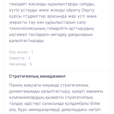
теңіздегі жасанды құрылыстарды салуды,
күтіп ұстауды және жоюды үйрету Оқыту
курсы студенттер арасында жер үсті және
жерасты тау-кен құрылыстарын салу
технологиясының тиімділігін арттырудың
ықтимал тәсілдерін негіздеу дағдыларын
қалыптастырады
Оқу жылы - 1
Семестр - 2
Несиелер - 5
Стратегиялық менеджмент
Пәннің мақсаты-кешенді стратегиялық
дүниетанымды қалыптастыру, қазіргі заманғы
компаниялардың қызметін стратегиялық
талдау әдістері саласында қолданбалы білім
алу. Курс менеджерлерді даярлаудағы негізгі