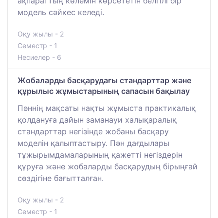
ақпараттың көлемін көрсететін белгілі бір
модель сәйкес келеді.
Оқу жылы - 2
Семестр - 1
Несиелер - 6
Жобаларды басқарудағы стандарттар және
құрылыс жұмыстарының сапасын бақылау
Пәннің мақсаты нақты жұмыста практикалық
қолдануға дайын заманауи халықаралық
стандарттар негізінде жобаны басқару
моделін қалыптастыру. Пән дағдылары
тұжырымдамаларының қажетті негіздерін
құруға және жобаларды басқарудың бірыңғай
сөздігіне бағытталған.
Оқу жылы - 2
Семестр - 1