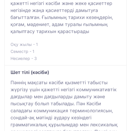
қажетті негізгі кәсіби және жеке қасиеттер
негізінде жаңа қасиеттерді дамытуға
бағытталған. Ғылымның тарихи кезеңдерін,
қоғам, мәдениет, адам туралы ғылымның
қалыптасу тарихын қарастырады
Оқу жылы - 1
Семестр - 1
Несиелер - 3
Шет тілі (кәсіби)
Пәннің мақсаты кәсіби қызметті табысты
жүргізу үшін қажетті негізгі коммуникативтік
дағдылар мен дағдыларды дамыту және
пысықтау болып табылады. Пән Кәсіби
саладағы коммуникация терминологиясын,
сондай-ақ мәтінді аудару кезіндегі
грамматикалық құрылымдар мен лексикалық