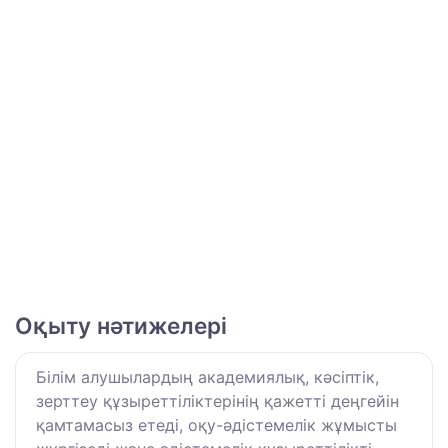
Оқыту нәтижелері
Білім алушылардың академиялық, кәсіптік,
зерттеу құзыреттіліктерінің қажетті деңгейін
қамтамасыз етеді, оқу-әдістемелік жұмысты