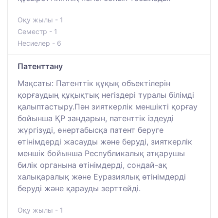
Оқу жылы - 1
Семестр - 1
Несиелер - 6
Патенттану
Мақсаты: Патенттік құқық объектілерін
қорғаудың құқықтық негіздері туралы білімді
қалыптастыру.Пән зияткерлік меншікті қорғау
бойынша ҚР заңдарын, патенттік іздеуді
жүргізуді, өнертабысқа патент беруге
өтінімдерді жасауды және беруді, зияткерлік
меншік бойынша Республикалық атқарушы
билік органына өтінімдерді, сондай-ақ
халықаралық және Еуразиялық өтінімдерді
беруді және қарауды зерттейді.
Оқу жылы - 1