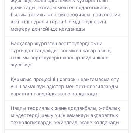
жүргізеді және әдістемелік құзыреттілікті
дамытады, жоғары мектеп педагогикасы,
Ғылым тарихы мен философиясы, психология,
шет тілі туралы терең білімді тілді еркін
меңгеру деңгейінде қолданады
Басқалар жүргізген зерттеулерді сыни
тұрғыдан талдайды, сонымен қатар өзінің
ғылыми зерттеулерін жоспарлайды және
жүргізеді
Құрылыс процесінің сапасын қамтамасыз ету
үшін заманауи әдістер мен технологияларды
сараптап талдайды және қолданады.
Нақты теориялық және қолданбалы, жобалық
міндеттерді шешу үшін заманауи ақпараттық
технологияларды жүйелейді және қолданады