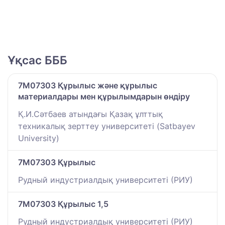
Ұқсас БББ
7M07303 Құрылыс және құрылыс
материалдары мен құрылымдарын өндіру
Қ.И.Сәтбаев атындағы Қазақ ұлттық
техникалық зерттеу университеті (Satbayev
University)
7M07303 Құрылыс
Рудный индустриалдық университеті (РИУ)
7M07303 Құрылыс 1,5
Рудный индустриалдық университеті (РИУ)