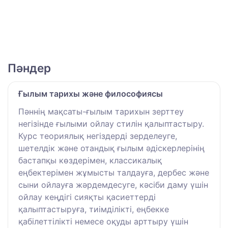
Пәндер
Ғылым тарихы және философиясы
Пәннің мақсаты-ғылым тарихын зерттеу
негізінде ғылыми ойлау стилін қалыптастыру.
Курс теориялық негіздерді зерделеуге,
шетелдік және отандық ғылым әдіскерлерінің
бастапқы көздерімен, классикалық
еңбектерімен жұмысты талдауға, дербес және
сыни ойлауға жәрдемдесуге, кәсіби даму үшін
ойлау кеңдігі сияқты қасиеттерді
қалыптастыруға, тиімділікті, еңбекке
қабілеттілікті немесе оқуды арттыру үшін