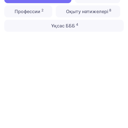
2
8
Профессии
Оқыту нәтижелері
4
Ұқсас БББ