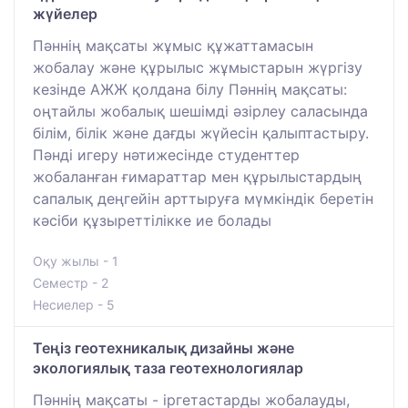
жүйелер
Пәннің мақсаты жұмыс құжаттамасын
жобалау және құрылыс жұмыстарын жүргізу
кезінде АЖЖ қолдана білу Пәннің мақсаты:
оңтайлы жобалық шешімді әзірлеу саласында
білім, білік және дағды жүйесін қалыптастыру.
Пәнді игеру нәтижесінде студенттер
жобаланған ғимараттар мен құрылыстардың
сапалық деңгейін арттыруға мүмкіндік беретін
кәсіби құзыреттілікке ие болады
Оқу жылы - 1
Семестр - 2
Несиелер - 5
Теңіз геотехникалық дизайны және
экологиялық таза геотехнологиялар
Пәннің мақсаты - іргетастарды жобалауды,