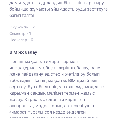
дамытудағы кадрлардың біліктілігін арттыру
бойынша жұмысты ұйымдастыруды зерттеуге
бағытталған
Оқу жылы - 2
Семестр - 1
Несиелер - 6
ВІМ жобалау
Пәннің мақсаты ғимараттар мен
инфрақұрылым объектілерін жобалау, салу
және пайдалану әдістерін жетілдіру болып
табылады. Пәннің мақсаты: BIM дизайнын
зерттеу, бұл объектінің үш өлшемді моделіне
құрылған сандық мәліметтермен жұмыс
жасау. Қарастырылған: ғимараттың
ақпараттық моделі, оның әр кезеңі үшін
ғимарат туралы сол кезде өңделген