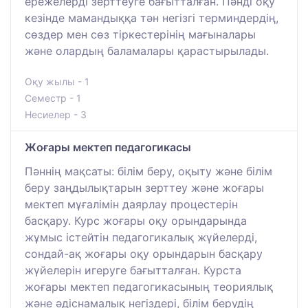
ережелерді зерттеуге бағытталған. Пәнді оқу
кезінде мамандыққа тән негізгі терминдердің,
сөздер мен сөз тіркестерінің мағыналары
және олардың баламалары қарастырылады.
Оқу жылы - 1
Семестр - 1
Несиелер - 3
Жоғары мектеп педагогикасы
Пәннің мақсаты: білім беру, оқыту және білім
беру заңдылықтарын зерттеу және жоғары
мектеп мұғалімін даярлау процестерін
басқару. Курс жоғары оқу орындарында
жұмыс істейтін педагогикалық жүйелерді,
сондай-ақ жоғары оқу орындарын басқару
жүйелерін игеруге бағытталған. Курста
жоғары мектеп педагогикасының теориялық
және әдіснамалық негіздері, білім берудің