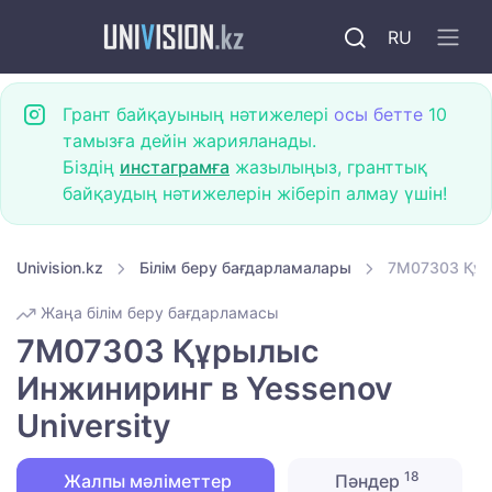
RU
Грант байқауының нәтижелері
осы бетте
10
тамызға дейін жарияланады.
Біздің
инстаграмға
жазылыңыз, гранттық
байқаудың нәтижелерін жіберіп алмау үшін!
Univision.kz
Білім беру бағдарламалары
7M07303 Құры
Жаңа білім беру бағдарламасы
7M07303 Құрылыс
Инжиниринг в Yessenov
University
18
Жалпы мәліметтер
Пәндер