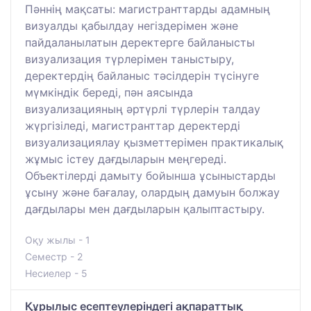
Пәннің мақсаты: магистранттарды адамның
визуалды қабылдау негіздерімен және
пайдаланылатын деректерге байланысты
визуализация түрлерімен таныстыру,
деректердің байланыс тәсілдерін түсінуге
мүмкіндік береді, пән аясында
визуализацияның әртүрлі түрлерін талдау
жүргізіледі, магистранттар деректерді
визуализациялау қызметтерімен практикалық
жұмыс істеу дағдыларын меңгереді.
Объектілерді дамыту бойынша ұсыныстарды
ұсыну және бағалау, олардың дамуын болжау
дағдылары мен дағдыларын қалыптастыру.
Оқу жылы - 1
Семестр - 2
Несиелер - 5
Құрылыс есептеулеріндегі ақпараттық