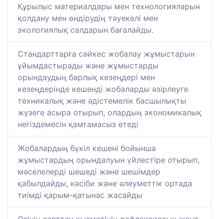
Құрылыс материалдары мен технологияларын
қолдану мен өндірудің тәуекелі мен
экологиялық салдарын бағалайды.
Стандарттарға сәйкес жобалау жұмыстарын
ұйымдастырады және жұмыстарды
орындаудың барлық кезеңдері мен
кезеңдерінде кешенді жобаларды әзірлеуге
техникалық және әдістемелік басшылықты
жүзеге асыра отырып, олардың экономикалық
негіздемесін қамтамасыз етеді
Жобалардың бүкіл кешені бойынша
жұмыстардың орындалуын үйлестіре отырып,
мәселелерді шешеді және шешімдер
қабылдайды, кәсіби және әлеуметтік ортада
тиімді қарым-қатынас жасайды