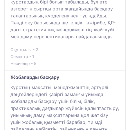
курстардың бірі болып табылады, бұл өте
өзгеретін сыртқы орта жағдайында басқару
талаптарының күрделенуінен туындайды.
Пәнді оқу барысында шетелдік тәжірибе, ҚР-
дағы стратегиялық менеджменттің жай-күйі
мен даму перспективалары пайдаланылады.
Оқу жылы - 2
Семестр - 1
Несиелер - 5
Жобаларды басқару
Курстың мақсаты: менеджменттің әртүрлі
деңгейлеріндегі қазіргі заманғы ұйымда
жобаларды басқару үшін білім, білік,
практикалық дағдылар жүйесін қалыптастыру,
ұйымның даму мақсаттарына қол жеткізу
үшін жобалық қызметті барабар, тиімді
пайдалану қабілетін, дайындығын дамыту.