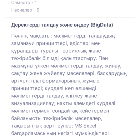
Семестр - 1
Несиелер - 5
Деректерді талдау және өңдеу (BigData)
Пәннің мақсаты: мәліметтерді талдаудың
заманауи принциптері, әдістері мен
құралдары туралы теориялық және
тәжірибелік білімді қалыптастыру. Пән
мазмұны үлкен мәліметтерді талдау, жинау,
сақтау және жүйелеу мәселелері, басқарудың
әртүрлі платформаларының жұмыс
принциптері; күрделі көп өлшемді
мәліметтерді талдау, үлгілеу және
визуализациялау; нақты әлемдегі күрделі
мәліметтермен, сондай-ақ кейстермен
байланысты тәжірибелік мәселелер,
тақырыптық зерттеулер; MS Excel
бағдарламасының негізгі мүмкіндіктері