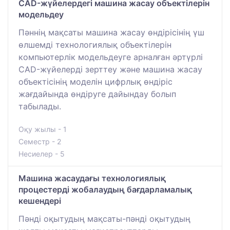
СAD-жүйелердегі машина жасау объектілерін
модельдеу
Пәннің мақсаты машина жасау өндірісінің үш
өлшемді технологиялық объектілерін
компьютерлік модельдеуге арналған әртүрлі
САD-жүйелерді зерттеу және машина жасау
объектісінің моделін цифрлық өндіріс
жағдайында өндіруге дайындау болып
табылады.
Оқу жылы - 1
Семестр - 2
Несиелер - 5
Машина жасаудағы технологиялық
процестерді жобалаудың бағдарламалық
кешендері
Пәнді оқытудың мақсаты-пәнді оқытудың