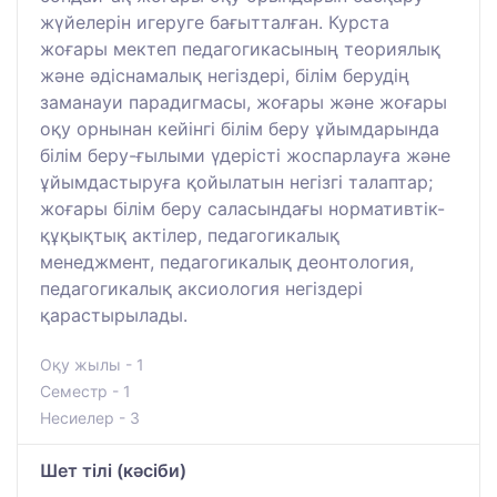
жүйелерін игеруге бағытталған. Курста
жоғары мектеп педагогикасының теориялық
және әдіснамалық негіздері, білім берудің
заманауи парадигмасы, жоғары және жоғары
оқу орнынан кейінгі білім беру ұйымдарында
білім беру-ғылыми үдерісті жоспарлауға және
ұйымдастыруға қойылатын негізгі талаптар;
жоғары білім беру саласындағы нормативтік-
құқықтық актілер, педагогикалық
менеджмент, педагогикалық деонтология,
педагогикалық аксиология негіздері
қарастырылады.
Оқу жылы - 1
Семестр - 1
Несиелер - 3
Шет тілі (кәсіби)