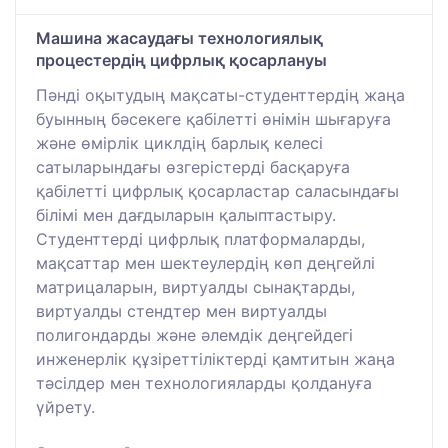
Машина жасаудағы технологиялық
процестердің цифрлық қосарлануы
Пәнді оқытудың мақсаты-студенттердің жаңа
буынның бәсекеге қабілетті өнімін шығаруға
және өмірлік циклдің барлық келесі
сатыларындағы өзгерістерді басқаруға
қабілетті цифрлық қосарластар саласындағы
білімі мен дағдыларын қалыптастыру.
Студенттерді цифрлық платформаларды,
мақсаттар мен шектеулердің көп деңгейлі
матрицаларын, виртуалды сынақтарды,
виртуалды стендтер мен виртуалды
полигондарды және әлемдік деңгейдегі
инженерлік құзіреттіліктерді қамтитын жаңа
тәсілдер мен технологияларды қолдануға
үйрету.