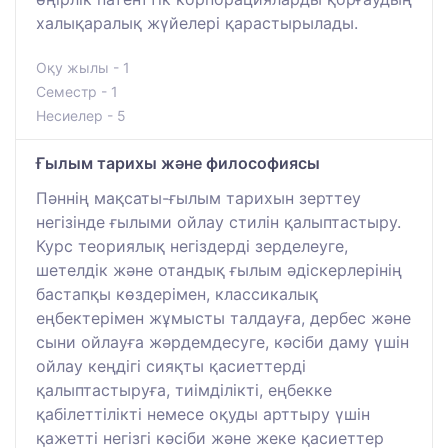
халықаралық жүйелері қарастырылады.
Оқу жылы - 1
Семестр - 1
Несиелер - 5
Ғылым тарихы және философиясы
Пәннің мақсаты-ғылым тарихын зерттеу
негізінде ғылыми ойлау стилін қалыптастыру.
Курс теориялық негіздерді зерделеуге,
шетелдік және отандық ғылым әдіскерлерінің
бастапқы көздерімен, классикалық
еңбектерімен жұмысты талдауға, дербес және
сыни ойлауға жәрдемдесуге, кәсіби даму үшін
ойлау кеңдігі сияқты қасиеттерді
қалыптастыруға, тиімділікті, еңбекке
қабілеттілікті немесе оқуды арттыру үшін
қажетті негізгі кәсіби және жеке қасиеттер