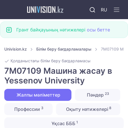
RU
Грант байқауының нәтижелері
осы бетте
Univision.kz
Білім беру бағдарламалары
7M07109 Маши
Қолданыстағы білім беру бағдарламасы
7M07109 Машина жасау в
Yessenov University
23
Жалпы мәліметтер
Пәндер
3
8
Профессии
Оқыту нәтижелері
1
Ұқсас БББ