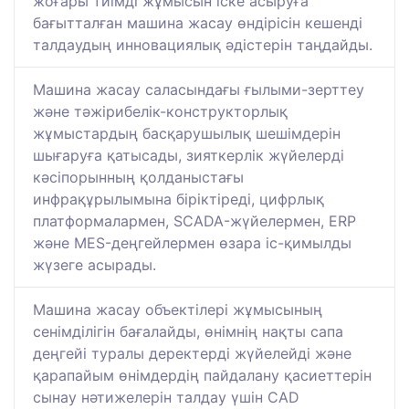
жоғары тиімді жұмысын іске асыруға
бағытталған машина жасау өндірісін кешенді
талдаудың инновациялық әдістерін таңдайды.
Машина жасау саласындағы ғылыми-зерттеу
және тәжірибелік-конструкторлық
жұмыстардың басқарушылық шешімдерін
шығаруға қатысады, зияткерлік жүйелерді
кәсіпорынның қолданыстағы
инфрақұрылымына біріктіреді, цифрлық
платформалармен, SCADA-жүйелермен, ERP
және MES-деңгейлермен өзара іс-қимылды
жүзеге асырады.
Машина жасау объектілері жұмысының
сенімділігін бағалайды, өнімнің нақты сапа
деңгейі туралы деректерді жүйелейді және
қарапайым өнімдердің пайдалану қасиеттерін
сынау нәтижелерін талдау үшін CAD