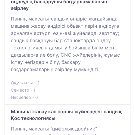
өңдеудің басқарушы бағдарламаларын
әзірлеу
Пәннің мақсаты-сандық өндіріс жағдайында
машина жасау өндірісі объектілерін өндіруге
арналған әртүрлі өзін-өзі жүйелерді зерттеу;
сандық басқаруы бар станоктарда өңдеу
технологиясын дамыту бойынша білім мен
дағдыларға ие болу, CNC жүйелерінің жұмыс
істеу негіздерін білу, басқару
бағдарламаларын әзірлеу мүмкіндігі
Оқу жылы - 2
Семестр - 1
Несиелер - 6
Машина жасау кәсіпорны жүйесіндегі сандық
Қос технологиясы
Пәннің мақсаты "цифрлық двойник"