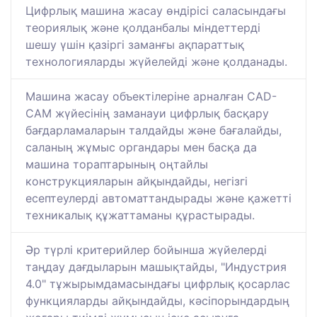
Цифрлық машина жасау өндірісі саласындағы
теориялық және қолданбалы міндеттерді
шешу үшін қазіргі заманғы ақпараттық
технологияларды жүйелейді және қолданады.
Машина жасау объектілеріне арналған САD-
CAM жүйесінің заманауи цифрлық басқару
бағдарламаларын талдайды және бағалайды,
саланың жұмыс органдары мен басқа да
машина тораптарының оңтайлы
конструкцияларын айқындайды, негізгі
есептеулерді автоматтандырады және қажетті
техникалық құжаттаманы құрастырады.
Әр түрлі критерийлер бойынша жүйелерді
таңдау дағдыларын машықтайды, "Индустрия
4.0" тұжырымдамасындағы цифрлық қосарлас
функцияларды айқындайды, кәсіпорындардың