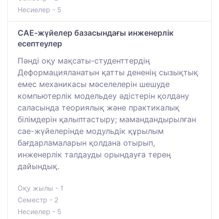
Несиелер - 5
САЕ-жүйелер базасындағы инженерлік
есептеулер
Пәнді оқу мақсаты-студенттердің
Деформацияланатын қатты дененің сызықтық
емес механикасы мәселелерін шешуде
компьютерлік модельдеу әдістерін қолдану
саласында теориялық және практикалық
білімдерін қалыптастыру; мамандандырылған
cae-жүйелерінде модульдік құрылым
бағдарламаларын қолдана отырып,
инженерлік талдауды орындауға терең
дайындық.
Оқу жылы - 1
Семестр - 2
Несиелер - 5