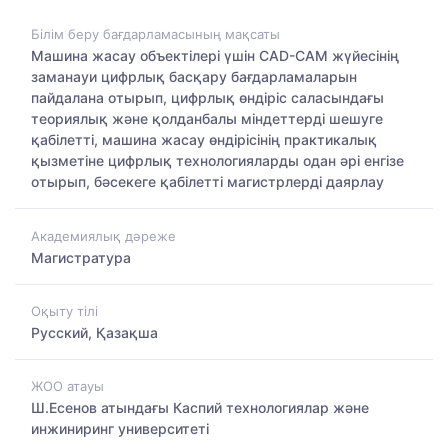
Білім беру бағдарламасының мақсаты
Машина жасау объектілері үшін САD-CAM жүйесінің
заманауи цифрлық басқару бағдарламаларын
пайдалана отырып, цифрлық өндіріс саласындағы
теориялық және қолданбалы міндеттерді шешуге
қабілетті, машина жасау өндірісінің практикалық
қызметіне цифрлық технологияларды одан әрі енгізе
отырып, бәсекеге қабілетті магистрлерді даярлау
Академиялық дәреже
Магистратура
Оқыту тілі
Русский, Қазақша
ЖОО атауы
Ш.Есенов атындағы Каспий технологиялар және
инжиниринг университеті