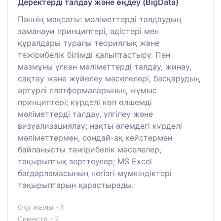
Деректерді талдау және өңдеу (BigData)
Пәннің мақсаты: мәліметтерді талдаудың
заманауи принциптері, әдістері мен
құралдары туралы теориялық және
тәжірибелік білімді қалыптастыру. Пән
мазмұны үлкен мәліметтерді талдау, жинау,
сақтау және жүйелеу мәселелері, басқарудың
әртүрлі платформаларының жұмыс
принциптері; күрделі көп өлшемді
мәліметтерді талдау, үлгілеу және
визуализациялау; нақты әлемдегі күрделі
мәліметтермен, сондай-ақ кейстермен
байланысты тәжірибелік мәселелер,
тақырыптық зерттеулер; MS Excel
бағдарламасының негізгі мүмкіндіктері
тақырыптарын қарастырады.
Оқу жылы - 1
Семестр - 2