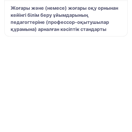
Жоғары және (немесе) жоғары оқу орнынан
кейінгі білім беру ұйымдарының
педагогтеріне (профессор-оқытушылар
құрамына) арналған кәсіптік стандарты