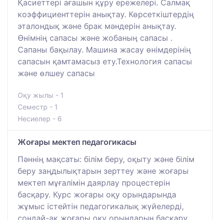
Қасиеттері ағашын құру ережелері. Салмақ
коэффициенттерін анықтау. Көрсеткіштердің
эталондық және брак мәндерін анықтау.
Өнімнің сапасы және жобаның сапасы .
Сапаны бақылау. Машина жасау өнімдерінің
сапасын қамтамасыз ету.Технология сапасы
және өлшеу сапасы
Оқу жылы - 1
Семестр - 1
Несиелер - 6
Жоғары мектеп педагогикасы
Пәннің мақсаты: білім беру, оқыту және білім
беру заңдылықтарын зерттеу және жоғары
мектеп мұғалімін даярлау процестерін
басқару. Курс жоғары оқу орындарында
жұмыс істейтін педагогикалық жүйелерді,
сондай-ақ жоғары оқу орындарын басқару