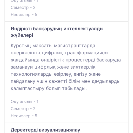
Оқу жылы - 1
Семестр - 2
Несиелер - 5
Өндірісті басқарудың интеллектуалды
жүйелері
Курстың мақсаты магистранттарда
өнеркәсіптің цифрлық трансформациясы
жағдайында өндірістік процестерді басқаруда
заманауи цифрлық және зияткерлік
технологияларды әзірлеу, енгізу және
пайдалану үшін қажетті білім мен дағдыларды
қалыптастыру болып табылады.
Оқу жылы - 1
Семестр - 2
Несиелер - 5
Деректерді визуализациялау