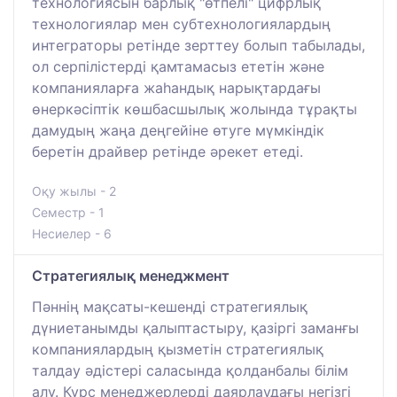
технологиясын барлық "өтпелі" цифрлық
технологиялар мен субтехнологиялардың
интеграторы ретінде зерттеу болып табылады,
ол серпілістерді қамтамасыз ететін және
компанияларға жаһандық нарықтардағы
өнеркәсіптік көшбасшылық жолында тұрақты
дамудың жаңа деңгейіне өтуге мүмкіндік
беретін драйвер ретінде әрекет етеді.
Оқу жылы - 2
Семестр - 1
Несиелер - 6
Стратегиялық менеджмент
Пәннің мақсаты-кешенді стратегиялық
дүниетанымды қалыптастыру, қазіргі заманғы
компаниялардың қызметін стратегиялық
талдау әдістері саласында қолданбалы білім
алу. Курс менеджерлерді даярлаудағы негізгі