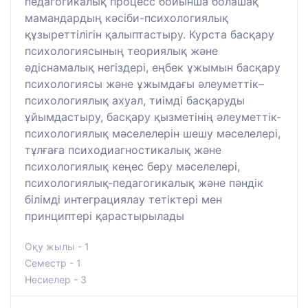
педагогикалық процесс бойынша болашақ
мамандардың кәсіби-психологиялық
құзыреттілігін қалыптастыру. Курста басқару
психологиясының теориялық және
әдіснамалық негіздері, еңбек ұжымын басқару
психологиясы және ұжымдағы әлеуметтік–
психологиялық ахуал, тиімді басқаруды
ұйымдастыру, басқару қызметінің әлеуметтік-
психологиялық мәселелерін шешу мәселелері,
тұлғаға психодиагностикалық және
психологиялық кеңес беру мәселелері,
психологиялық-педагогикалық және пәндік
білімді интеграциялау тетіктері мен
принциптері қарастырылады
Оқу жылы - 1
Семестр - 1
Несиелер - 3