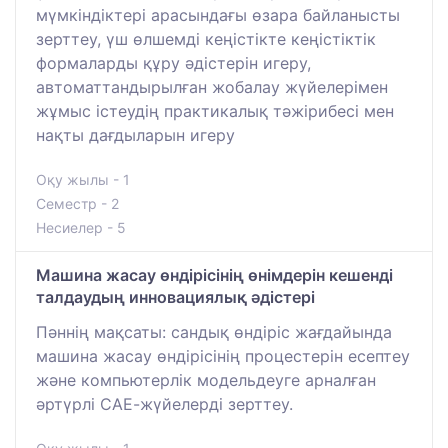
мүмкіндіктері арасындағы өзара байланысты
зерттеу, үш өлшемді кеңістікте кеңістіктік
формаларды құру әдістерін игеру,
автоматтандырылған жобалау жүйелерімен
жұмыс істеудің практикалық тәжірибесі мен
нақты дағдыларын игеру
Оқу жылы - 1
Семестр - 2
Несиелер - 5
Машина жасау өндірісінің өнімдерін кешенді
талдаудың инновациялық әдістері
Пәннің мақсаты: сандық өндіріс жағдайында
машина жасау өндірісінің процестерін есептеу
және компьютерлік модельдеуге арналған
әртүрлі САЕ-жүйелерді зерттеу.