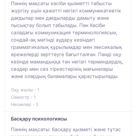
Пәннің мақсаты кәсіби қызметті табысты
жүргізу үшін қажетті негізгі коммуникативтік
дағдылар мен дағдыларды дамыту және
пысықтау болып табылады. Пән Кәсіби
саладағы коммуникация терминологиясын,
сондай-ақ мәтінді аудару кезіндегі
грамматикалық құрылымдар мен лексикалық
ережелерді зерттеуге бағытталған. Пәнді оқу
кезінде мамандыққа тән негізгі терминдердің,
сөздер мен сөз тіркестерінің мағыналары
және олардың баламалары қарастырылады.
Оқу жылы - 1
Семестр - 1
Несиелер - 3
Басқару психологиясы
Пәннің мақсаты: басқару қызметі және тұтас