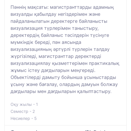
Пәннің мақсаты: магистранттарды адамның
визуалды қабылдау негіздерімен және
пайдаланылатын деректерге байланысты
визуализация түрлерімен таныстыру,
деректердің байланыс тәсілдерін түсінуге
мүмкіндік береді, пән аясында
визуализацияның әртүрлі түрлерін талдау
жүргізіледі, магистранттар деректерді
визуализациялау қызметтерімен практикалық
жұмыс істеу дағдыларын меңгереді.
Объектілерді дамыту бойынша ұсыныстарды
ұсыну және бағалау, олардың дамуын болжау
дағдылары мен дағдыларын қалыптастыру.
Оқу жылы - 1
Семестр - 2
Несиелер - 5