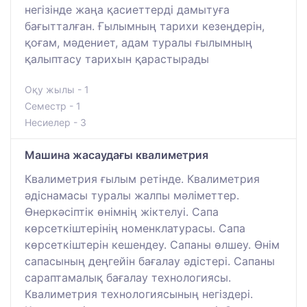
негізінде жаңа қасиеттерді дамытуға
бағытталған. Ғылымның тарихи кезеңдерін,
қоғам, мәдениет, адам туралы ғылымның
қалыптасу тарихын қарастырады
Оқу жылы - 1
Семестр - 1
Несиелер - 3
Машина жасаудағы квалиметрия
Квалиметрия ғылым ретінде. Квалиметрия
әдіснамасы туралы жалпы мәліметтер.
Өнеркәсіптік өнімнің жіктелуі. Сапа
көрсеткіштерінің номенклатурасы. Сапа
көрсеткіштерін кешендеу. Сапаны өлшеу. Өнім
сапасының деңгейін бағалау әдістері. Сапаны
сараптамалық бағалау технологиясы.
Квалиметрия технологиясының негіздері.