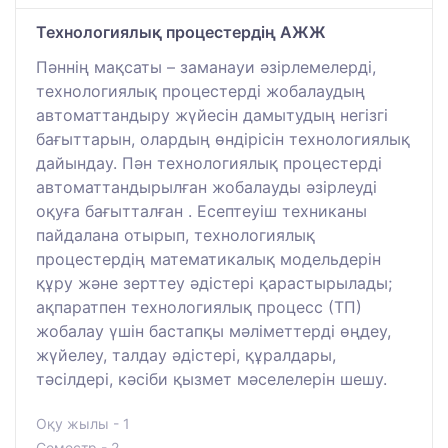
Технологиялық процестердің АЖЖ
Пәннің мақсаты – заманауи әзірлемелерді,
технологиялық процестерді жобалаудың
автоматтандыру жүйесін дамытудың негізгі
бағыттарын, олардың өндірісін технологиялық
дайындау. Пән технологиялық процестерді
автоматтандырылған жобалауды әзірлеуді
оқуға бағытталған . Есептеуіш техниканы
пайдалана отырып, технологиялық
процестердің математикалық модельдерін
құру және зерттеу әдістері қарастырылады;
ақпаратпен технологиялық процесс (ТП)
жобалау үшін бастапқы мәліметтерді өңдеу,
жүйелеу, талдау әдістері, құралдары,
тәсілдері, кәсіби қызмет мәселелерін шешу.
Оқу жылы - 1
Семестр - 2