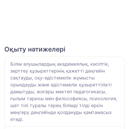
Оқыту нәтижелері
Білім алушылардың академиялық, кәсіптік,
зерттеу құзыреттерінің қажетті деңгейін
сақтауды, оқу-әдістемелік жұмысты
орындауды және әдістемелік құзыреттілікті
дамытуды, жоғары мектеп педагогикасы,
ғылым тарихы мен философиясы, психология,
шет тілі туралы терең білімді тілді еркін
меңгеру деңгейінде қолдануды қамтамасыз
етеді.