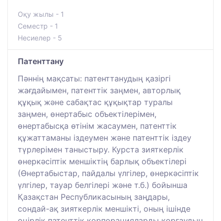
Оқу жылы - 1
Семестр - 1
Несиелер - 5
Патенттану
Пәннің мақсаты: патенттанудың қазіргі
жағдайымен, патенттік заңмен, авторлық
құқық және сабақтас құқықтар туралы
заңмен, өнертабыс объектілерімен,
өнертабысқа өтінім жасаумен, патенттік
құжаттаманы іздеумен және патенттік іздеу
түрлерімен таныстыру. Курста зияткерлік
өнеркәсіптік меншіктің барлық объектілері
(Өнертабыстар, пайдалы үлгілер, өнеркәсіптік
үлгілер, тауар белгілері және т.б.) бойынша
Қазақстан Республикасының заңдары,
сондай-ақ зияткерлік меншікті, оның ішінде
өңірлік патенттік корпорацияларды қорғаудың