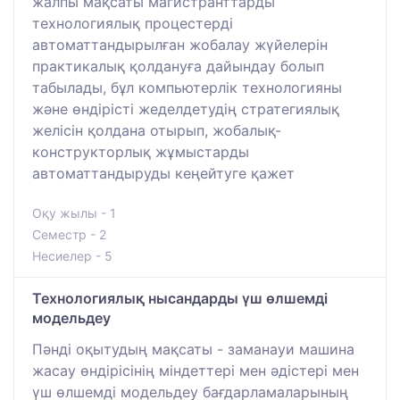
жалпы мақсаты магистранттарды
технологиялық процестерді
автоматтандырылған жобалау жүйелерін
практикалық қолдануға дайындау болып
табылады, бұл компьютерлік технологияны
және өндірісті жеделдетудің стратегиялық
желісін қолдана отырып, жобалық-
конструкторлық жұмыстарды
автоматтандыруды кеңейтуге қажет
Оқу жылы - 1
Семестр - 2
Несиелер - 5
Технологиялық нысандарды үш өлшемді
модельдеу
Пәнді оқытудың мақсаты - заманауи машина
жасау өндірісінің міндеттері мен әдістері мен
үш өлшемді модельдеу бағдарламаларының