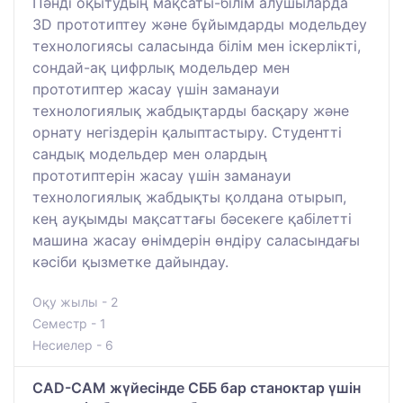
Пәнді оқытудың мақсаты-білім алушыларда
3D прототиптеу және бұйымдарды модельдеу
технологиясы саласында білім мен іскерлікті,
сондай-ақ цифрлық модельдер мен
прототиптер жасау үшін заманауи
технологиялық жабдықтарды басқару және
орнату негіздерін қалыптастыру. Студентті
сандық модельдер мен олардың
прототиптерін жасау үшін заманауи
технологиялық жабдықты қолдана отырып,
кең ауқымды мақсаттағы бәсекеге қабілетті
машина жасау өнімдерін өндіру саласындағы
кәсіби қызметке дайындау.
Оқу жылы - 2
Семестр - 1
Несиелер - 6
CAD-CAM жүйесінде СББ бар станоктар үшін