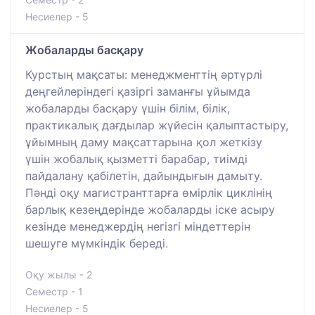
Несиелер - 5
Жобаларды басқару
Курстың мақсаты: менеджменттің әртүрлі
деңгейлеріндегі қазіргі заманғы ұйымда
жобаларды басқару үшін білім, білік,
практикалық дағдылар жүйесін қалыптастыру,
ұйымның даму мақсаттарына қол жеткізу
үшін жобалық қызметті барабар, тиімді
пайдалану қабілетін, дайындығын дамыту.
Пәнді оқу магистранттарға өмірлік циклінің
барлық кезеңдерінде жобаларды іске асыру
кезінде менеджердің негізгі міндеттерін
шешуге мүмкіндік береді.
Оқу жылы - 2
Семестр - 1
Несиелер - 5