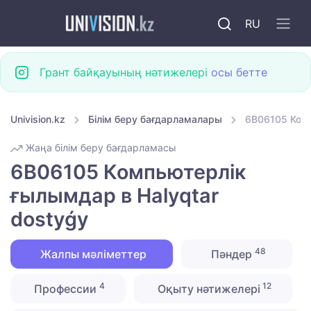
RU
Грант байқауының нәтижелері
осы бетте
Univision.kz
Білім беру бағдарламалары
6B06105 Комп
Жаңа білім беру бағдарламасы
6B06105 Компьютерлік
ғылымдар в Halyqtar
dostyǵy
48
Жалпы мәліметтер
Пәндер
4
12
Профессии
Оқыту нәтижелері