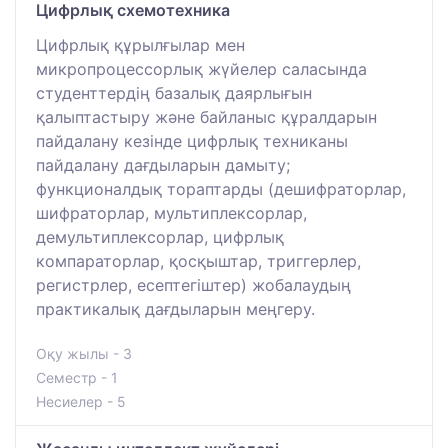
Цифрлық схемотехника
Цифрлық құрылғылар мен
микропроцессорлық жүйелер саласында
студенттердің базалық даярлығын
қалыптастыру және байланыс құралдарын
пайдалану кезінде цифрлық техниканы
пайдалану дағдыларын дамыту;
функционалдық тораптарды (дешифраторлар,
шифраторлар, мультиплексорлар,
демультиплексорлар, цифрлық
компараторлар, қосқыштар, триггерлер,
регистрлер, есептегіштер) жобалаудың
практикалық дағдыларын меңгеру.
Оқу жылы - 3
Семестр - 1
Несиелер - 5