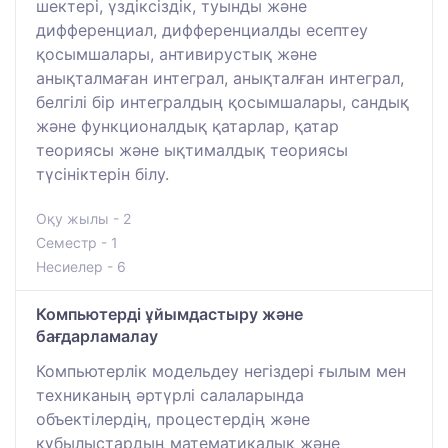
шектері, үздіксіздік, туынды және
дифференциал, дифференциалды есептеу
қосымшалары, антивирустық және
анықталмаған интеграл, анықталған интеграл,
белгілі бір интегралдың қосымшалары, сандық
және функционалдық қатарлар, қатар
теориясы және ықтималдық теориясы
түсініктерін білу.
Оқу жылы - 2
Семестр - 1
Несиелер - 6
Компьютерді ұйымдастыру және
бағдарламалау
Компьютерлік модельдеу негіздері ғылым мен
техниканың әртүрлі салаларында
объектілердің, процестердің және
құбылыстардың математикалық және