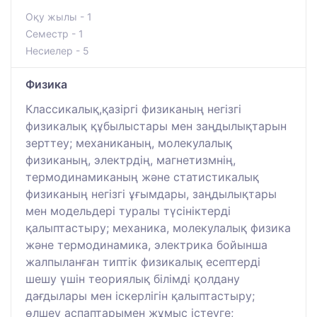
Оқу жылы - 1
Семестр - 1
Несиелер - 5
Физика
Классикалық,қазіргі физиканың негізгі
физикалық құбылыстары мен заңдылықтарын
зерттеу; механиканың, молекулалық
физиканың, электрдің, магнетизмнің,
термодинамиканың және статистикалық
физиканың негізгі ұғымдары, заңдылықтары
мен модельдері туралы түсініктерді
қалыптастыру; механика, молекулалық физика
және термодинамика, электрика бойынша
жалпыланған типтік физикалық есептерді
шешу үшін теориялық білімді қолдану
дағдылары мен іскерлігін қалыптастыру;
өлшеу аспаптарымен жұмыс істеуге;