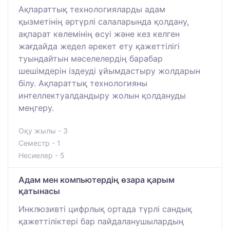
Ақпараттық технологияларды адам
қызметінің әртүрлі салаларында қолдану,
ақпарат көлемінің өсуі және кез келген
жағдайда жедел әрекет ету қажеттілігі
туындайтын мәселелердің барабар
шешімдерін іздеуді ұйымдастыру жолдарын
білу. Ақпараттық технологияны
интеллектуалдандыру жолын қолдануды
меңгеру.
Оқу жылы - 3
Семестр - 1
Несиелер - 5
Адам мен компьютердің өзара қарым
қатынасы
Инклюзивті цифрлық ортада түрлі сандық
қажеттіліктері бар пайдаланушылардың