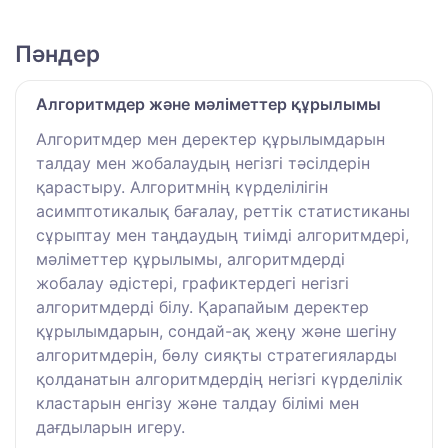
Пәндер
Алгоритмдер және мәліметтер құрылымы
Алгоритмдер мен деректер құрылымдарын
талдау мен жобалаудың негізгі тәсілдерін
қарастыру. Алгоритмнің күрделілігін
асимптотикалық бағалау, реттік статистиканы
сұрыптау мен таңдаудың тиімді алгоритмдері,
мәліметтер құрылымы, алгоритмдерді
жобалау әдістері, графиктердегі негізгі
алгоритмдерді білу. Қарапайым деректер
құрылымдарын, сондай-ақ жеңу және шегіну
алгоритмдерін, бөлу сияқты стратегияларды
қолданатын алгоритмдердің негізгі күрделілік
кластарын енгізу және талдау білімі мен
дағдыларын игеру.