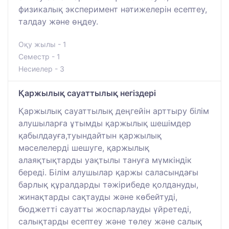
физикалық эксперимент нәтижелерін есептеу,
талдау және өңдеу.
Оқу жылы - 1
Семестр - 1
Несиелер - 3
Қаржылық сауаттылық негіздері
Қаржылық сауаттылық деңгейін арттыру білім
алушыларға ұтымды қаржылық шешімдер
қабылдауға,туындайтын қаржылық
мәселелерді шешуге, қаржылық
алаяқтықтарды уақтылы тануға мүмкіндік
береді. Білім алушылар қаржы саласындағы
барлық құралдарды тәжірибеде қолдануды,
жинақтарды сақтауды және көбейтуді,
бюджетті сауатты жоспарлауды үйретеді,
салықтарды есептеу және төлеу және салық