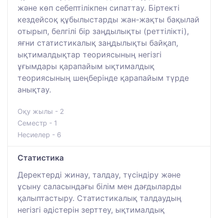
және көп себептілікпен сипаттау. Біртекті
кездейсоқ құбылыстарды жан-жақты бақылай
отырып, белгілі бір заңдылықты (реттілікті),
яғни статистикалық заңдылықты байқап,
ықтималдықтар теориясының негізгі
ұғымдары қарапайым ықтималдық
теориясының шеңберінде қарапайым түрде
анықтау.
Оқу жылы - 2
Семестр - 1
Несиелер - 6
Статистика
Деректерді жинау, талдау, түсіндіру және
ұсыну саласындағы білім мен дағдыларды
қалыптастыру. Статистикалық талдаудың
негізгі әдістерін зерттеу, ықтималдық