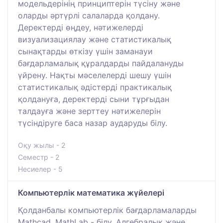
модельдерінің принциптерін түсіну және
оларды әртүрлі салаларда қолдану.
Деректерді өңдеу, нәтижелерді
визуализациялау және статистикалық
сынақтарды өткізу үшін заманауи
бағдарламалық құралдарды пайдалануды
үйрену. Нақты мәселелерді шешу үшін
статистикалық әдістерді практикалық
қолдануға, деректерді сыни тұрғыдан
талдауға және зерттеу нәтижелерін
түсіндіруге баса назар аударуды білу.
Оқу жылы - 2
Семестр - 2
Несиелер - 5
Компьютерлік математика жүйелері
Қолданбалы компьютерлік бағдарламаларды
Mathcad, MathLab - білу. Алгебралық және