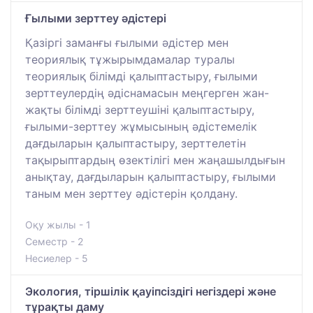
Ғылыми зерттеу әдістері
Қазіргі заманғы ғылыми әдістер мен
теориялық тұжырымдамалар туралы
теориялық білімді қалыптастыру, ғылыми
зерттеулердің әдіснамасын меңгерген жан-
жақты білімді зерттеушіні қалыптастыру,
ғылыми-зерттеу жұмысының әдістемелік
дағдыларын қалыптастыру, зерттелетін
тақырыптардың өзектілігі мен жаңашылдығын
анықтау, дағдыларын қалыптастыру, ғылыми
таным мен зерттеу әдістерін қолдану.
Оқу жылы - 1
Семестр - 2
Несиелер - 5
Экология, тіршілік қауіпсіздігі негіздері және
тұрақты даму