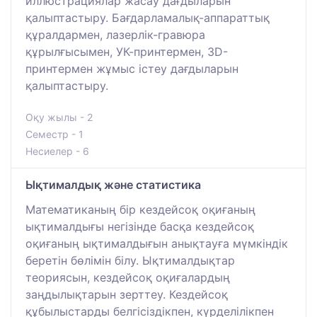
иллюстрациялар жасау дағдыларын
қалыптастыру. Бағдарламалық-аппараттық
құралдармен, лазерлік-гравюра
құрылғысымен, УК-принтермен, 3D-
принтермен жұмыс істеу дағдыларын
қалыптастыру.
Оқу жылы - 2
Семестр - 1
Несиелер - 6
Ықтималдық және статистика
Математиканың бір кездейсоқ оқиғаның
ықтималдығы негізінде басқа кездейсоқ
оқиғаның ықтималдығын анықтауға мүмкіндік
беретін бөлімін білу. Ықтималдықтар
теориясын, кездейсоқ оқиғалардың
заңдылықтарын зерттеу. Кездейсоқ
құбылыстарды белгісіздікпен, күрделілікпен