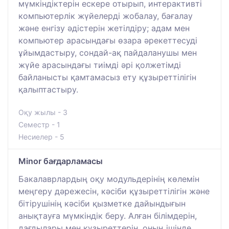
мүмкіндіктерін ескере отырып, интерактивті
компьютерлік жүйелерді жобалау, бағалау
және енгізу әдістерін жетілдіру; адам мен
компьютер арасындағы өзара әрекеттесуді
ұйымдастыру, сондай-ақ пайдаланушы мен
жүйе арасындағы тиімді әрі қолжетімді
байланысты қамтамасыз ету құзыреттілігін
қалыптастыру.
Оқу жылы - 3
Семестр - 1
Несиелер - 5
Minor бағдарламасы
Бакалаврлардың оқу модульдерінің көлемін
меңгеру дәрежесін, кәсіби құзыреттілігін және
бітірушінің кәсіби қызметке дайындығын
анықтауға мүмкіндік беру. Алған білімдерін,
дағдылары мен құзыреттерін, оның ішінде