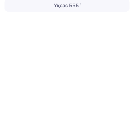
1
Ұқсас БББ