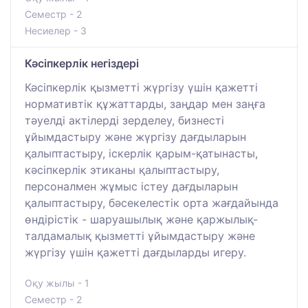
Семестр - 2
Несиелер - 3
Кәсіпкерлік негіздері
Кәсіпкерлік қызметті жүргізу үшін қажетті
нормативтік құжаттарды, заңдар мен заңға
тәуелді актілерді зерделеу, бизнесті
ұйымдастыру және жүргізу дағдыларын
қалыптастыру, іскерлік қарым-қатынасты,
кәсіпкерлік этиканы қалыптастыру,
персоналмен жұмыс істеу дағдыларын
қалыптастыру, бәсекелестік орта жағдайында
өндірістік - шаруашылық және қаржылық-
талдамалық қызметті ұйымдастыру және
жүргізу үшін қажетті дағдыларды игеру.
Оқу жылы - 1
Семестр - 2