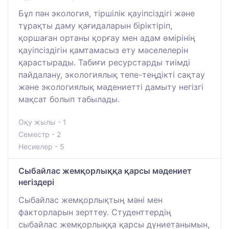
Бұл пән экология, тіршілік қауіпсіздігі және
тұрақты даму қағидаларын біріктіріп,
қоршаған ортаны қорғау мен адам өмірінің
қауіпсіздігін қамтамасыз ету мәселелерін
қарастырады. Табиғи ресурстарды тиімді
пайдалану, экологиялық тепе-теңдікті сақтау
және экологиялық мәдениетті дамыту негізгі
мақсат болып табылады.
Оқу жылы - 1
Семестр - 2
Несиелер - 5
Сыбайлас жемқорлыққа қарсы мәдениет
негіздері
Сыбайлас жемқорлықтың мәні мен
факторларын зерттеу. Студенттердің
сыбайлас жемқорлыққа қарсы дүниетанымын,