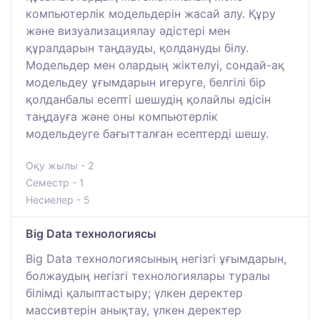
компьютерлік модельдерін жасай алу. Құру
және визуализациялау әдістері мен
құралдарын таңдауды, қолдануды білу.
Модельдер мен олардың жіктелуі, сондай-ақ
модельдеу ұғымдарын игеруге, белгілі бір
қолданбалы есепті шешудің қолайлы әдісін
таңдауға және оны компьютерлік
модельдеуге бағытталған есептерді шешу.
Оқу жылы - 2
Семестр - 1
Несиелер - 5
Big Data технологиясы
Big Data технологиясының негізгі ұғымдарын,
болжаудың негізгі технологиялары туралы
білімді қалыптастыру; үлкен деректер
массивтерін анықтау, үлкен деректер