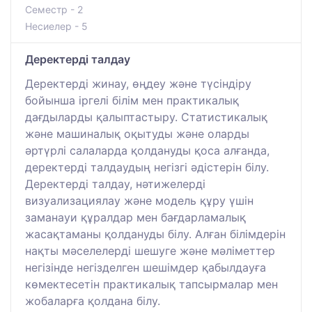
Семестр - 2
Несиелер - 5
Деректерді талдау
Деректерді жинау, өңдеу және түсіндіру
бойынша іргелі білім мен практикалық
дағдыларды қалыптастыру. Статистикалық
және машиналық оқытуды және оларды
әртүрлі салаларда қолдануды қоса алғанда,
деректерді талдаудың негізгі әдістерін білу.
Деректерді талдау, нәтижелерді
визуализациялау және модель құру үшін
заманауи құралдар мен бағдарламалық
жасақтаманы қолдануды білу. Алған білімдерін
нақты мәселелерді шешуге және мәліметтер
негізінде негізделген шешімдер қабылдауға
көмектесетін практикалық тапсырмалар мен
жобаларға қолдана білу.