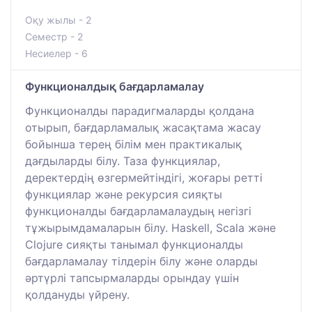
Оқу жылы - 2
Семестр - 2
Несиелер - 6
Функционалдық бағдарламалау
Функционалды парадигмаларды қолдана
отырып, бағдарламалық жасақтама жасау
бойынша терең білім мен практикалық
дағдыларды білу. Таза функциялар,
деректердің өзгермейтіндігі, жоғары ретті
функциялар және рекурсия сияқты
функционалды бағдарламалаудың негізгі
тұжырымдамаларын білу. Haskell, Scala және
Clojure сияқты танымал функционалды
бағдарламалау тілдерін білу және оларды
әртүрлі тапсырмаларды орындау үшін
қолдануды үйрену.