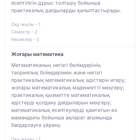
есептілігін дұрыс толтыру бойынша
практикалық дағдыларды қалыптастырады.
Оқу жылы - 1
Семестр - 2
Несиелер - 5
Жоғары математика
Математиканың негізгі бөлімдерінің
теориялық білімдерімен және негізгі
практикалық математикалық әдістерін игеру;
жоғары математикалық мәдениетті меңгеру;
практикалық қызметте математикалық
әдістерді қолдану дағдыларын меңгеру;
математикалық есептеулерді қамтитын өз
мамандығы бойынша ақпарат ағымында
бағдарлауға үйрену.
Оқу жылы - 1