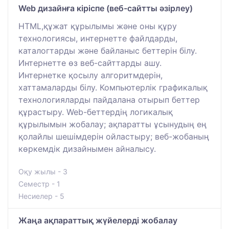
Web дизайнға кіріспе (веб-сайтты әзірлеу)
HTML,құжат құрылымы және оны құру
технологиясы, интернетте файлдарды,
каталогтарды және байланыс беттерін білу.
Интернетте өз веб-сайттарды ашу.
Интернетке қосылу алгоритмдерін,
хаттамаларды білу. Компьютерлік графикалық
технологияларды пайдалана отырып беттер
құрастыру. Web-беттердің логикалық
құрылымын жобалау; ақпаратты ұсынудың ең
қолайлы шешімдерін ойластыру; веб-жобаның
көркемдік дизайнымен айналысу.
Оқу жылы - 3
Семестр - 1
Несиелер - 5
Жаңа ақпараттық жүйелерді жобалау