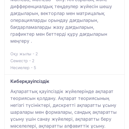
дифференциалдық теңдеулер жүйесін шешу
дағдыларын, векторлар мен матрицалық
операцияларды орындау дағдыларын,
бағдарламаларды жазу дағдыларын,
графиктер мен беттерді құру дағдыларын
меңгеру .
Оқу жылы - 2
Семестр - 2
Несиелер - 5
Киберқауіпсіздік
Ақпараттық қауіпсіздік жүйелерінде ақпарат
теориясын қолдану. Ақпарат теориясының
негізгі түсініктері, дискретті ақпаратты ұсыну
шаралары мен формалары, сандық ақпаратты
ұсыну үшін санау жүйелері, ақпаратты беру
мәселелері, ақпаратты алфавиттік ұсыну.