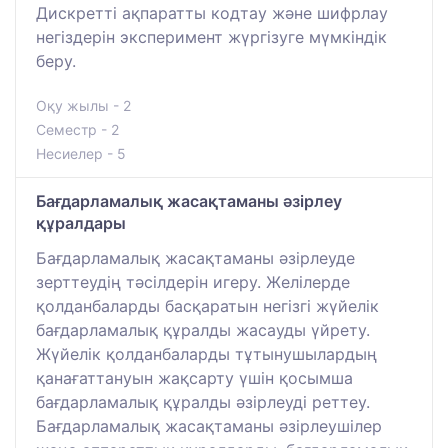
Дискретті ақпаратты кодтау және шифрлау
негіздерін эксперимент жүргізуге мүмкіндік
беру.
Оқу жылы - 2
Семестр - 2
Несиелер - 5
Бағдарламалық жасақтаманы әзірлеу
құралдары
Бағдарламалық жасақтаманы әзірлеуде
зерттеудің тәсілдерін игеру. Желілерде
қолданбаларды басқаратын негізгі жүйелік
бағдарламалық құралды жасауды үйрету.
Жүйелік қолданбаларды тұтынушылардың
қанағаттануын жақсарту үшін қосымша
бағдарламалық құралды әзірлеуді реттеу.
Бағдарламалық жасақтаманы әзірлеушілер