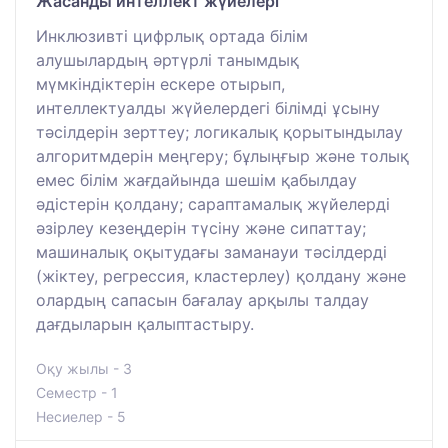
Жасанды интеллект жүйелері
Инклюзивті цифрлық ортада білім
алушылардың әртүрлі танымдық
мүмкіндіктерін ескере отырып,
интеллектуалды жүйелердегі білімді ұсыну
тәсілдерін зерттеу; логикалық қорытындылау
алгоритмдерін меңгеру; бұлыңғыр және толық
емес білім жағдайында шешім қабылдау
әдістерін қолдану; сараптамалық жүйелерді
әзірлеу кезеңдерін түсіну және сипаттау;
машиналық оқытудағы заманауи тәсілдерді
(жіктеу, регрессия, кластерлеу) қолдану және
олардың сапасын бағалау арқылы талдау
дағдыларын қалыптастыру.
Оқу жылы - 3
Семестр - 1
Несиелер - 5