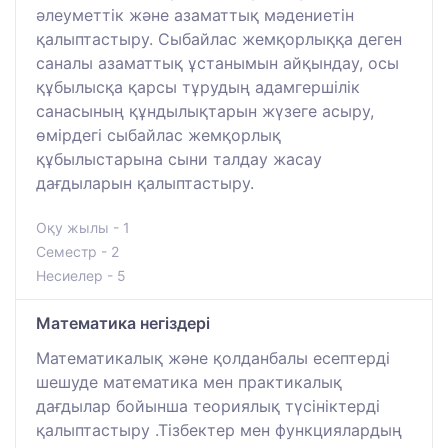
әлеуметтік және азаматтық мәдениетін
қалыптастыру. Сыбайлас жемқорлыққа деген
саналы азаматтық ұстанымын айқындау, осы
құбылысқа қарсы тұрудың адамгершілік
санасының құндылықтарын жүзеге асыру,
өмірдегі сыбайлас жемқорлық
құбылыстарына сыни талдау жасау
дағдыларын қалыптастыру.
Оқу жылы - 1
Семестр - 2
Несиелер - 5
Математика негіздері
Математикалық және қолданбалы есептерді
шешуде математика мен практикалық
дағдылар бойынша теориялық түсініктерді
қалыптастыру .Тізбектер мен функциялардың