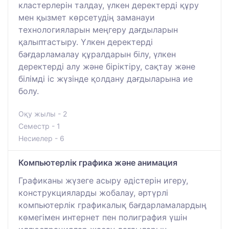
кластерлерін талдау, үлкен деректерді құру
мен қызмет көрсетудің заманауи
технологияларын меңгеру дағдыларын
қалыптастыру. Үлкен деректерді
бағдарламалау құралдарын білу, үлкен
деректерді алу және біріктіру, сақтау және
білімді іс жүзінде қолдану дағдыларына ие
болу.
Оқу жылы - 2
Семестр - 1
Несиелер - 6
Компьютерлік графика және анимация
Графиканы жүзеге асыру әдістерін игеру,
конструкцияларды жобалау, әртүрлі
компьютерлік графикалық бағдарламалардың
көмегімен интернет пен полиграфия үшін