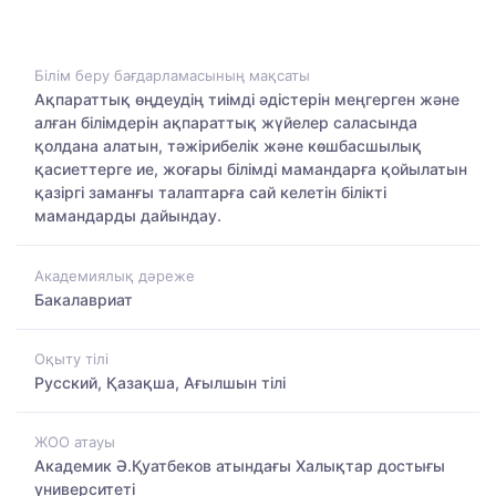
Білім беру бағдарламасының мақсаты
Ақпараттық өңдеудің тиімді әдістерін меңгерген және
алған білімдерін ақпараттық жүйелер саласында
қолдана алатын, тәжірибелік және көшбасшылық
қасиеттерге ие, жоғары білімді мамандарға қойылатын
қазіргі заманғы талаптарға сай келетін білікті
мамандарды дайындау.
Академиялық дәреже
Бакалавриат
Оқыту тілі
Русский, Қазақша, Ағылшын тілі
ЖОО атауы
Академик Ә.Қуатбеков атындағы Халықтар достығы
университеті