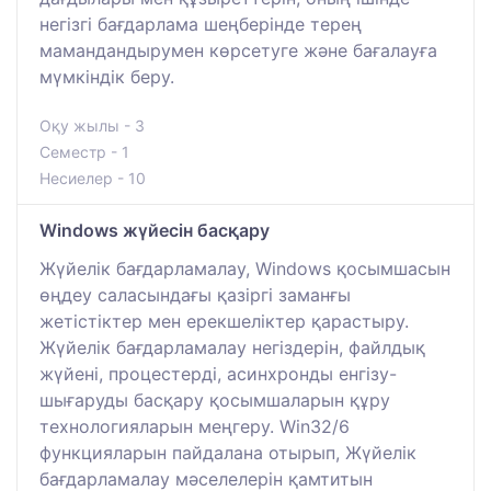
негізгі бағдарлама шеңберінде терең
мамандандырумен көрсетуге және бағалауға
мүмкіндік беру.
Оқу жылы - 3
Семестр - 1
Несиелер - 10
Windows жүйесін басқару
Жүйелік бағдарламалау, Windows қосымшасын
өңдеу саласындағы қазіргі заманғы
жетістіктер мен ерекшеліктер қарастыру.
Жүйелік бағдарламалау негіздерін, файлдық
жүйені, процестерді, асинхронды енгізу-
шығаруды басқару қосымшаларын құру
технологияларын меңгеру. Win32/6
функцияларын пайдалана отырып, Жүйелік
бағдарламалау мәселелерін қамтитын