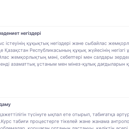
дениет негіздері
с істеуінің құқықтық негіздері және сыбайлас жемқо
де Қазақстан Республикасының құқық жүйесінің негізгі
айлас жемқорлықтың мәні, себептері мен салдары зерд
лсенді азаматтық ұстаным мен мінез-құлық дағдыларын
 даму
ажеттілігін түсінуге ықпал ете отырып, табиғатқа әртү
Курс табиғи процестерге тікелей және жанама антропог
облемалар, қоршаған ортаның ластануы, көліктің әсері