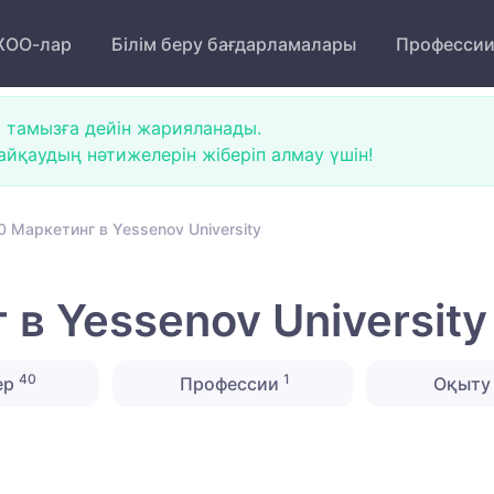
ОО-лар
Білім беру бағдарламалары
Професси
 тамызға дейін жарияланады.
йқаудың нәтижелерін жіберіп алмау үшін!
 Маркетинг в Yessenov University
в Yessenov University
40
1
ер
Профессии
Оқыту 