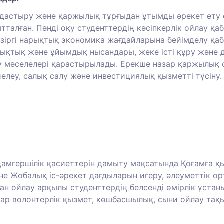
мдастыру және қаржылық тұрғыдан ұтымды әрекет ету 
талған. Пәнді оқу студенттердің кәсіпкерлік ойлау қаб
іргі нарықтық экономика жағдайларына бейімделу қабі
құқықтық және ұйымдық нысандары, жеке істі құру және 
лау мәселелері қарастырылады. Ерекше назар қаржылық
елеу, салық салу және инвестициялық қызметті түсіну.
дамгершілік қасиеттерін дамыту мақсатында Қоғамға қ
не Жобалық іс-әрекет дағдыларын игеру, әлеуметтік о
дан ойлау арқылы студенттердің белсенді өмірлік ұста
ар волонтерлік қызмет, көшбасшылық, сыни ойлау тақ