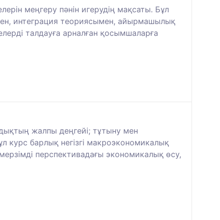
ерін меңгеру пәнін игерудің мақсаты. Бұл
імен, интеграция теориясымен, айырмашылық
лерді талдауға арналған қосымшаларға
дықтың жалпы деңгейі; тұтыну мен
л курс барлық негізгі макроэкономикалық
 мерзімді перспективадағы экономикалық өсу,