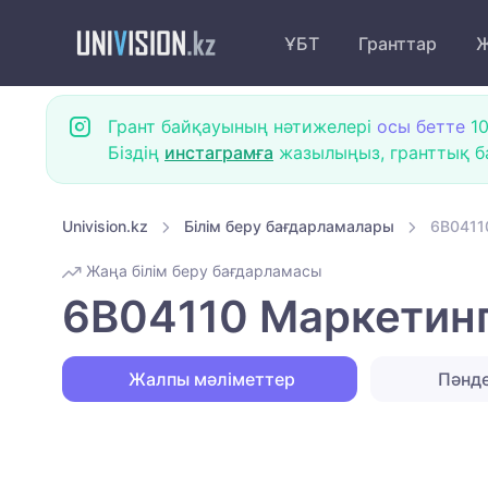
ҰБТ
Гранттар
Ж
Грант байқауының нәтижелері
осы бетте
10
Біздің
инстаграмға
жазылыңыз, гранттық ба
Univision.kz
Білім беру бағдарламалары
6B04110
Жаңа білім беру бағдарламасы
6B04110 Маркетинг 
Жалпы мәліметтер
Пәнд