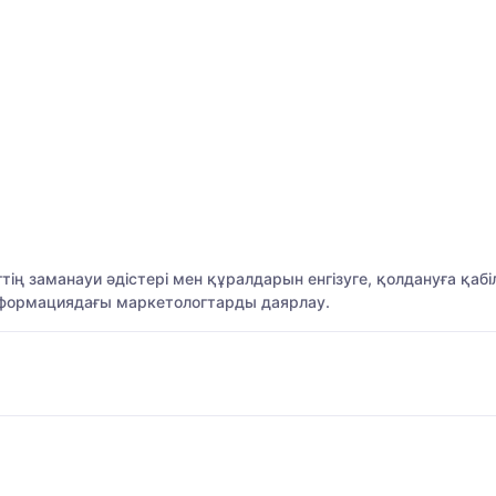
ң заманауи әдістері мен құралдарын енгізуге, қолдануға қаб
а формациядағы маркетологтарды даярлау.