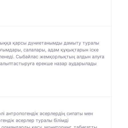
рлыққа қарсы дүниетанымды дамыту туралы
 ұғымдары, салалары, адам құқықтарын іске
еленеді. Сыбайлас жемқорлықтың алдын алуға
 қалыптастыруға ерекше назар аударылады
рлі антропогендік әсерлердің сипаты мен
ендік әсерлер туралы білімді
, ормандарды кесу, мониторинг, табиғатты