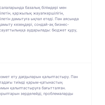
салаларында базалық білімдері мен
ілетін, қаржылық жауапкершілігін,
летін дамытуға ықпал етеді. Пән аясында
дамыту кезеңдері, сондай-ақ бизнес-
 сауаттылыққа аударылады: бюджет құру,
ызмет ету дағдыларын қалыптастыру. Пән
ртадағы тиімді қарым-қатынастың
нымын қалыптастыруға бағытталған.
ырыптарын зерделейді, проблемаларды