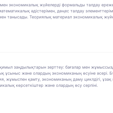
р мен экономикалық жүйелерді формальды талдау ережел
 математикалық әдістерімен, дөңес талдау элементтер
ен танысады. Теориялық материал экономикалық жүйе
с-қимыл заңдылықтарын зерттеу: бағалар мен жұмыссыз
қ ұсыныс және олардың экономиканың өсуіне әсері. Бұ
ия, жұмыспен қамту, экономиканың даму циклдігі, ұзақ
икалық көрсеткіштер және олардың өсу серпіні.