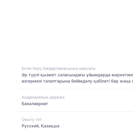
Білім беру бағдарламасының мақсаты
Әр түрлі қызмет саласындағы ұйымдарда маркетингті
өзгермелі талаптарына бейімделу қабілеті бар жаң
Академиялық дәреже
Бакалавриат
Оқыту тілі
Русский, Қазақша