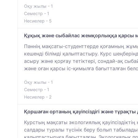
Оқу жылы - 1
Семестр - 1
Несиелер - 5
Құқық және сыбайлас жемқорлыққа қарсы мә
Пәннің мақсаты-студенттерде қоғамның жұмы
кешенді білімді қалыптастыру. Курс шеңберін
асыру және қорғау тетіктері, сондай-ақ сыб
және оған қарсы іс-қимылға бағытталған бе
Оқу жылы - 1
Семестр - 1
Несиелер - 2
Қоршаған ортаның қауіпсіздігі және тұрақты
Курстың мақсаты экологиялық қауіпсіздіктің қ
салдары туралы түсінік беру болып табылады.
қалыптастыруға бағытталған. Экологиялық пр