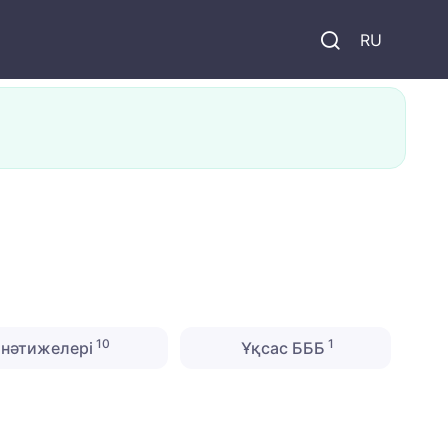
и
RU
10
1
нәтижелері
Ұқсас БББ