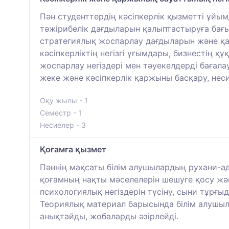
Пән студенттердің кәсіпкерлік қызметті ұйы
тәжірибелік дағдыларын қалыптастыруға бағыт
стратегиялық жоспарлау дағдыларын және қаз
кәсіпкерліктің негізгі ұғымдары, бизнестің 
жоспарлау негіздері мен тәуекелдерді баға
жеке және кәсіпкерлік қаржыны басқару, неси
Оқу жылы - 1
Семестр - 1
Несиелер - 3
Қоғамға қызмет
Пәннің мақсаты білім алушылардың рухани-а
қоғамның нақты мәселелерін шешуге қосу жә
психологиялық негіздерін түсіну, сыни тұрғы
Теориялық материал барысында білім алушыл
анықтайды, жобаларды әзірлейді.