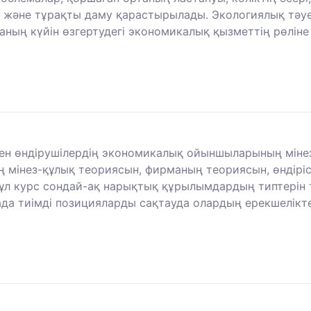
 және тұрақты даму қарастырылады. Экологиялық тәуе
ның күйін өзгертудегі экономикалық қызметтің рөліне
мен өндірушілердің экономикалық ойыншыларының міне
ң мінез-құлық теориясын, фирманың теориясын, өндір
 Бұл курс сондай-ақ нарықтық құрылымдардың типтерін
тада тиімді позицияларды сақтауда олардың ерекшелікт