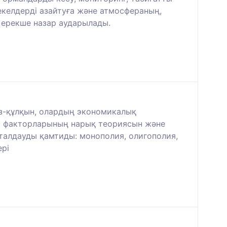
келдерді азайтуға және атмосфераның,
 ерекше назар аударылады.
з-құлқын, олардың экономикалық
іс факторларының нарық теориясын және
 талдауды қамтиды: монополия, олигополия,
ері