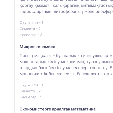
қорғау қызметі, халықаралық ынтымақтастық
гидросфераның, литосфераның және биосфера
Оқу жылы - 1
Семестр - 2
Несиелер - 3
Микроэкономика
Пәннің мақсаты – бұл нарық - тұтынушылар 
мақсаттарын келісу механизмін, тұтынушыны
олардың баға белгілеу мәселелерін зерттеу.
монополистік бәсекелестік, бәсекелестік ор
Оқу жылы - 1
Семестр - 2
Несиелер - 5
Экономистерге арналған математика