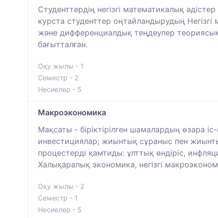
Студенттердің негізгі математикалық әдісте
курста студенттер оңтайландырудың Негізгі
және дифференциалдық теңдеулер теориясым
бағытталған.
Оқу жылы - 1
Семестр - 2
Несиелер - 5
Макроэкономика
Мақсаты - біріктірілген шамалардың өзара і
инвестициялар; жиынтық сұраныс пен жиынты
процестерді қамтиды: ұлттық өндіріс, инфляц
Халықаралық экономика, негізгі макроэконом
Оқу жылы - 2
Семестр - 1
Несиелер - 5