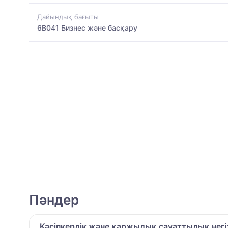
Дайындық бағыты
6B041 Бизнес және басқару
Пәндер
Кәсіпкерлік және қаржылық сауаттылық негі