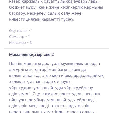
назар қаржылық сауаттылыққа аударылады:
бюджет құру, жеке және кәсіпкерлік қаржыны
басқару, несиелеу, салық салу және
инвестициялық қызметті түсіну.
Оқу жылы - 1
Семестр - 1
Несиелер - 3
Мамандыққа кіріспе 2
Пәннің мақсаты дәстүрлі музыкалық өнердің
әртүрлі мектептері мен бағыттарында
қалыптасқан әдістер мен иірімдерді,сондай-ақ
халықтық аспаптарда ойнауды
үйрету,дәстүрлі ән айтуды үйрету,үйрену
әдістемесі. Оқу нәтижесінде студент аспапта
ойнауды ,домбырамен ән айтуды үйренеді,
әдістерін меңгереді және оларды өзінің
педагогикалық қызметінде қолдана алады.