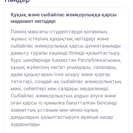
Құқық және сыбайлас жемқорлыққа қарсы
мәдениет негіздері
Пәннің мақсаты-студенттерде қоғамның
жұмыс істеуінің құқықтық негіздері және
сыбайлас жемқорлыққа қарсы дүниетанымды
дамыту туралы кешенді білімді қалыптастыру.
Курс шеңберінде Қазақстан Республикасының
құқық жүйесінің негізгі ұғымдары, салалары,
адам құқықтарын іске асыру және қорғау
тетіктері, сондай-ақ сыбайлас жемқорлықтың
мәні, себептері мен салдары зерделенеді.
Сыбайлас жемқорлықтың алдын алуға және
оған қарсы іс-қимылға бағытталған белсенді
азаматтық ұстаным мен мінез-құлық
дағдыларын қалыптастыруға ерекше назар
аударылады