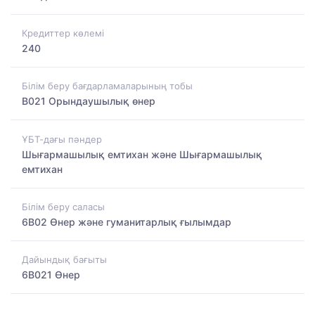
Кредиттер көлемі
240
Білім беру бағдарламаларының тобы
B021 Орындаушылық өнер
ҰБТ-дағы пәндер
Шығармашылық емтихан және Шығармашылық
емтихан
Білім беру саласы
6B02 Өнер және гуманитарлық ғылымдар
Дайындық бағыты
6B021 Өнер