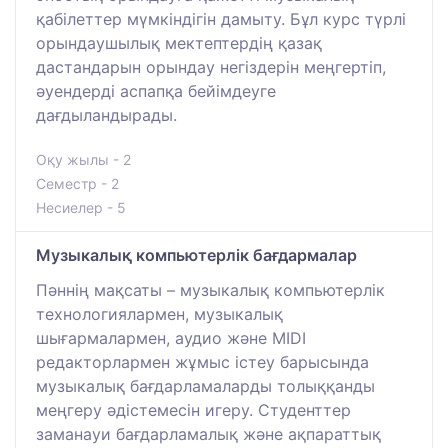
қабілеттер мүмкіндігін дамыту. Бұл курс түрлі
орындаушылық мектептердің қазақ
дастандарын орындау негіздерін меңгертіп,
әуендерді аспапқа бейімдеуге
дағдыландырады.
Оқу жылы - 2
Семестр - 2
Несиелер - 5
Музыкалық компьютерлік бағдармалар
Пәннің мақсаты – музыкалық компьютерлік
технологиялармен, музыкалық
шығармалармен, аудио және MIDI
редакторлармен жұмыс істеу барысында
музыкалық бағдарламаларды толыққанды
меңгеру әдістемесін игеру. Студенттер
заманауи бағдарламалық және ақпараттық