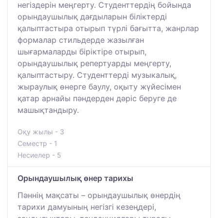
негіздерін меңгерту. Студенттердің бойында
орындаушылық дағдыларын біліктерді
қалыптастыра отырып түрлі бағытта, жанрлар
формалар стильдерде жазылған
шығармаларды біріктіре отырып,
орындаушылық репертуарды меңгерту,
қалыптастыру. Студенттерді музыкалық,
жыраулық өнерге баулу, оқыту жүйесімен
қатар арнайы пәндерден дәріс беруге де
машықтандыру.
Оқу жылы - 3
Семестр - 1
Несиелер - 5
Орындаушылық өнер тарихы
Пәннің мақсаты – орындаушылық өнердің
тарихи дамуының негізгі кезеңдері,