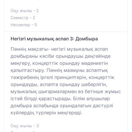
Оқу жылы - 2
Семестр - 2
Несиелер - 5
Негізгі музыкалық аспап 3: Домбыра
Пәннің мақсаты- негізгі музыкалық аспап
домбыраны кәсіби орындаушы деңгейінде
меңгеру, концерттік орындау мәдениетін
қалыптастыру. Пәннің мазмұны аспаптық
тәжірибенің іргелі принциптерін, концерттік
орындауды, аспапта орындау шеберлігін,
музыкалық шығармалармен өз бетінше жұмыс
істей білуді қарастырады. Білім алушылар
домбыра аспабында орындалатын дәстүрлі
күйлердің түрлерін меңгереді.
Оқу жылы - 3