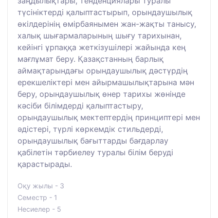
заңдылықтары, тенденциялары туралы
түсініктерді қалыптастырып, орындаушылық
өкілдерінің өмірбаянымен жан-жақты танысу,
халық шығармаларының шығу тарихынан,
кейінгі ұрпаққа жеткізушілері жайында кең
мағлұмат беру. Қазақстанның барлық
аймақтарындағы орындаушылық дәстүрдің
ерекшеліктері мен айырмашылықтарына мән
беру, орындаушылық өнер тарихы жөнінде
кәсіби білімдерді қалыптастыру,
орындаушылық мектептердің принциптері мен
әдістері, түрлі көркемдік стильдерді,
орындаушылық бағыттарды бағдарлау
қабілетін тәрбиелеу туралы білім беруді
қарастырады.
Оқу жылы - 3
Семестр - 1
Несиелер - 5