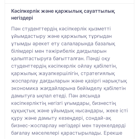
Кәсіпкерлік және қаржылық сауаттылық
негіздері
Пән студенттердің кәсіпкерлік қызметті
ұйымдастыру және қаржылық тұрғыдан
ұтымды әрекет ету салаларында базалық
білімдері мен тәжірибелік дағдыларын
қалыптастыруға бағытталған. Пәнді оқу
студенттердің кәсіпкерлік ойлау қабілетін,
қаржылық жауапкершілігін, стратегиялық
жоспарлау дағдыларын және қазіргі нарықтық
экономика жағдайларына бейімделу қабілетін
дамытуға ықпал етеді. Пән аясында
кәсіпкерліктің негізгі ұғымдары, бизнестің
құқықтық және ұйымдық нысандары, жеке істі
құру және дамыту кезеңдері, сондай-ақ
бизнес-жоспарлау негіздері мен тәуекелдерді
бағалау мәселелері қарастырылады. Ерекше