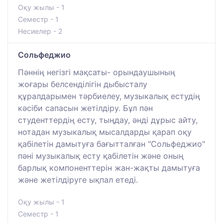
Оқу жылы - 1
Семестр - 1
Несиелер - 2
Сольфеджио
Пәннің негізгі мақсаты- орындаушының
жоғары белсенділігін дыбысталу
құралдарымен тәрбиелеу, музыкалық естудің
кәсіби сапасын жетілдіру. Бұл пән
студенттердің есту, тыңдау, әнді дұрыс айту,
нотадан музыкалық мысалдарды қарап оқу
қабілетін дамытуға бағытталған "Сольфеджио"
пәні музыкалық есту қабілетін және оның
барлық компоненттерін жан-жақты дамытуға
және жетілдіруге ықпал етеді.
Оқу жылы - 1
Семестр - 1