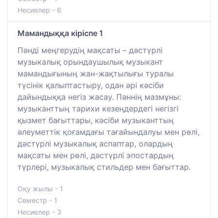
Несиелер - 6
Мамандыққа кіріспе 1
Пәнді меңгерудің мақсаты – дәстүрлі
музыкалық орындаушылық музыкант
мамандығының жан-жақтылығы туралы
түсінік қалыптастыру, одан әрі кәсіби
дайындыққа негіз жасау. Пәннің мазмұны:
музыканттың тарихи кезеңдердегі негізгі
қызмет бағыттары, кәсіби музыканттың
әлеуметтік қоғамдағы тағайындалуы мен рөлі,
дәстүрлі музыкалық аспаптар, олардың
мақсаты мен рөлі, дәстүрлі эпостардың
түрлері, музыкалық стильдер мен бағыттар.
Оқу жылы - 1
Семестр - 1
Несиелер - 3