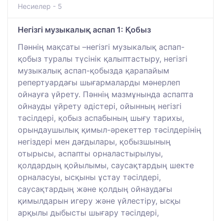
Несиелер - 5
Негізгі музыкалық аспап 1: Қобыз
Пәннің мақсаты –негізгі музыкалық аспап-
қобыз туралы түсінік қалыптастыру, негізгі
музыкалық аспап-қобызда қарапайым
репертуардағы шығармаларды мәнерлеп
ойнауға үйрету. Пәннің мазмұнында аспапта
ойнауды үйрету әдістері, ойынның негізгі
тәсілдері, қобыз аспабының шығу тарихы,
орындаушылық қимыл-әрекеттер тәсілдерінің
негіздері мен дағдылары, қобызшының
отырысы, аспапты орналастырылуы,
қолдардың қойылымы, саусақтардың шекте
орналасуы, ысқыны ұстау тәсілдері,
саусақтардың және қолдың ойнаудағы
қимылдарын игеру және үйлестіру, ысқы
арқылы дыбысты шығару тәсілдері,