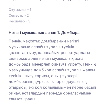
Оқу жылы - 1
Семестр - 2
Несиелер - 3
Негізгі музыкалық аспап 1: Домбыра
Пәннің мақсаты: домбыраның негізгі
музыкалық аспабы туралы түсінік
қалыптастыру, қарапайым репертуардағы
шығармаларды негізгі музыкалық аспап
домбырада мәнерлеп ойнауға үйрету. Пәннің
мазмұнында домбыра аспабы туралы жалпы
түсінік, шығу тарихы, оның түрлері,
домбыраның құрылысы, орындаушының
отырысы, екі қол қойылымымен перне басып
ойнау, ноталардың пернеде орналасуымен
таныстырады.