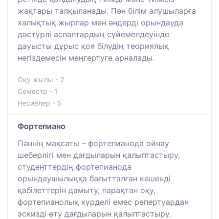
жақтары талқыланады. Пән білім алушыларға
халықтық жырлар мен әндерді орындауда
дәстүрлі аспаптардың сүйемелдеуінде
дауысты дұрыс қоя білудің теориялық
негіздемесін меңгертуге арналады.
Оқу жылы - 2
Семестр - 1
Несиелер - 5
Фортепиано
Пәннің мақсаты – фортепианода ойнау
шеберлігі мен дағдыларын қалыптастыру,
студенттердің фортепианода
орындаушылыққа бағытталған кешенді
қабілеттерін дамыту, парақтан оқу,
фортепианолық күрделі емес репертуардан
эскизді өту дағдыларын қалыптастыру.