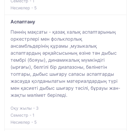
Семестр - 1
Несиелер - 5
Аспаптану
Пәннің мақсаты - қазақ халық аспаптарының
оркестрлері мен фольклорлық
ансамбльдерінің құрамы ,музыкалық
аспаптардың әрқайсысының өзіне тән дыбыс
тембрі (бояуы), динамикалық мүмкіндігі
(ырғағы), белгілі бір диапазоны, бөлінетін
топтары, дыбыс шығару сапасы аспаптарды
жасауда қолданылатын материалдардың түрі
мен қасиеті дыбыс шығару тәсілі, бұрауы жан-
жақты мәлімет беріледі.
Оқу жылы - 3
Семестр - 1
Несиелер - 5