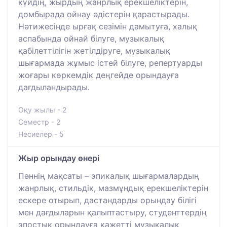
күйдің, жырдың жанрлық ерекшеліктерін,
домбырада ойнау әдістерін қарастырады.
Нәтижесінде ырғақ сезімін дамытуға, халық
аспабында ойнай білуге, музыкалық
қабілеттілігін жетілдіруге, музыкалық
шығармада жұмыс істей білуге, репертуарды
жоғары көркемдік деңгейде орындауға
дағдыландырады.
Оқу жылы - 2
Семестр - 2
Несиелер - 5
Жыр орындау өнері
Пәннің мақсаты – эпикалық шығармалардың
жанрлық, стильдік, мазмұндық ерекшеліктерін
ескере отырып, дастандарды орындау білігі
мен дағдыларын қалыптастыру, студенттердің
эпостық орындауға қажетті музыкалық