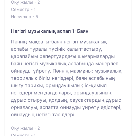
Оқу жылы - 2
Семестр - 1
Несиелер - 5
Негізгі музыкалық аспап 1: Баян
Пәннің мақсаты-баян негізгі музыкалық
аспабы туралы түсінік қалыптастыру,
қарапайым репертуардағы шығармаларды
баян негізгі музыкалық аспабында мәнерлеп
ойнауды үйрету. Пәннің мазмұны: музыкалық-
теориялық білім негіздері, баян аспабының
шығу тарихы, орындаушылық іс-қимыл
негіздері мен дағдылары, орындаушының
дұрыс отыруы, қолдың, саусақтардың дұрыс
орналасуы, аспапта ойнауды үйрету әдістері,
ойнаудың негізгі тәсілдері.
Оқу жылы - 2
Семестр - 1