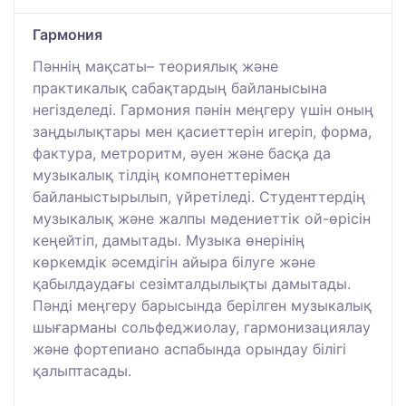
Гармония
Пәннің мақсаты– теориялық және
практикалық сабақтардың байланысына
негізделеді. Гармония пәнін меңгеру үшін оның
заңдылықтары мен қасиеттерін игеріп, форма,
фактура, метроритм, әуен және басқа да
музыкалық тілдің компонеттерімен
байланыстырылып, үйретіледі. Студенттердің
музыкалық және жалпы мәдениеттік ой-өрісін
кеңейтіп, дамытады. Музыка өнерінің
көркемдік әсемдігін айыра білуге және
қабылдаудағы сезімталдылықты дамытады.
Пәнді меңгеру барысында берiлген музыкалық
шығарманы сольфеджиолау, гармонизациялау
және фортепиано аспабында орындау білігі
қалыптасады.