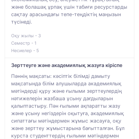
және болашақ ұрпақ үшін табиғи ресурстарды
сақтау арасындағы тепе-теңдіктің маңызын
түсінеді.
Оқу жылы - 3
Семестр - 1
Несиелер - 5
Зерттеуге және академиялық жазуға кіріспе
Пәннің мақсаты: кәсіптік білімді дамыту
мақсатында білім алушыларда академиялық
мәтіндерді құру және ғылыми зерттеулердің
нәтижелерін жазбаша ұсыну дағдыларын
қалыптастыру. Пән ғылыми ақпаратты жазу
және ұсыну негіздерін оқытуға, академиялық
сипаттағы мәтіндермен жұмыс жасауға, оқу
және зерттеу жұмыстарына бағытталған. Бұл
курста студенттердің ғылыми мәтіндермен