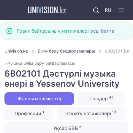
RU
Грант байқауының нәтижелері
осы бетте
Univision.kz
Білім беру бағдарламалары
6B02101 Дәст
Жаңа білім беру бағдарламасы
6B02101 Дәстүрлі музыка
өнері в Yessenov University
47
Жалпы мәліметтер
Пәндер
1
10
Профессии
Оқыту нәтижелері
3
Ұқсас БББ