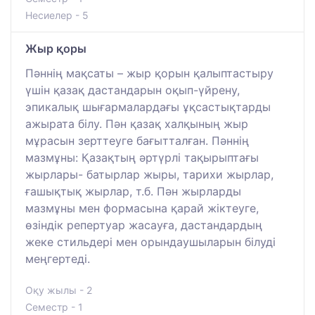
Несиелер - 5
Жыр қоры
Пәннің мақсаты – жыр қорын қалыптастыру
үшін қазақ дастандарын оқып-үйрену,
эпикалық шығармалардағы ұқсастықтарды
ажырата білу. Пән қазақ халқының жыр
мұрасын зерттеуге бағытталған. Пәннің
мазмұны: Қазақтың әртүрлі тақырыптағы
жырлары- батырлар жыры, тарихи жырлар,
ғашықтық жырлар, т.б. Пән жырларды
мазмұны мен формасына қарай жіктеуге,
өзіндік репертуар жасауға, дастандардың
жеке стильдері мен орындаушыларын білуді
меңгертеді.
Оқу жылы - 2
Семестр - 1