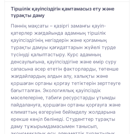
Тіршілік қауіпсіздігін қамтамасыз ету және
тұрақты даму
Пәннің мақсаты – қазіргі заманғы қауіп-
қатерлер жағдайында адамның тіршілік
қауіпсіздігінің негіздерін және қоғамның
тұрақты дамуы қағидаттарын жүйелі түрде
түсінуді қалыптастыру. Курс адамның
денсаулығына, қауіпсіздігіне және өмір сүру
сапасына әсер ететін факторларды, төтенше
жағдайлардың алдын алу, халықты және
қоршаған ортаны қорғау тетіктерін зерттеуге
бағытталған. Экологиялық қауіпсіздік
мәселелеріне, табиғи ресурстарды ұтымды
пайдалануға, қоршаған ортаны қорғауға және
климаттың өзгеруіне бейімделу жолдарына
ерекше көңіл бөлінеді. Студенттер тұрақты
даму тұжырымдамасымен танысып,
экономикалық өсу, әлеуметтік тұрақтылық