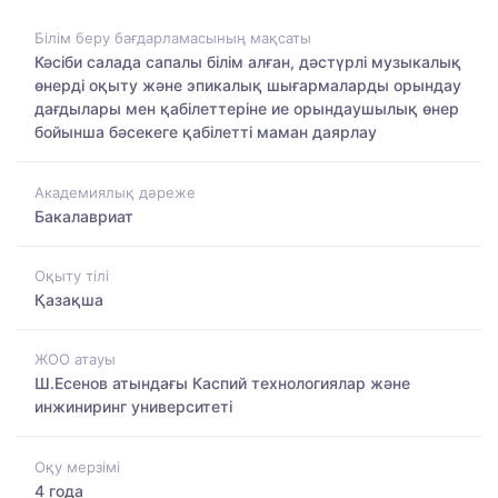
Білім беру бағдарламасының мақсаты
Кәсіби салада сапалы білім алған, дәстүрлі музыкалық
өнерді оқыту және эпикалық шығармаларды орындау
дағдылары мен қабілеттеріне ие орындаушылық өнер
бойынша бәсекеге қабілетті маман даярлау
Академиялық дәреже
Бакалавриат
Оқыту тілі
Қазақша
ЖОО атауы
Ш.Есенов атындағы Каспий технологиялар және
инжиниринг университеті
Оқу мерзімі
4 года