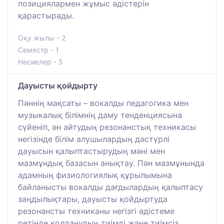
позициялармен жұмыс әдістерін
қарастырады.
Оқу жылы - 2
Семестр - 1
Несиелер - 5
Дауысты қойдырту
Пәннің мақсаты – вокалды педагогика мен
музыкалық білімнің даму тенденциясына
сүйеніп, ән айтудың резонанстық техникасы
негізінде білім алушылардың дәстүрлі
дауысын қалыптастырудың мәні мен
мазмұндық базасын анықтау. Пән мазмұнында
адамның физиологиялық құрылымына
байланысты вокалды дағдылардың қалыптасу
заңдылықтары, дауысты қойдыртуда
резонансты техниканы негізгі әдістеме
ретінде қолданудың тиімді және тиімсіз