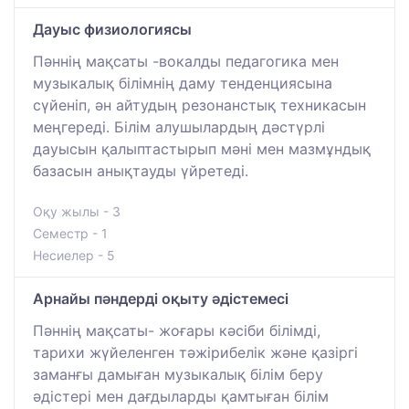
Дауыс физиологиясы
Пәннің мақсаты -вокалды педагогика мен
музыкалық білімнің даму тенденциясына
сүйеніп, ән айтудың резонанстық техникасын
меңгереді. Білім алушылардың дәстүрлі
дауысын қалыптастырып мәні мен мазмұндық
базасын анықтауды үйретеді.
Оқу жылы - 3
Семестр - 1
Несиелер - 5
Арнайы пәндерді оқыту әдістемесі
Пәннің мақсаты- жоғары кәсіби білімді,
тарихи жүйеленген тәжірибелік және қазіргі
заманғы дамыған музыкалық білім беру
әдістері мен дағдыларды қамтыған білім