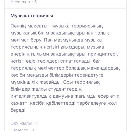
Несиелер - 3
Музыка теориясы
Пәннің мақсаты - музыка теориясының
музыкалық білім заңдылықтарынан толық
мәлімет беру. Пән мазмұнында музыка
теориясының негізігі ұғымдары, музыка
өнерінің ғылыми заңдылықтары, принциптері,
негізгі әдіс-тәсілдері сипатталады, бұл
теориялық мәліметтер болашақ мамандардың
кәсіби маңызды білімдерін терендетуге
мүмкіншілік жасайды. Осы теориялық
білімдер жалпы студенттердің
интеллектуалдық дамуына жағымды әсер етіп,
қажетті кәсіби қабілеттерді тәрбиелеуге жол
береді
Оқу жылы - 1
Семестр - 1