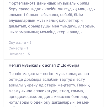
Фортепианоға дайындық музыкалық білім
беру саласындағы кәсіби оқытудың маңызды
элементі болып табылады, себебі, білім
алушылардың музыкалық қабілеттерін
дамытып, орындаушы мен тыңдаушылардың
шығармашылық мүмкіндіктерін ашады.
Оқу жылы - 2
Семестр - 1
Несиелер - 5
Негізгі музыкалық аспап 2: Домбыра
Пәннің мақсаты – негізгі музыкалық аспап
ретінде домбыра аспабын тартуды есту
арқылы үйрену әдістерін меңгерту. Пәннің
мазмұнында аппликатура, этюд, гамма,
арпеджио,аккорд, динамикалық белгілер,
ноталарды бірден оқу дағдыларын, ән мен