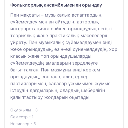
Фольклорлық ансамбльмен ән орындау
Пән мақсаты – музыкалық аспаптардың
сүйемелдеуімен ән айтудың, авторлық
интерпретацияға сәйкес орындаудың негізгі
теориялық және практикалық мәселелерін
үйрету. Пән музыкалық сүйемелдеумен әнді
жеке орындаудың, өзін-өзі сүйемелдеудің, хор
класын және топ орындаушыларды
сүйемелдеудің амалдарын зерделеуге
бағытталған. Пән мазмұны әнді көркем
орындаудың, сопрано, альт, ерлер
партияларымен, балалар ұжымымен жұмыс
істеудің дағдыларын, олардың шеберлігін
қалыптастыру жолдарын оқытады.
Оқу жылы - 3
Семестр - 1
Несиелер - 5