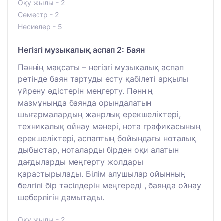
Оқу жылы - 2
Семестр - 2
Несиелер - 5
Негізгі музыкалық аспап 2: Баян
Пәннің мақсаты – негізгі музыкалық аспап
ретінде баян тартуды есту қабілеті арқылы
үйрену әдістерін меңгерту. Пәннің
мазмұнында баянда орындалатын
шығармалардың жанрлық ерекшеліктері,
техникалық ойнау мәнері, нота графикасының
ерекшеліктері, аспаптың бойындағы ноталық
дыбыстар, ноталарды бірден оқи алатын
дағдыларды меңгерту жолдары
қарастырылады. Білім алушылар ойынның
белгілі бір тәсілдерін меңгереді , баянда ойнау
шеберлігін дамытады.
Оқу жылы - 2