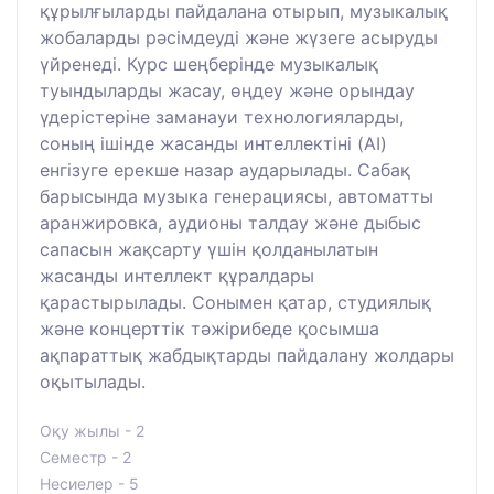
құрылғыларды пайдалана отырып, музыкалық
жобаларды рәсімдеуді және жүзеге асыруды
үйренеді. Курс шеңберінде музыкалық
туындыларды жасау, өңдеу және орындау
үдерістеріне заманауи технологияларды,
соның ішінде жасанды интеллектіні (AI)
енгізуге ерекше назар аударылады. Сабақ
барысында музыка генерациясы, автоматты
аранжировка, аудионы талдау және дыбыс
сапасын жақсарту үшін қолданылатын
жасанды интеллект құралдары
қарастырылады. Сонымен қатар, студиялық
және концерттік тәжірибеде қосымша
ақпараттық жабдықтарды пайдалану жолдары
оқытылады.
Оқу жылы - 2
Семестр - 2
Несиелер - 5