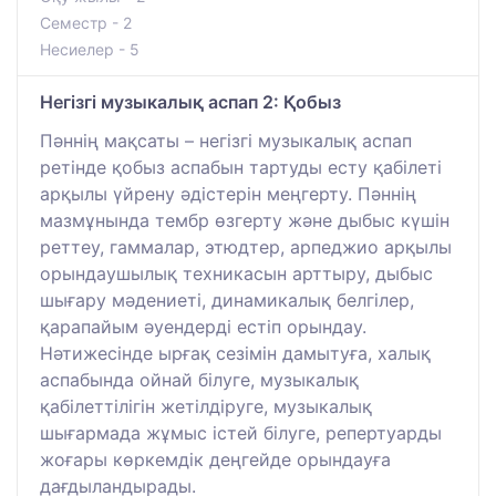
Семестр - 2
Несиелер - 5
Негізгі музыкалық аспап 2: Қобыз
Пәннің мақсаты – негізгі музыкалық аспап
ретінде қобыз аспабын тартуды есту қабілеті
арқылы үйрену әдістерін меңгерту. Пәннің
мазмұнында тембр өзгерту және дыбыс күшін
реттеу, гаммалар, этюдтер, арпеджио арқылы
орындаушылық техникасын арттыру, дыбыс
шығару мәдениеті, динамикалық белгілер,
қарапайым әуендерді естіп орындау.
Нәтижесінде ырғақ сезімін дамытуға, халық
аспабында ойнай білуге, музыкалық
қабілеттілігін жетілдіруге, музыкалық
шығармада жұмыс істей білуге, репертуарды
жоғары көркемдік деңгейде орындауға
дағдыландырады.