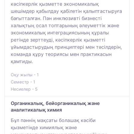
кәсіпкерлік қызметте экономикалық
шешімдер қабылдау қабілетін қалыптастыруға
бағытталған. Пән инклюзивті бизнесті
халықтың осал топтарының әлеуметтік және
экономикалық интеграциясының құралы
ретінде зерттеуді, кәсіпкерлік қызметті
ұйымдастырудың принциптері мен тәсілдерін,
команда құру теориясы мен практикасын
қамтиды.
Оқу жылы - 1
Семестр - 1
Несиелер - 5
Органикалық, бейорганикалық және
аналитикалық химия
Бұл пәннің мақсаты болашақ кәсіби
қызметінде химиялық және