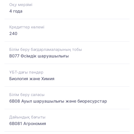
Оқу мерзімі
4 года
Кредиттер көлемі
240
Білім беру бағдарламаларының тобы
B077 Өсімдік шаруашылығы
ҰБТ-дағы пәндер
Биология және Химия
Білім беру саласы
6B08 Ауыл шаруашылығы және биоресурстар
Дайындық бағыты
6B081 Агрономия