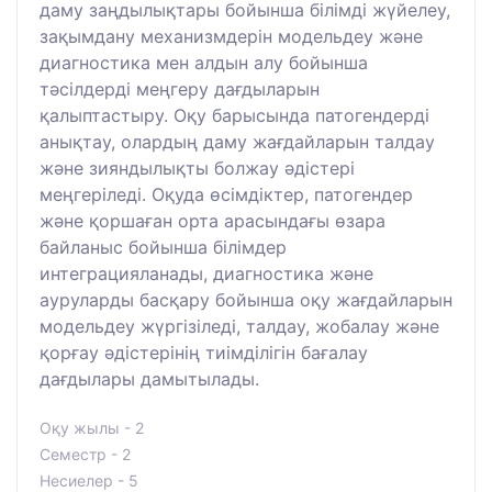
даму заңдылықтары бойынша білімді жүйелеу,
зақымдану механизмдерін модельдеу және
диагностика мен алдын алу бойынша
тәсілдерді меңгеру дағдыларын
қалыптастыру. Оқу барысында патогендерді
анықтау, олардың даму жағдайларын талдау
және зияндылықты болжау әдістері
меңгеріледі. Оқуда өсімдіктер, патогендер
және қоршаған орта арасындағы өзара
байланыс бойынша білімдер
интеграцияланады, диагностика және
ауруларды басқару бойынша оқу жағдайларын
модельдеу жүргізіледі, талдау, жобалау және
қорғау әдістерінің тиімділігін бағалау
дағдылары дамытылады.
Оқу жылы - 2
Семестр - 2
Несиелер - 5