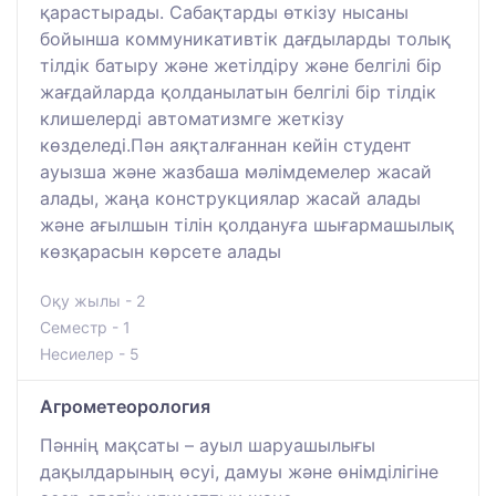
қарастырады. Сабақтарды өткізу нысаны
бойынша коммуникативтік дағдыларды толық
тілдік батыру және жетілдіру және белгілі бір
жағдайларда қолданылатын белгілі бір тілдік
клишелерді автоматизмге жеткізу
көзделеді.Пән аяқталғаннан кейін студент
ауызша және жазбаша мәлімдемелер жасай
алады, жаңа конструкциялар жасай алады
және ағылшын тілін қолдануға шығармашылық
көзқарасын көрсете алады
Оқу жылы - 2
Семестр - 1
Несиелер - 5
Агрометеорология
Пәннің мақсаты – ауыл шаруашылығы
дақылдарының өсуі, дамуы және өнімділігіне