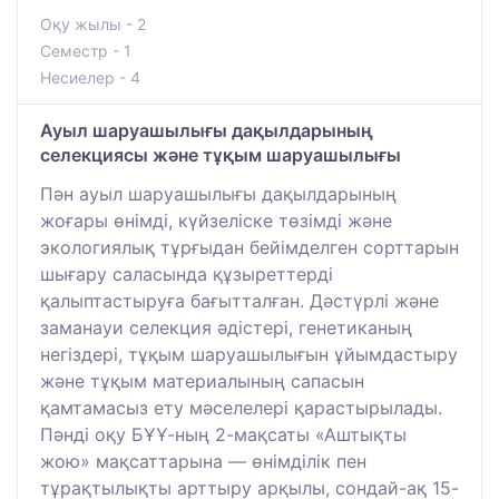
Оқу жылы - 2
Семестр - 1
Несиелер - 4
Ауыл шаруашылығы дақылдарының
селекциясы және тұқым шаруашылығы
Пән ауыл шаруашылығы дақылдарының
жоғары өнімді, күйзеліске төзімді және
экологиялық тұрғыдан бейімделген сорттарын
шығару саласында құзыреттерді
қалыптастыруға бағытталған. Дәстүрлі және
заманауи селекция әдістері, генетиканың
негіздері, тұқым шаруашылығын ұйымдастыру
және тұқым материалының сапасын
қамтамасыз ету мәселелері қарастырылады.
Пәнді оқу БҰҰ-ның 2-мақсаты «Аштықты
жою» мақсаттарына — өнімділік пен
тұрақтылықты арттыру арқылы, сондай-ақ 15-