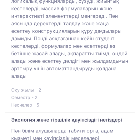
логикалық функцияларды, сүзуді, жиынтық
кестелерді, массив формулаларын және
интерактивті элементтерді меңгереді. Пән
аясында деректерді талдау және жаңа
есептеу конструкцияларын құру дағдылары
дамиды. Пәнді аяқтағаннан кейін студент
кестелерді, формулалар мен есептерді өз
бетінше жасай алады, ақпаратты тиімді өңдей
алады және есептеу дәлдігі мен жылдамдығын
арттыру үшін автоматтандыруды қолдана
алады
Оқу жылы - 2
Семестр - 2
Несиелер - 5
Экология және тіршілік қауіпсіздігі негіздері
Пән білім алушыларда табиғи орта, адам
қызметі мен қауіпсіздік мәселелері