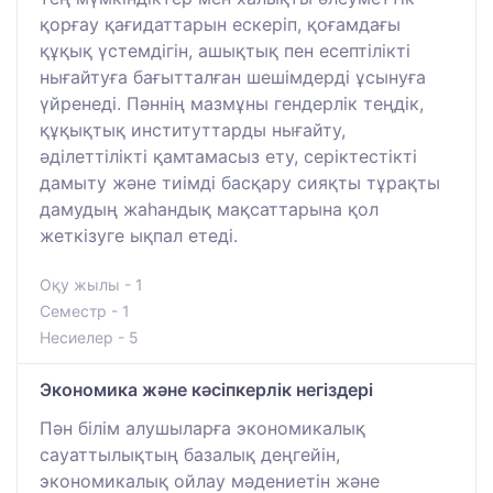
қорғау қағидаттарын ескеріп, қоғамдағы
құқық үстемдігін, ашықтық пен есептілікті
нығайтуға бағытталған шешімдерді ұсынуға
үйренеді. Пәннің мазмұны гендерлік теңдік,
құқықтық институттарды нығайту,
әділеттілікті қамтамасыз ету, серіктестікті
дамыту және тиімді басқару сияқты тұрақты
дамудың жаһандық мақсаттарына қол
жеткізуге ықпал етеді.
Оқу жылы - 1
Семестр - 1
Несиелер - 5
Экономика және кәсіпкерлік негіздері
Пән білім алушыларға экономикалық
сауаттылықтың базалық деңгейін,
экономикалық ойлау мәдениетін және