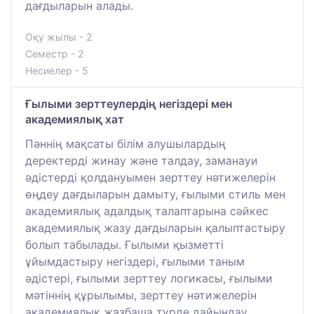
дағдыларын алады.
Оқу жылы - 2
Семестр - 2
Несиелер - 5
Ғылыми зерттеулердің негіздері мен
академиялық хат
Пәннің мақсаты білім алушылардың
деректерді жинау және талдау, заманауи
әдістерді қолдануымен зерттеу нәтижелерін
өңдеу дағдыларын дамыту, ғылыми стиль мен
академиялық адалдық талаптарына сәйкес
академиялық жазу дағдыларын қалыптастыру
болып табылады. Ғылыми қызметті
ұйымдастыру негіздері, ғылыми таным
әдістері, ғылыми зерттеу логикасы, ғылыми
мәтіннің құрылымы, зерттеу нәтижелерін
академиялық жазбаша түрде дайындау,