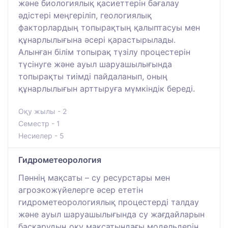
және биологиялық қасиеттерін бағалау
әдістері меңгеріліп, геологиялық
факторлардың топырақтың қалыптасуы мен
құнарлылығына әсері қарастырылады.
Алынған білім топырақ түзілу процестерін
түсінуге және ауыл шаруашылығында
топырақты тиімді пайдаланып, оның
құнарлылығын арттыруға мүмкіндік береді.
Оқу жылы - 2
Семестр - 1
Несиелер - 5
Гидрометеорология
Пәннің мақсаты – су ресурстары мен
агроэкожүйелерге әсер ететін
гидрометеорологиялық процестерді талдау
және ауыл шаруашылығында су жағдайларын
басқарудың оқу мақсатындағы модельдерін