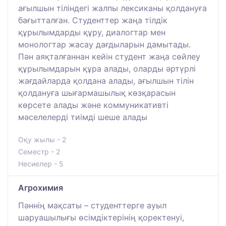
ағылшын тіліндегі жалпы лексиканы қолдануға
бағытталған. Студенттер жаңа тілдік
құрылымдарды құру, диалогтар мен
монологтар жасау дағдыларын дамытады.
Пән аяқталғаннан кейін студент жаңа сөйлеу
құрылымдарын құра алады, оларды әртүрлі
жағдайларда қолдана алады, ағылшын тілін
қолдануға шығармашылық көзқарасын
көрсете алады және коммуникативті
мәселелерді тиімді шеше алады
Оқу жылы - 2
Семестр - 2
Несиелер - 5
Агрохимия
Пәннің мақсаты – студенттерге ауыл
шаруашылығы өсімдіктерінің қоректенуі,