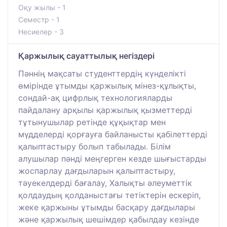
Оқу жылы - 1
Семестр - 1
Несиелер - 3
Қаржылық сауаттылық негіздері
Пәннің мақсаты студенттердің күнделікті
өмірінде ұтымды қаржылық мінез-құлықты,
сондай-ақ цифрлық технологияларды
пайдалану арқылы қаржылық қызметтерді
тұтынушылар ретінде құқықтар мен
мүдделерді қорғауға байланысты қабілеттерді
қалыптастыру болып табылады. Білім
алушылар пәнді меңгерген кезде шығыстарды
жоспарлау дағдыларын қалыптастыру,
тәуекелдерді бағалау, Халықты әлеуметтік
қолдаудың қолданыстағы тетіктерін ескеріп,
жеке қаржыны ұтымды басқару дағдылары
және қаржылық шешімдер қабылдау кезінде