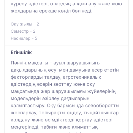
күресу әдістері, олардың алдын алу және жою
жолдарына ерекше көңіл бөлінеді.
Оқу жылы - 2
Семестр - 2
Несиелер - 5
Егіншілік
Пәннің мақсаты – ауыл шаруашылығы
дақылдарының өсуі мен дамуына әсер ететін
факторларды талдау, агротехникалық
әдістердің әсерін зерттеу және оқу
мақсатында жер шаруашылығы жүйелерінің
модельдерін әзірлеу дағдыларын
қалыптастыру. Оқу барысында севооборотты
жоспарлау, топырақты өңдеу, тыңайтқыштар
қолдану және өсімдіктерді қорғау әдістері
меңгеріледі, табиғи және климаттық