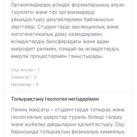
Организмдердің өсімдік формаларының алуан
түрлілігін және тірі организмдерді
ұйымдастыру деңгейлерімен байланысын
зерттейді. Студенттерді эволюциялық және
онтогенетикалық даму кезеңдерімен,
өсімдіктердің биосферадағы және адам
өміріндегі рөлімен, сондай-ақ өсімдіктердің
өмірлік процестерімен таныстырады.
Оқу жылы - 1
Семестр - 2
Несиелер - 4
Топырақтану геология негіздерімен
Пәннің мақсаты – студенттерде топырақ және
геологиялық үдерістер туралы білімді талдау
және жүйелеу дағдыларын қалыптастыру. Оқу
барысында топырақтың физикалық-химиялық