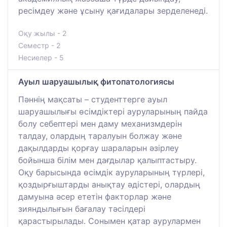
ресімдеу және ұсыну қағидалары зерделенеді.
Оқу жылы - 2
Семестр - 2
Несиелер - 5
Ауыл шаруашылық фитопатологиясы
Пәннің мақсаты – студенттерге ауыл
шаруашылығы өсімдіктері ауруларының пайда
болу себептері мен даму механизмдерін
талдау, олардың таралуын болжау және
дақылдарды қорғау шараларын әзірлеу
бойынша білім мен дағдылар қалыптастыру.
Оқу барысында өсімдік ауруларының түрлері,
қоздырғыштарды анықтау әдістері, олардың
дамуына әсер ететін факторлар және
зияндылығын бағалау тәсілдері
қарастырылады. Сонымен қатар аурулармен