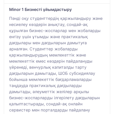
Minor 1 Бизнесті ұйымдастыру
Пәнді оқу студенттердің қаржыландыру және
несиелеу көздерін анықтау, сондай-ақ
құрылған бизнес-жоспарлар мен жобаларды
енгізу үшін ұтымды және практикалық
дағдылары мен дағдыларын дамытуға
арналған. Студенттер жобаларды
қаржыландырудың мемлекеттік және
мемлекеттік емес көздерін пайдалануды
үйренеді, венчурлық капиталды тарту
дағдыларын дамытады, ШОБ субсидиялау
бойынша мемлекеттік бағдарламаларды
таңдауда практикалық дағдыларды
дамытады, әлеуметтік желілер арқылы
бизнес-жоспарларды ілгерілету дағдыларын
қалыптастырады, сондай-ақ онлайн
сервистер мен порталдарды пайдалану