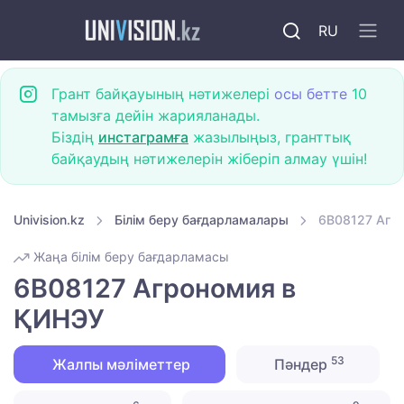
RU
Грант байқауының нәтижелері
осы бетте
10
тамызға дейін жарияланады.
Біздің
инстаграмға
жазылыңыз, гранттық
байқаудың нәтижелерін жіберіп алмау үшін!
Univision.kz
Білім беру бағдарламалары
6B08127 Агр
Жаңа білім беру бағдарламасы
6B08127 Агрономия в
ҚИНЭУ
53
Жалпы мәліметтер
Пәндер