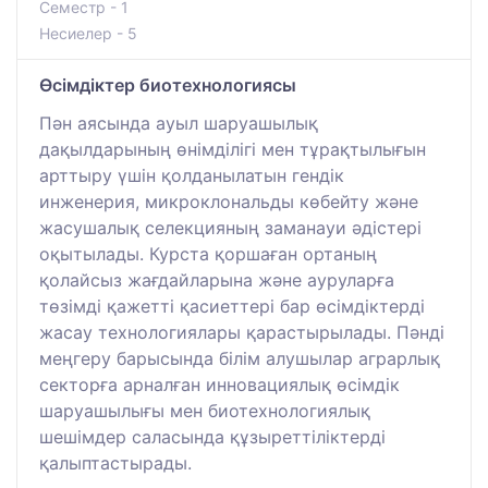
Семестр - 1
Несиелер - 5
Өсімдіктер биотехнологиясы
Пән аясында ауыл шаруашылық
дақылдарының өнімділігі мен тұрақтылығын
арттыру үшін қолданылатын гендік
инженерия, микроклональды көбейту және
жасушалық селекцияның заманауи әдістері
оқытылады. Курста қоршаған ортаның
қолайсыз жағдайларына және ауруларға
төзімді қажетті қасиеттері бар өсімдіктерді
жасау технологиялары қарастырылады. Пәнді
меңгеру барысында білім алушылар аграрлық
секторға арналған инновациялық өсімдік
шаруашылығы мен биотехнологиялық
шешімдер саласында құзыреттіліктерді
қалыптастырады.