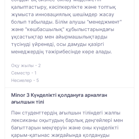
қалыптастыру, кәсіпкерлікте және топтық
жұмыста инновациялық шешімдер жасау
болып табылады. Білім алушы "менеджмент"
және "көшбасшылық" құбылыстарындағы
ұқсастықтар мен айырмашылықтарды
түсінуді үйренеді, осы дамуды қазіргі
менеджердің тәжірибесінде көре алады.
Оқу жылы - 2
Семестр - 1
Несиелер - 5
Minor 3 Күнделікті қолдануға арналған
ағылшын тілі
Пән студенттердің ағылшын тіліндегі жалпы
лексиканы оқытудың барлық деңгейлері мен
бағыттарын меңгеруін және оны күнделікті
қарым-қатынас жағдайында қолдануды