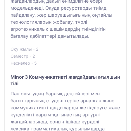
жағдайлардың дақыл өнімділігіне әсері
модельденеді. Оқуда ресурстарды тиімді
пайдалану, жер шаруашылығының оңтайлы
технологияларын жобалау, түрлі
агротехникалық шешімдердің тиімділігін
бағалау қабілеттері дамытылады.
Оқу жылы - 2
Семестр - 2
Несиелер - 5
Minor 3 Коммуникативті жағдайдағы ағылшын
тілі
Пән оқытудың барлық деңгейлері мен
бағыттарының студенттеріне арналған және
коммуникативті дағдыларды жетілдіруге және
күнделікті қарым-қатынастың әртүрлі
жағдайларында, соның ішінде күрделі
лексика-грамматикалық құрылымдарда