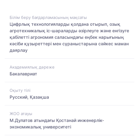
Білім беру бағдарламасының мақсаты
Цифрлық технологияларды қолдана отырып, озық
агротехникалық іс-шараларды әзірлеуге және енгізуге
қабілетті агрономия саласындағы еңбек нарығының
кәсіби құзыреттері мен сұраныстарына сәйкес маман
даярлау
Академиялық дәреже
Бакалавриат
Оқыту тілі
Русский, Қазақша
ЖОО атауы
М.Дулатов атындағы Қостанай инженерлік-
экономикалық университеті