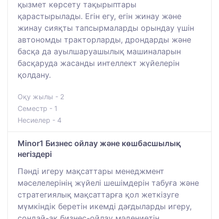
қызмет көрсету тақырыптары
қарастырылады. Егін егу, егін жинау және
жинау сияқты тапсырмаларды орындау үшін
автономды тракторларды, дрондарды және
басқа да ауылшаруашылық машиналарын
басқаруда жасанды интеллект жүйелерін
қолдану.
Оқу жылы - 2
Семестр - 1
Несиелер - 4
Minor1 Бизнес ойлау және көшбасшылық
негіздері
Пәнді игеру мақсаттары менеджмент
мәселелерінің жүйелі шешімдерін табуға және
стратегиялық мақсаттарға қол жеткізуге
мүмкіндік беретін икемді дағдыларды игеру,
сондай-ақ бизнес-ойлау мәдениетін