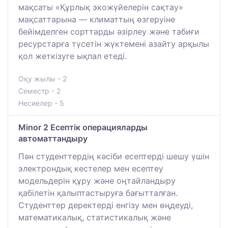
мақсаты «Құрлық экожүйелерін сақтау»
мақсаттарына — климаттың өзгеруіне
бейімделген сорттарды әзірлеу және табиғи
ресурстарға түсетін жүктемені азайту арқылы
қол жеткізуге ықпал етеді.
Оқу жылы - 2
Семестр - 2
Несиелер - 5
Minor 2 Есептік операцияларды
автоматтандыру
Пән студенттердің кәсіби есептерді шешу үшін
электрондық кестелер мен есептеу
модельдерін құру және оңтайландыру
қабілетін қалыптастыруға бағытталған.
Студенттер деректерді енгізу мен өңдеуді,
математикалық, статистикалық және