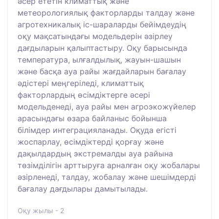
әсер ететін климаттық және
метеорологиялық факторларды талдау және
агротехникалық іс-шараларды бейімдеудің
оқу мақсатындағы модельдерін әзірлеу
дағдыларын қалыптастыру. Оқу барысында
температура, ылғалдылық, жауын-шашын
және басқа ауа райы жағдайларын бағалау
әдістері меңгеріледі, климаттық
факторлардың өсімдіктерге әсері
модельденеді, ауа райы мен агроэкожүйелер
арасындағы өзара байланыс бойынша
білімдер интеграцияланады. Оқуда егісті
жоспарлау, өсімдіктерді қорғау және
дақылдардың экстремалды ауа райына
төзімділігін арттыруға арналған оқу жобалары
әзірленеді, талдау, жобалау және шешімдерді
бағалау дағдылары дамытылады.
Оқу жылы - 2