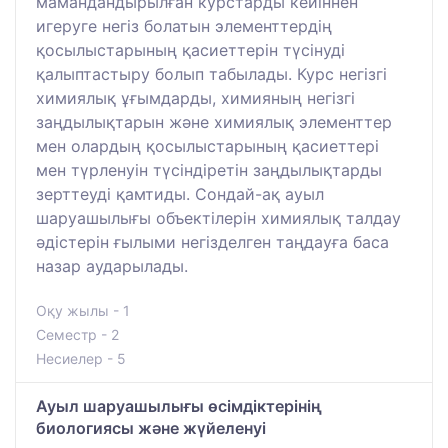
мамандандырылған курстарды кейіннен
игеруге негіз болатын элементтердің
қосылыстарының қасиеттерін түсінуді
қалыптастыру болып табылады. Курс негізгі
химиялық ұғымдарды, химияның негізгі
заңдылықтарын және химиялық элементтер
мен олардың қосылыстарының қасиеттері
мен түрленуін түсіндіретін заңдылықтарды
зерттеуді қамтиды. Сондай-ақ ауыл
шаруашылығы объектілерін химиялық талдау
әдістерін ғылыми негізделген таңдауға баса
назар аударылады.
Оқу жылы - 1
Семестр - 2
Несиелер - 5
Ауыл шаруашылығы өсімдіктерінің
биологиясы және жүйеленуі