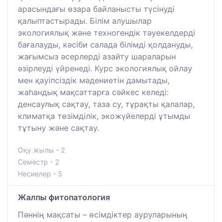
арасындағы өзара байланысты түсінуді
қалыптастырады. Білім алушылар
экологиялық және техногендік тәуекелдерді
бағалауды, кәсіби салада білімді қолдануды,
жағымсыз әсерлерді азайту шараларын
әзірлеуді үйренеді. Курс экологиялық ойлау
мен қауіпсіздік мәдениетін дамытады,
жаһандық мақсаттарға сәйкес келеді:
денсаулық сақтау, таза су, тұрақты қалалар,
климатқа төзімділік, экожүйелерді ұтымды
тұтыну және сақтау.
Оқу жылы - 2
Семестр - 2
Несиелер - 5
Жалпы фитопатология
Пәннің мақсаты – өсімдіктер ауруларының