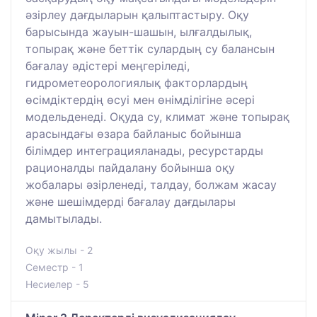
әзірлеу дағдыларын қалыптастыру. Оқу
барысында жауын-шашын, ылғалдылық,
топырақ және беттік сулардың су балансын
бағалау әдістері меңгеріледі,
гидрометеорологиялық факторлардың
өсімдіктердің өсуі мен өнімділігіне әсері
модельденеді. Оқуда су, климат және топырақ
арасындағы өзара байланыс бойынша
білімдер интеграцияланады, ресурстарды
рационалды пайдалану бойынша оқу
жобалары әзірленеді, талдау, болжам жасау
және шешімдерді бағалау дағдылары
дамытылады.
Оқу жылы - 2
Семестр - 1
Несиелер - 5