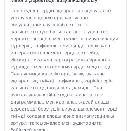
Minor 2 Деректерді визуализациялау
Пән студенттердің ақпаратты талдау және
ұсыну үшін деректерді мағыналы
визуализациялауға қабілеттілігін
қалыптастыруға бағытталған. Студенттер
деректер көздері мен түрлерін, визуализация
түрлерін, графикалық дизайнды, екпін мен
интерактивті элементтерді зерттейді,
Инфографика мен картографияға арналған
құралдар мен технологияларды меңгереді.
Пән аясында қателіктерді анықтау және
ақпараттың тиімді графикалық көріністерін
қалыптастыру дағдылары дамиды. Пән
аяқталғаннан кейін студент ақпараттық
диаграммалар мен карталар жасай алады,
деректерді беру үшін визуалды элементтерді
тиімді қолдана алады және визуализацияны
әртүрлі тапсырмалар мен аудиторияға
бейімдей алады