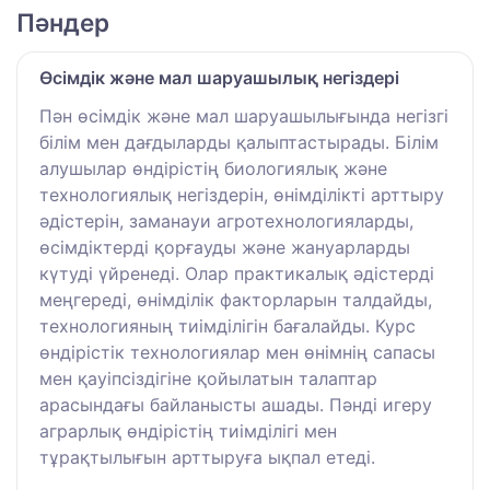
Пәндер
Өсімдік және мал шаруашылық негіздері
Пән өсімдік және мал шаруашылығында негізгі
білім мен дағдыларды қалыптастырады. Білім
алушылар өндірістің биологиялық және
технологиялық негіздерін, өнімділікті арттыру
әдістерін, заманауи агротехнологияларды,
өсімдіктерді қорғауды және жануарларды
күтуді үйренеді. Олар практикалық әдістерді
меңгереді, өнімділік факторларын талдайды,
технологияның тиімділігін бағалайды. Курс
өндірістік технологиялар мен өнімнің сапасы
мен қауіпсіздігіне қойылатын талаптар
арасындағы байланысты ашады. Пәнді игеру
аграрлық өндірістің тиімділігі мен
тұрақтылығын арттыруға ықпал етеді.