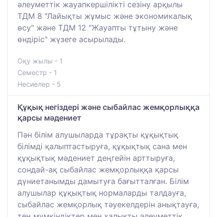
әлеуметтік жауапкершілікті сезіну арқылы
ТДМ 8 "Лайықты жұмыс және экономикалық
өсу" және ТДМ 12 "Жауапты тұтыну және
өндіріс" жүзеге асырылады.
Оқу жылы - 1
Семестр - 1
Несиелер - 5
Құқық негіздері және сыбайлас жемқорлыққа
қарсы мәдениет
Пән білім алушыларда тұрақты құқықтық
білімді қалыптастыруға, құқықтық сана мен
құқықтық мәдениет деңгейін арттыруға,
сондай-ақ сыбайлас жемқорлыққа қарсы
дүниетанымды дамытуға бағытталған. Білім
алушылар құқықтық нормаларды талдауға,
сыбайлас жемқорлық тәуекелдерін анықтауға,
тең мүмкіндіктер мен халықты әлеуметтік