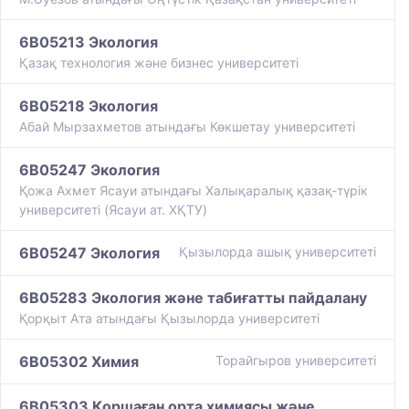
6B05213 Экология
Қазақ технология және бизнес университеті
6B05218 Экология
Абай Мырзахметов атындағы Көкшетау университеті
6B05247 Экология
Қожа Ахмет Ясауи атындағы Халықаралық қазақ-түрiк
университетi (Ясауи ат. ХҚТУ)
6B05247 Экология
Қызылорда ашық университеті
6B05283 Экология және табиғатты пайдалану
Қорқыт Ата атындағы Қызылорда университеті
6B05302 Химия
Торайгыров университеті
6B05303 Қоршаған орта химиясы және