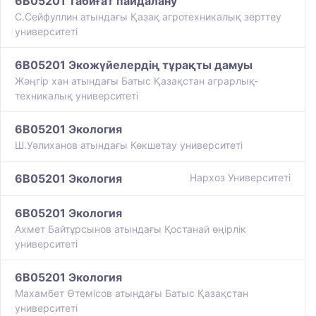
6B05201 Табиғат пайдалану
С.Сейфуллин атындағы Қазақ агротехникалық зерттеу
университеті
6B05201 Экожүйелердің тұрақты дамуы
Жәңгір хан атындағы Батыс Қазақстан аграрлық-
техникалық университеті
6B05201 Экология
Ш.Уәлиханов атындағы Көкшетау университетi
6B05201 Экология
Нархоз Университеті
6B05201 Экология
Ахмет Байтұрсынов атындағы Қостанай өңірлік
университеті
6B05201 Экология
Махамбет Өтемісов атындағы Батыс Қазақстан
университеті