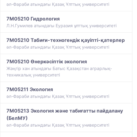
әл-Фараби атындағы Қазақ Ұлттық университеті
7M05210 Гидрология
Л.Н.Гумилев атындағы Еуразия ұлттық университеті
7M05210 Табиғи-техногендік қауіпті-қатерлер
әл-Фараби атындағы Қазақ Ұлттық университеті
7M05210 Өнеркәсіптік экология
Жәңгір хан атындағы Батыс Қазақстан аграрлық-
техникалық университеті
7M05211 Экология
әл-Фараби атындағы Қазақ Ұлттық университеті
7M05213 Экология және табиғатты пайдалану
(БелМУ)
әл-Фараби атындағы Қазақ Ұлттық университеті