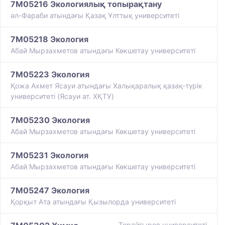
7M05216 Экологиялық топырақтану
әл-Фараби атындағы Қазақ Ұлттық университеті
7M05218 Экология
Абай Мырзахметов атындағы Көкшетау университеті
7M05223 Экология
Қожа Ахмет Ясауи атындағы Халықаралық қазақ-түрiк
университетi (Ясауи ат. ХҚТУ)
7M05230 Экология
Абай Мырзахметов атындағы Көкшетау университеті
7M05231 Экология
Абай Мырзахметов атындағы Көкшетау университеті
7M05247 Экология
Қорқыт Ата атындағы Қызылорда университеті
Торайгыров университеті