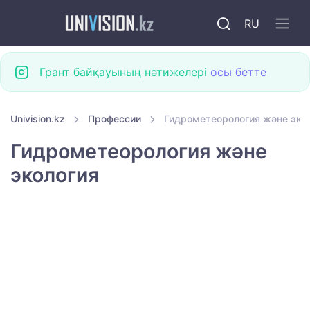
RU
Грант байқауының нәтижелері
осы бетте
Univision.kz
Профессии
Гидрометеорология және эко
Гидрометеорология және
экология