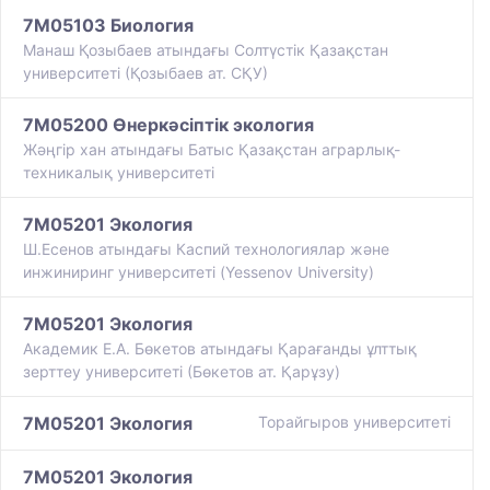
7M05103 Биология
Манаш Қозыбаев атындағы Солтүстік Қазақстан
университеті (Қозыбаев ат. СҚУ)
7M05200 Өнеркәсіптік экология
Жәңгір хан атындағы Батыс Қазақстан аграрлық-
техникалық университеті
7M05201 Экология
Ш.Есенов атындағы Каспий технологиялар және
инжиниринг университеті (Yessenov University)
7M05201 Экология
Академик Е.А. Бөкетов атындағы Қарағанды ұлттық
зерттеу университеті (Бөкетов ат. Қарұзу)
7M05201 Экология
Торайгыров университеті
7M05201 Экология