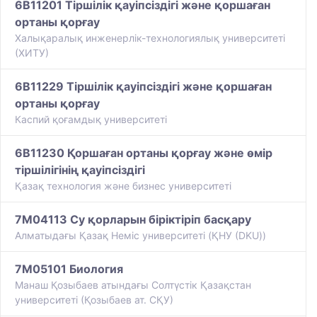
6B11201 Тіршілік қауіпсіздігі және қоршаған
ортаны қорғау
Халықаралық инженерлік-технологиялық университеті
(ХИТУ)
6B11229 Тіршілік қауіпсіздігі және қоршаған
ортаны қорғау
Каспий қоғамдық университеті
6B11230 Қоршаған ортаны қорғау және өмір
тіршілігінің қауіпсіздігі
Қазақ технология және бизнес университеті
7M04113 Су қорларын біріктіріп басқару
Алматыдағы Қазақ Немiс университетi (ҚНУ (DKU))
7M05101 Биология
Манаш Қозыбаев атындағы Солтүстік Қазақстан
университеті (Қозыбаев ат. СҚУ)