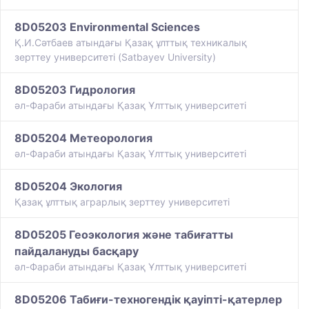
8D05203 Environmental Sciences
Қ.И.Сәтбаев атындағы Қазақ ұлттық техникалық
зерттеу университеті (Satbayev University)
8D05203 Гидрология
әл-Фараби атындағы Қазақ Ұлттық университеті
8D05204 Метеорология
әл-Фараби атындағы Қазақ Ұлттық университеті
8D05204 Экология
Қазақ ұлттық аграрлық зерттеу университеті
8D05205 Геоэкология және табиғатты
пайдалануды басқару
әл-Фараби атындағы Қазақ Ұлттық университеті
8D05206 Табиғи-техногендік қауіпті-қатерлер