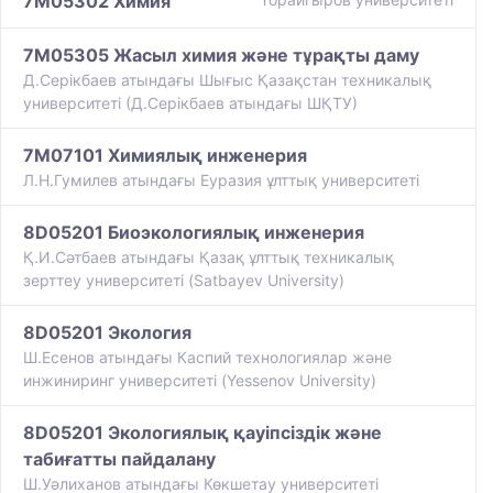
7M05302 Химия
7M05305 Жасыл химия және тұрақты даму
Д.Серікбаев атындағы Шығыс Қазақстан техникалық
университеті (Д.Серікбаев атындағы ШҚТУ)
7M07101 Химиялық инженерия
Л.Н.Гумилев атындағы Еуразия ұлттық университеті
8D05201 Биоэкологиялық инженерия
Қ.И.Сәтбаев атындағы Қазақ ұлттық техникалық
зерттеу университеті (Satbayev University)
8D05201 Экология
Ш.Есенов атындағы Каспий технологиялар және
инжиниринг университеті (Yessenov University)
8D05201 Экологиялық қауіпсіздік және
табиғатты пайдалану
Ш.Уәлиханов атындағы Көкшетау университетi