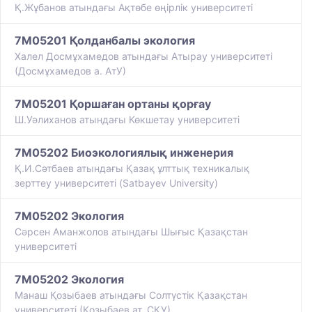
Қ.Жұбанов атындағы Ақтөбе өңірлік университеті
7M05201 Қолданбалы экология
Халел Досмұхамедов атындағы Атырау университеті
(Досмұхамедов а. АтУ)
7M05201 Қоршаған ортаны қорғау
Ш.Уәлиханов атындағы Көкшетау университетi
7M05202 Биоэкологиялық инженерия
Қ.И.Сәтбаев атындағы Қазақ ұлттық техникалық
зерттеу университеті (Satbayev University)
7M05202 Экология
Сәрсен Аманжолов атындағы Шығыс Қазақстан
университеті
7M05202 Экология
Манаш Қозыбаев атындағы Солтүстік Қазақстан
университеті (Қозыбаев ат. СҚУ)