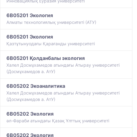
Инновациялық Еуразия университеті
6B05201 Экология
Алматы технологиялық университеті (АТУ)
6B05201 Экология
Қазтұтынуодағы Қарағанды университеті
6B05201 Қолданбалы экология
Халел Досмұхамедов атындағы Атырау университеті
(Досмұхамедов а. АтУ)
6B05202 Экоаналитика
Халел Досмұхамедов атындағы Атырау университеті
(Досмұхамедов а. АтУ)
6B05202 Экология
әл-Фараби атындағы Қазақ Ұлттық университеті
6B05202 Экология