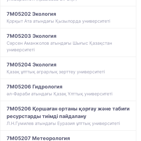
7M05202 Экология
Қорқыт Ата атындағы Қызылорда университеті
7M05203 Экология
Сәрсен Аманжолов атындағы Шығыс Қазақстан
университеті
7M05204 Экология
Қазақ ұлттық аграрлық зерттеу университеті
7M05206 Гидрология
әл-Фараби атындағы Қазақ Ұлттық университеті
7M05206 Қоршаған ортаны қорғау және табиғи
ресурстарды тиімді пайдалану
Л.Н.Гумилев атындағы Еуразия ұлттық университеті
7M05207 Метеорология