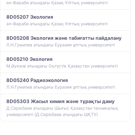
әл-Фараби атындағы Қазақ Ұлттық университеті
8D05207 Экология
әл-Фараби атындағы Қазақ Ұлттық университеті
8D05208 Экология және табиғатты пайдалану
Л.Н.Гумилев атындағы Еуразия ұлттық университеті
8D05210 Экология
М.Әуезов атындағы Оңтүстік Қазақстан университеті
8D05240 Радиоэкология
Л.Н.Гумилев атындағы Еуразия ұлттық университеті
8D05303 Жасыл химия және тұрақты даму
Д.Серікбаев атындағы Шығыс Қазақстан техникалық
университеті (Д.Серікбаев атындағы ШҚТУ)