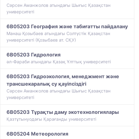
Сәрсен Аманжолов атындағы Шығыс Қазақстан
университеті
6B05203 География және табиғатты пайдалану
Манаш Қозыбаев атындағы Солтүстік Қазақстан
университеті (Қозыбаев ат. СҚУ)
6B05203 Гидрология
әл-Фараби атындағы Қазақ Ұлттық университеті
6B05203 Гидроэкология, менеджмент және
трансшекаралық су қауіпсіздігі
Сәрсен Аманжолов атындағы Шығыс Қазақстан
университеті
6B05203 Тұрақты даму экотехнологиялары
Қазтұтынуодағы Қарағанды университеті
6B05204 Метеорология