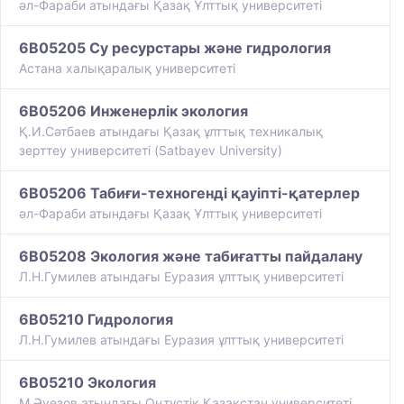
әл-Фараби атындағы Қазақ Ұлттық университеті
6B05205 Су ресурстары және гидрология
Астана халықаралық университеті
6B05206 Инженерлік экология
Қ.И.Сәтбаев атындағы Қазақ ұлттық техникалық
зерттеу университеті (Satbayev University)
6B05206 Табиғи-техногенді қауіпті-қатерлер
әл-Фараби атындағы Қазақ Ұлттық университеті
6B05208 Экология және табиғатты пайдалану
Л.Н.Гумилев атындағы Еуразия ұлттық университеті
6B05210 Гидрология
Л.Н.Гумилев атындағы Еуразия ұлттық университеті
6B05210 Экология
М.Әуезов атындағы Оңтүстік Қазақстан университеті