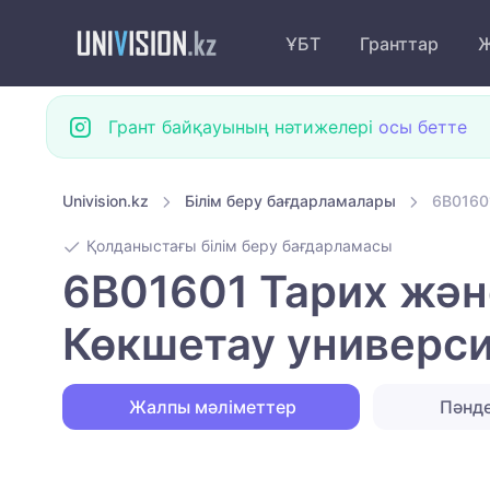
ҰБТ
Гранттар
Ж
Грант байқауының нәтижелері
осы бетте
Univision.kz
Білім беру бағдарламалары
6B0160
Қолданыстағы білім беру бағдарламасы
6B01601 Тарих жән
Көкшетау универси
Жалпы мәліметтер
Пәнд