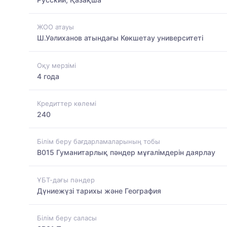
ЖОО атауы
Ш.Уәлиханов атындағы Көкшетау университетi
Оқу мерзімі
4 года
Кредиттер көлемі
240
Білім беру бағдарламаларының тобы
B015 Гуманитарлық пәндер мұғалімдерін даярлау
ҰБТ-дағы пәндер
Дүниежүзі тарихы және География
Білім беру саласы