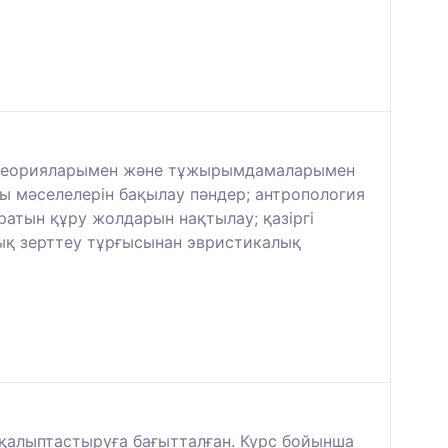
елі теорияларымен және тұжырымдамаларымен
ты мәселелерін бақылау пәндер; антропология
тын құру жолдарын нақтылау; қазіргі
ық зерттеу тұрғысынан эвристикалық
қалыптастыруға бағытталған. Курс бойынша