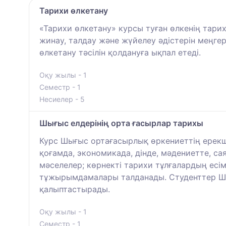
Тарихи өлкетану
«Тарихи өлкетану» курсы туған өлкенің тари
жинау, талдау және жүйелеу әдістерін меңге
өлкетану тәсілін қолдануға ықпал етеді.
Оқу жылы - 1
Семестр - 1
Несиелер - 5
Шығыс елдерінің орта ғасырлар тарихы
Курс Шығыс ортағасырлық өркениеттің ерекшел
қоғамда, экономикада, дінде, мәдениетте, са
мәселелер; көрнекті тарихи тұлғалардың есім
тұжырымдамалары талданады. Студенттер Шығ
қалыптастырады.
Оқу жылы - 1
Семестр - 1