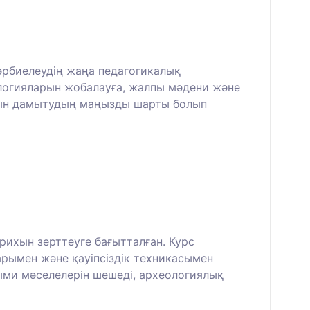
тәрбиелеудің жаңа педагогикалық
ологияларын жобалауға, жалпы мәдени және
ымын дамытудың маңызды шарты болып
рихын зерттеуге бағытталған. Курс
арымен және қауіпсіздік техникасымен
ыми мәселелерін шешеді, археологиялық