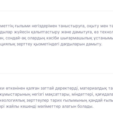
ызметтің ғылыми негіздерімен таныстыруға, оқыту мен 
ағдылар жүйесін қалыптастыру және дамытуға, өз техн
лған, сондай-ақ олардың кәсіби шығармашылық ұстан
циялық зерттеу қызметіндегі дағдыларын дамыту.
хи өткенінен қалған заттай деректерді, материалдық та
ұмыстарының негізгі мақсаттары, міндеттері, қағидал
рхеологиялық зерттеулер тарих ғылымының қандай ғыл
ері жайлы кешенді мәліметтер алатын болады.