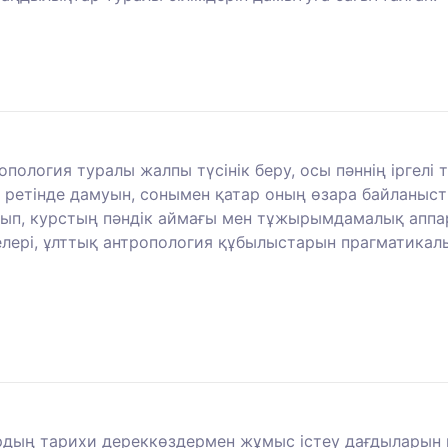
ропология туралы жалпы түсінік беру, осы пәннің ірг
сы ретінде дамуын, сонымен қатар оның өзара байланыс
п, курстың пәндік аймағы мен тұжырымдамалық аппара
ері, ұлттық антропология құбылыстарын прагматикал
ардың тарихи дереккөздермен жұмыс істеу дағдыларын 