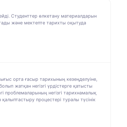
тейді. Студенттер өлкетану материалдарын
мытады және мектепте тарихты оқытуда
Шығыс орта ғасыр тарихының кезеңделуіне,
болып жатқан негізгі үрдістерге қатысты
згі проблемаларының негізгі тарихнамалық
қалыптастыру процестері туралы түсінік