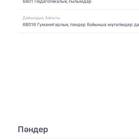
6B01 Педагогикалық ғылымдар
Дайындық бағыты
6B016 Гуманитарлық пәндер бойынша мұғалімдер д
Пәндер