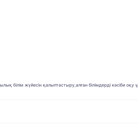
ылық білім жүйесін қалыптастыру,алған білімдерді кәсіби оқу 