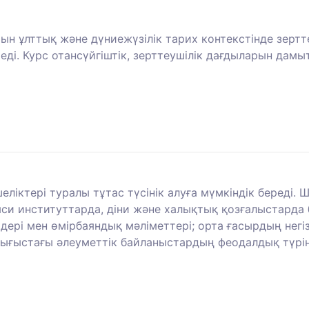
хын ұлттық және дүниежүзілік тарих контекстінде зерт
реді. Курс отансүйгіштік, зерттеушілік дағдыларын да
іктері туралы тұтас түсінік алуға мүмкіндік береді. 
яси институттарда, діни және халықтық қозғалыстарда 
дері мен өмірбаяндық мәліметтері; орта ғасырдың негі
ыстағы әлеуметтік байланыстардың феодалдық түрін 