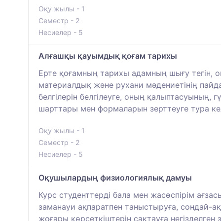
Оқу жылы - 1
Семестр - 2
Несиелер - 5
Алғашқы қауымдық қоғам тарихы
Ерте қоғамның тарихы адамның шығу тегін, 
материалдық және рухани мәдениетінің пайда
белгілерін белгілеуге, оның қалыптасуының,
шарттары мен формаларын зерттеуге тура кел
Оқу жылы - 1
Семестр - 2
Несиелер - 5
Оқушылардың физиологиялық дамуы
Курс студенттерді бала мен жасөспірім ағз
заманауи ақпаратпен таныстыруға, сондай-ақ
жоғары көрсеткіштерін сақтауға негізделген 