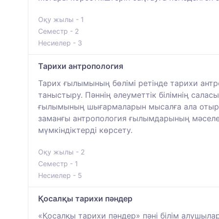
Оқу жылы - 1
Семестр - 2
Несиелер - 3
Тарихи антропология
Тарих ғылымының бөлімі ретінде тарихи ант
таныстыру. Пәннің әлеуметтік білімнің сала
ғылымының шығармаларын мысалға ала отыры
заманғы антропология ғылымдарының мәселел
мүмкіндіктерді көрсету.
Оқу жылы - 2
Семестр - 1
Несиелер - 5
Қосалқы тарихи пәндер
«Қосалқы тарихи пәндер» пәні білім алушыл