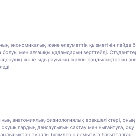
оның экономикалық және әлеуметтік қызметінің пайда 
 болуы мен алғашқы қадамдарын зерттейді. Студенттер
 гүлденуінің және ыдырауының жалпы заңдылықтарын ан
еді.
асының анатомиялық-физиологиялық ерекшеліктері, оны
 оқушылардың денсаулығын сақтау мен нығайтуға, оқу і
заңдылықтар туралы білімдерін дамытуға бағытталған.