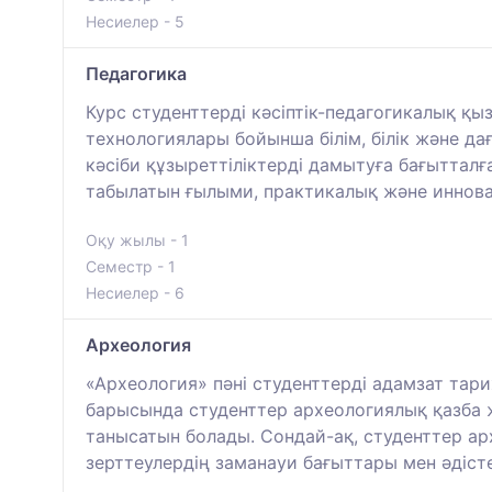
Несиелер - 5
Педагогика
Курс студенттерді кәсіптік-педагогикалық қ
технологиялары бойынша білім, білік және д
кәсіби құзыреттіліктерді дамытуға бағытта
табылатын ғылыми, практикалық және иннова
Оқу жылы - 1
Семестр - 1
Несиелер - 6
Археология
«Археология» пәні студенттерді адамзат тари
барысында студенттер археологиялық қазба ж
танысатын болады. Сондай-ақ, студенттер а
зерттеулердің заманауи бағыттары мен әдіст