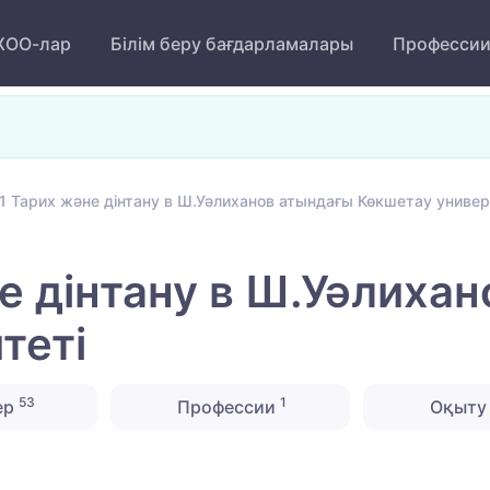
ОО-лар
Білім беру бағдарламалары
Професси
1 Тарих және дінтану в Ш.Уәлиханов атындағы Көкшетау универ
е дінтану в Ш.Уәлиха
тетi
53
1
ер
Профессии
Оқыту 