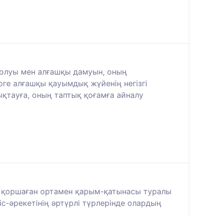
болуы мен алғашқы дамуын, оның
ге алғашқы қауымдық жүйенің негізгі
ықтауға, оның таптық қоғамға айналу
ң қоршаған ортамен қарым-қатынасы туралы
с-әрекетінің әртүрлі түрлерінде олардың