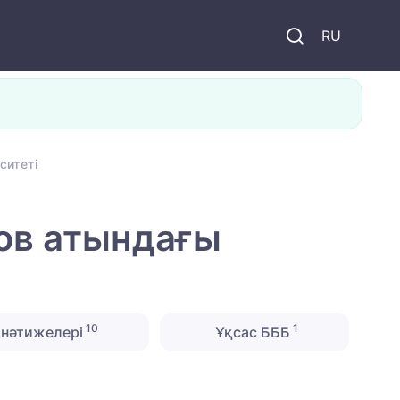
и
RU
ситетi
нов атындағы
10
1
нәтижелері
Ұқсас БББ