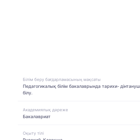
Білім беру бағдарламасының мақсаты
Педагогикалық білім бакалаврында тарихи- дінтануш
білу.
Академиялық дәреже
Бакалавриат
Оқыту тілі
Русский, Қазақша