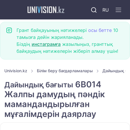
RU
Грант байқауының нәтижелері
осы бетте
10
тамызға дейін жарияланады.
Біздің
инстаграмға
жазылыңыз, гранттық
байқаудың нәтижелерін жіберіп алмау үшін!
Univision.kz
Білім беру бағдарламалары
Дайындық б
6B014
Дайындық бағыты
Жалпы дамудың пәндік
мамандандырылған
мұғалімдерін даярлау