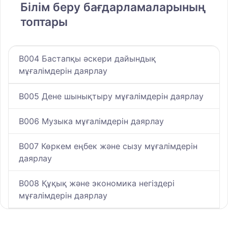
Білім беру бағдарламаларының
топтары
B004 Бастапқы әскери дайындық
мұғалімдерін даярлау
B005 Дене шынықтыру мұғалімдерін даярлау
B006 Музыка мұғалімдерін даярлау
B007 Көркем еңбек және сызу мұғалімдерін
даярлау
B008 Құқық және экономика негіздері
мұғалімдерін даярлау