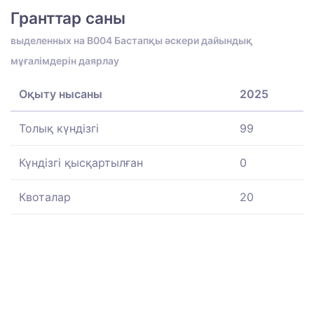
Гранттар саны
выделенных на B004 Бастапқы әскери дайындық
мұғалімдерін даярлау
Оқыту нысаны
2025
Толық күндізгі
99
Күндізгі қысқартылған
0
Квоталар
20