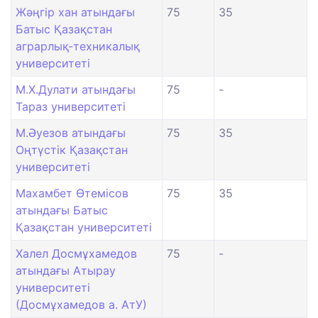
Жәңгір хан атындағы
75
35
Батыс Қазақстан
аграрлық-техникалық
университеті
М.Х.Дулати атындағы
75
-
Тараз университеті
М.Әуезов атындағы
75
35
Оңтүстік Қазақстан
университеті
Махамбет Өтемісов
75
35
атындағы Батыс
Қазақстан университеті
Халел Досмұхамедов
75
-
атындағы Атырау
университеті
(Досмұхамедов а. АтУ)