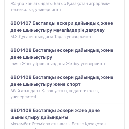
Жәңгір хан атындағы Батыс Қазақстан аграрлық-
техникалық университеті
6B01407 Бастапқы әскери дайындық және
дене шынықтыру мұғалімдерін даярлау
М.Х.Дулати атындағы Тараз университеті
6B01408 Бастапқы әскери дайындық және
дене шынықтыру
Ілияс Жансүгіров атындағы Жетісу университеті
6B01408 Бастапқы әскери дайындық және
дене шынықтыру және спорт
Абай атындағы Қазақ ұлттық педагогикалық
университеті
6B01408 Бастапқы әскери және дене
шынықтыру дайындығы
Махамбет Өтемісов атындағы Батыс Қазақстан