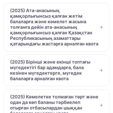
(2025) Ата-анасының
қамқорлығынсыз қалған жетім
балаларға және кәмелет жасына
толғанға дейін ата-анасының
қамқорлығынсыз қалған Қазақстан
Республикасының азаматтары
қатарындағы жастарға арналған квота
(2025) Бірінші және екінші топтағы
мүгедектігі бар адамдарға, бала
кезінен мүгедектерге, мүгедек
балаларға арналған квота
(2025) Кәмелетке толмаған төрт және
одан да көп баланы тәрбиелеп
отырған отбасылардан шыққан