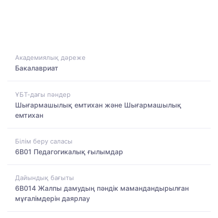
Академиялық дәреже
Бакалавриат
ҰБТ-дағы пәндер
Шығармашылық емтихан және Шығармашылық
емтихан
Білім беру саласы
6B01 Педагогикалық ғылымдар
Дайындық бағыты
6B014 Жалпы дамудың пәндік мамандандырылған
мұғалімдерін даярлау