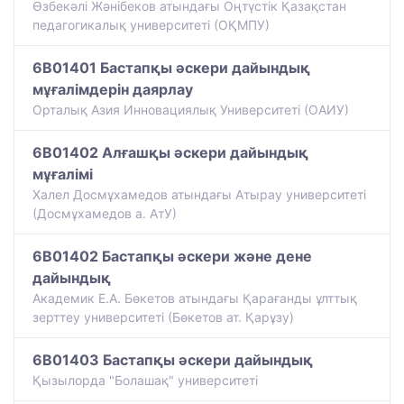
Өзбекәлі Жәнібеков атындағы Оңтүстік Қазақстан
педагогикалық университеті (ОҚМПУ)
6B01401 Бастапқы әскери дайындық
мұғалімдерін даярлау
Орталық Азия Инновациялық Университеті (ОАИУ)
6B01402 Алғашқы әскери дайындық
мұғалімі
Халел Досмұхамедов атындағы Атырау университеті
(Досмұхамедов а. АтУ)
6B01402 Бастапқы әскери және дене
дайындық
Академик Е.А. Бөкетов атындағы Қарағанды ұлттық
зерттеу университеті (Бөкетов ат. Қарұзу)
6B01403 Бастапқы әскери дайындық
Қызылорда "Болашақ" университеті