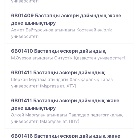
университеті
6B01409 Бастапқы әскери дайындық және
дене шынықтыру
Ахмет Байтұрсынов атындағы Қостанай өңірлік
университеті
6B01410 Бастапқы әскери дайындық
М.Әуезов атындағы Оңтүстік Қазақстан университеті
6B01411 Бастапқы әскери дайындық
Шерхан Мұртаза атындағы Халықаралық Тараз
университеті (Мұртаза ат. ХТУ)
6B01411 Бастапқы әскери дайындық және
дене шынықтыру
Әлкей Марғұлан атындағы Павлодар педагогикалық
университеті (Марғұлан ат. ППУ)
6B01416 Бастапқы әскери дайындық және