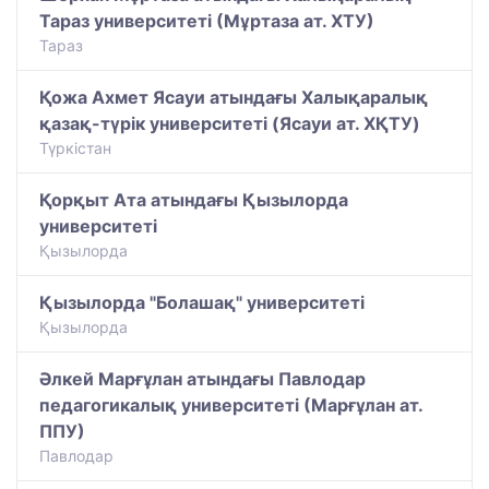
Тараз университеті (Мұртаза ат. ХТУ)
Тараз
Қожа Ахмет Ясауи атындағы Халықаралық
қазақ-түрiк университетi (Ясауи ат. ХҚТУ)
Түркістан
Қорқыт Ата атындағы Қызылорда
университеті
Қызылорда
Қызылорда "Болашақ" университеті
Қызылорда
Әлкей Марғұлан атындағы Павлодар
педагогикалық университеті (Марғұлан ат.
ППУ)
Павлодар