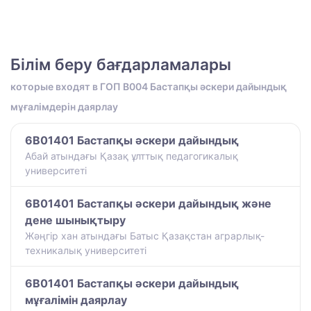
Білім беру бағдарламалары
которые входят в ГОП B004 Бастапқы әскери дайындық
мұғалімдерін даярлау
6B01401 Бастапқы әскери дайындық
Абай атындағы Қазақ ұлттық педагогикалық
университеті
6B01401 Бастапқы әскери дайындық және
дене шынықтыру
Жәңгір хан атындағы Батыс Қазақстан аграрлық-
техникалық университеті
6B01401 Бастапқы әскери дайындық
мұғалімін даярлау