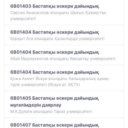
6B01403 Бастапқы әскери дайындық
Сәрсен Аманжолов атындағы Шығыс Қазақстан
университеті
6B01404 Бастапқы әскери дайындық
Қорқыт Ата атындағы Қызылорда университеті
6B01404 Бастапқы әскери дайындық
Абай Мырзахметов атындағы Көкшетау университеті
6B01404 Бастапқы әскери дайындық
Қожа Ахмет Ясауи атындағы Халықаралық қазақ-
түрiк университетi (Ясауи ат. ХҚТУ)
6B01405 Бастапқы әскери дайындық
мұғалімдерін даярлау
М.Х.Дулати атындағы Тараз университеті
6B01407 Бастапқы әскери дайындық