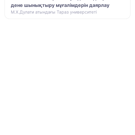
дене шынықтыру мұғалімдерін даярлау
М.Х.Дулати атындағы Тараз университеті