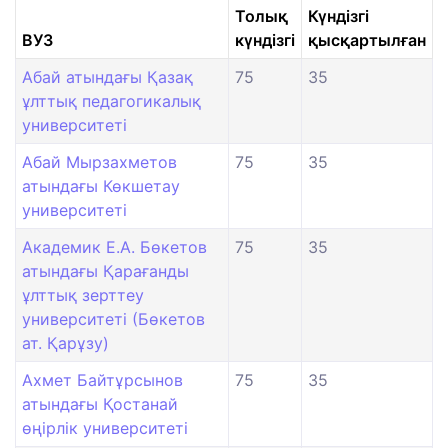
Толық
Күндізгі
ВУЗ
күндізгі
қысқартылған
Абай атындағы Қазақ
75
35
ұлттық педагогикалық
университеті
Абай Мырзахметов
75
35
атындағы Көкшетау
университеті
Академик Е.А. Бөкетов
75
35
атындағы Қарағанды
ұлттық зерттеу
университеті (Бөкетов
ат. Қарұзу)
Ахмет Байтұрсынов
75
35
атындағы Қостанай
өңірлік университеті