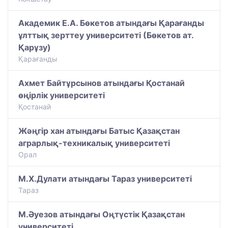
Академик Е.А. Бөкетов атындағы Қарағанды
ұлттық зерттеу университеті (Бөкетов ат.
Қарұзу)
Қарағанды
Ахмет Байтұрсынов атындағы Қостанай
өңірлік университеті
Қостанай
Жәңгір хан атындағы Батыс Қазақстан
аграрлық-техникалық университеті
Орал
М.Х.Дулати атындағы Тараз университеті
Тараз
М.Әуезов атындағы Оңтүстік Қазақстан
университеті