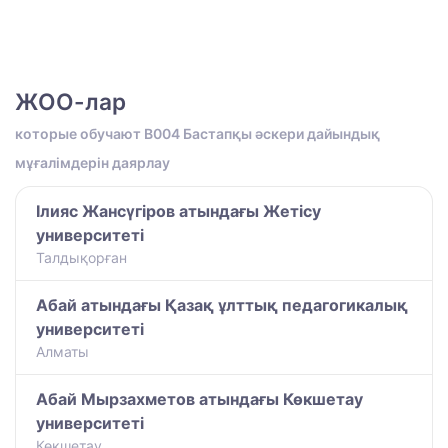
ЖОО-лар
которые обучают B004 Бастапқы әскери дайындық
мұғалімдерін даярлау
Ілияс Жансүгіров атындағы Жетісу
университеті
Талдықорған
Абай атындағы Қазақ ұлттық педагогикалық
университеті
Алматы
Абай Мырзахметов атындағы Көкшетау
университеті
Көкшетау