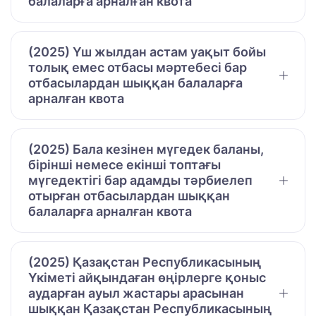
балаларға арналған квота
(2025) Үш жылдан астам уақыт бойы
толық емес отбасы мәртебесі бар
отбасылардан шыққан балаларға
арналған квота
(2025) Бала кезінен мүгедек баланы,
бірінші немесе екінші топтағы
мүгедектігі бар адамды тәрбиелеп
отырған отбасылардан шыққан
балаларға арналған квота
(2025) Қазақстан Республикасының
Үкіметі айқындаған өңірлерге қоныс
аударған ауыл жастары арасынан
шыққан Қазақстан Республикасының