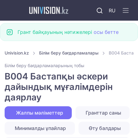
RU
Грант байқауының нәтижелері
осы бетте
Univision.kz
Білім беру бағдарламалары
B004 Бастап
Білім беру бағдарламаларының тобы
B004 Бастапқы әскери
дайындық мұғалімдерін
даярлау
Жалпы мәліметтер
Гранттар саны
Минималды ұпайлар
Өту балдары