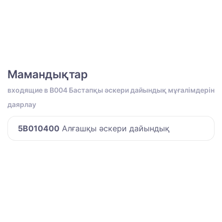
Мамандықтар
входящие в B004 Бастапқы әскери дайындық мұғалімдерін
даярлау
5B010400
Алғашқы әскери дайындық