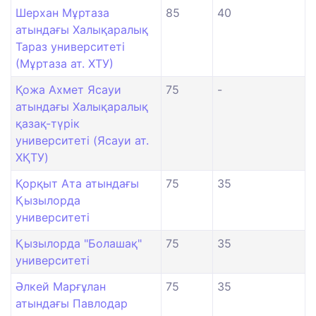
Шерхан Мұртаза
85
40
атындағы Халықаралық
Тараз университеті
(Мұртаза ат. ХТУ)
Қожа Ахмет Ясауи
75
-
атындағы Халықаралық
қазақ-түрiк
университетi (Ясауи ат.
ХҚТУ)
Қорқыт Ата атындағы
75
35
Қызылорда
университеті
Қызылорда "Болашақ"
75
35
университеті
Әлкей Марғұлан
75
35
атындағы Павлодар