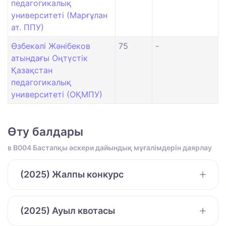
педагогикалық
университеті (Марғұлан
ат. ППУ)
Өзбекәлі Жәнібеков
75
-
атындағы Оңтүстік
Қазақстан
педагогикалық
университеті (ОҚМПУ)
Өту балдары
в B004 Бастапқы әскери дайындық мұғалімдерін даярлау
(2025) Жалпы конкурс
(2025) Ауыл квотасы