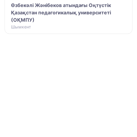
Өзбекәлі Жәнібеков атындағы Оңтүстік
Қазақстан педагогикалық университеті
(ОҚМПУ)
Шымкент