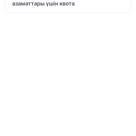
азаматтары үшін квота