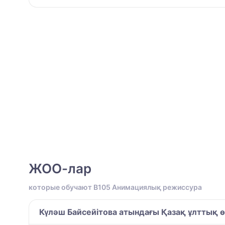
ЖОО-лар
которые обучают B105 Анимациялық режиссура
Күләш Байсейітова атындағы Қазақ ұлттық ө