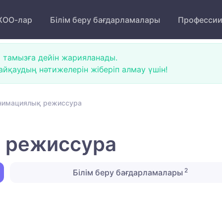
ОО-лар
Білім беру бағдарламалары
Професси
 тамызға дейін жарияланады.
йқаудың нәтижелерін жіберіп алмау үшін!
нимациялық режиссура
 режиссура
2
Білім беру бағдарламалары