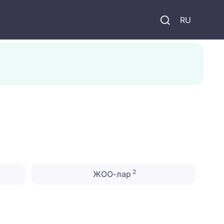
и
RU
2
ЖОО-лар