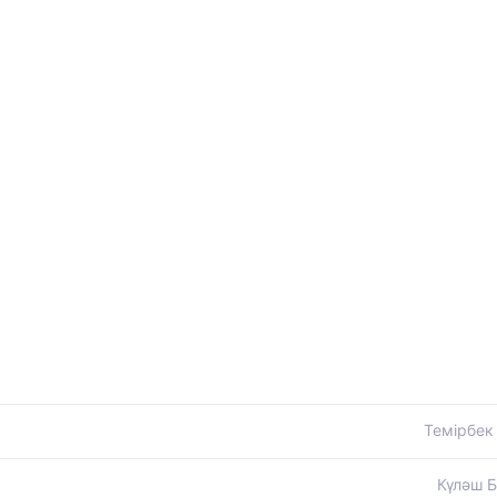
Темірбек
Күләш Б