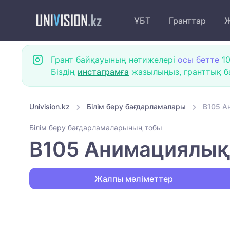
ҰБТ
Гранттар
Ж
Грант байқауының нәтижелері
осы бетте
10
Біздің
инстаграмға
жазылыңыз, гранттық ба
Univision.kz
Білім беру бағдарламалары
B105 А
Білім беру бағдарламаларының тобы
B105 Анимациялық
Жалпы мәліметтер