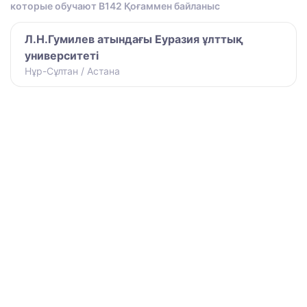
которые обучают B142 Қоғаммен байланыс
Л.Н.Гумилев атындағы Еуразия ұлттық
университеті
Нұр-Сұлтан / Астана