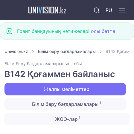
RU
Грант байқауының нәтижелері
осы бетте
Univision.kz
Білім беру бағдарламалары
B142 Қоғамм
Білім беру бағдарламаларының тобы
B142 Қоғаммен байланыс
Жалпы мәліметтер
1
Білім беру бағдарламалары
1
ЖОО-лар