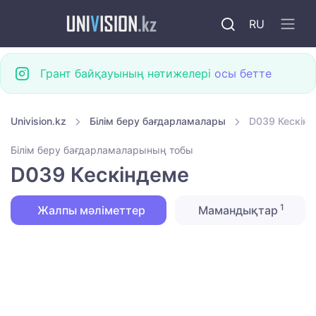
RU
Грант байқауының нәтижелері
осы бетте
Univision.kz
Білім беру бағдарламалары
D039 Кескін
Білім беру бағдарламаларының тобы
D039 Кескіндеме
1
Жалпы мәліметтер
Мамандықтар