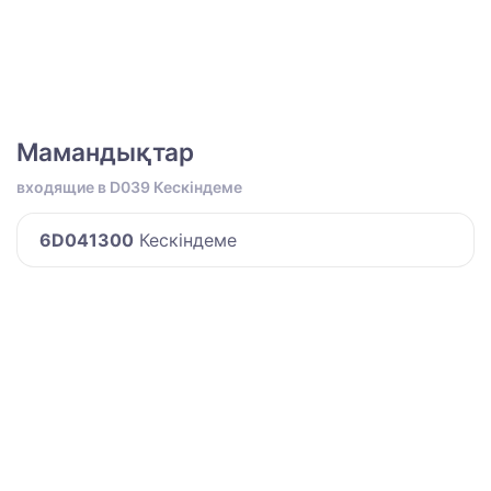
Мамандықтар
входящие в D039 Кескіндеме
6D041300
Кескіндеме