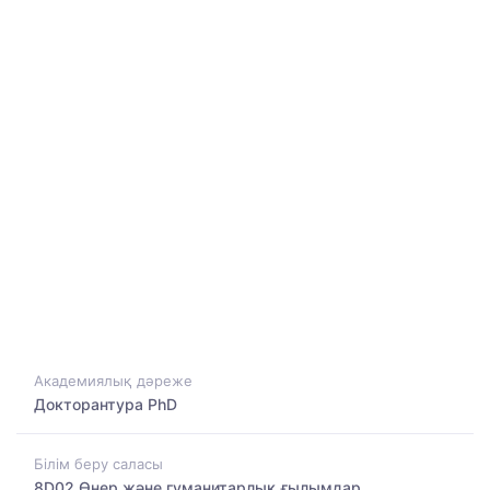
Академиялық дәреже
Докторантура PhD
Білім беру саласы
8D02 Өнер және гуманитарлық ғылымдар