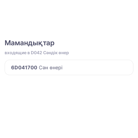
Мамандықтар
входящие в D042 Сәндік өнер
6D041700
Сән өнері