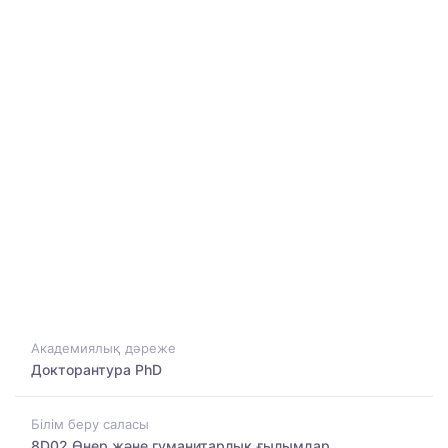
Академиялық дәреже
Докторантура PhD
Білім беру саласы
8D02 Өнер және гуманитарлық ғылымдар