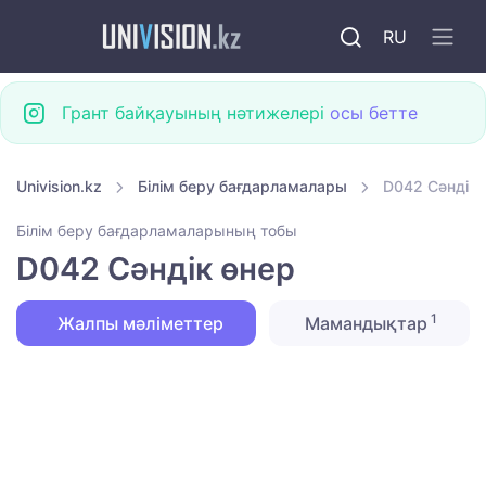
RU
Грант байқауының нәтижелері
осы бетте
Univision.kz
Білім беру бағдарламалары
D042 Сәндік 
Білім беру бағдарламаларының тобы
D042 Сәндік өнер
1
Жалпы мәліметтер
Мамандықтар