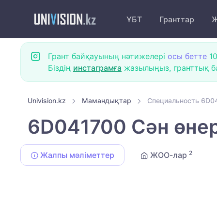
ҰБТ
Гранттар
Ж
Грант байқауының нәтижелері
осы бетте
10
Біздің
инстаграмға
жазылыңыз, гранттық ба
Univision.kz
Мамандықтар
Специальность 6D04
6D041700 Сән өнер
2
Жалпы мәліметтер
ЖОО-лар