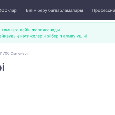
ОО-лар
Білім беру бағдарламалары
Професси
 тамызға дейін жарияланады.
йқаудың нәтижелерін жіберіп алмау үшін!
1700 Сән өнері
і