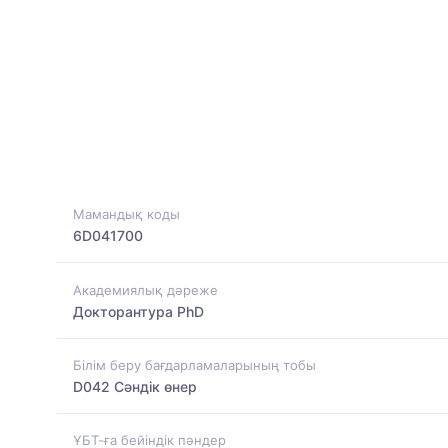
Мамандық коды
6D041700
Академиялық дәреже
Докторантура PhD
Білім беру бағдарламаларының тобы
D042 Сәндік өнер
ҰБТ-ға бейіндік пәндер