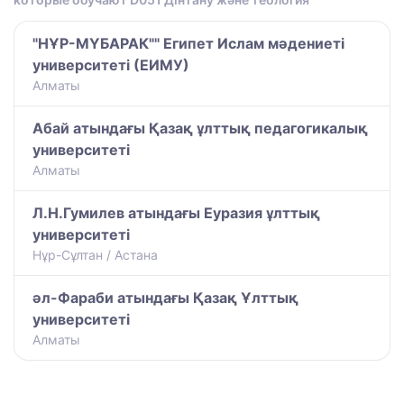
"НҰР-МҮБАРАК"" Египет Ислам мәдениеті
университеті (ЕИМУ)
Алматы
Абай атындағы Қазақ ұлттық педагогикалық
университеті
Алматы
Л.Н.Гумилев атындағы Еуразия ұлттық
университеті
Нұр-Сұлтан / Астана
әл-Фараби атындағы Қазақ Ұлттық
университеті
Алматы