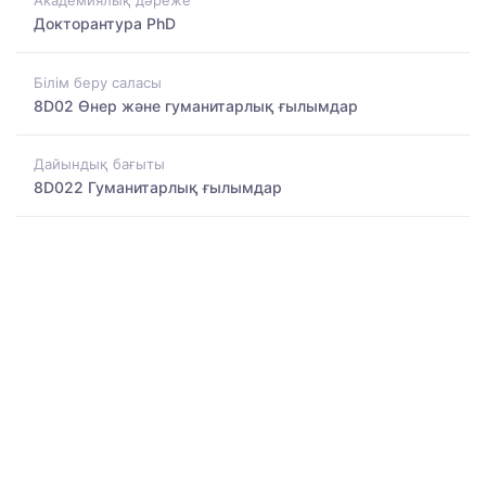
Академиялық дәреже
Докторантура PhD
Білім беру саласы
8D02 Өнер және гуманитарлық ғылымдар
Дайындық бағыты
8D022 Гуманитарлық ғылымдар