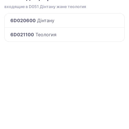
входящие в D051 Дінтану және теология
6D020600
Дінтану
6D021100
Теология