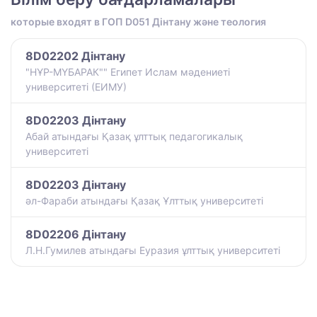
которые входят в ГОП D051 Дінтану және теология
8D02202 Дінтану
"НҰР-МҮБАРАК"" Египет Ислам мәдениеті
университеті (ЕИМУ)
8D02203 Дінтану
Абай атындағы Қазақ ұлттық педагогикалық
университеті
8D02203 Дінтану
әл-Фараби атындағы Қазақ Ұлттық университеті
8D02206 Дінтану
Л.Н.Гумилев атындағы Еуразия ұлттық университеті