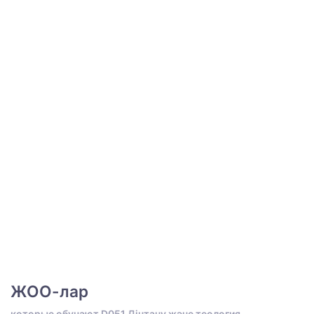
ЖОО-лар
которые обучают D051 Дінтану және теология