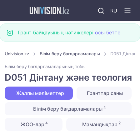
RU
Грант байқауының нәтижелері
осы бетте
Univision.kz
Білім беру бағдарламалары
D051 Дінтану
Білім беру бағдарламаларының тобы
D051 Дінтану және теология
Жалпы мәліметтер
Гранттар саны
4
Білім беру бағдарламалары
4
2
ЖОО-лар
Мамандықтар