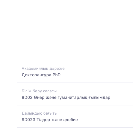
Академиялық дәреже
Докторантура PhD
Білім беру саласы
8D02 Өнер және гуманитарлық ғылымдар
Дайындық бағыты
8D023 Тілдер және әдебиет