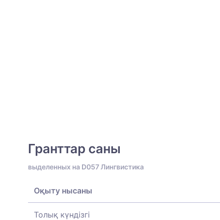
Гранттар саны
выделенных на D057 Лингвистика
Оқыту нысаны
Толық күндізгі