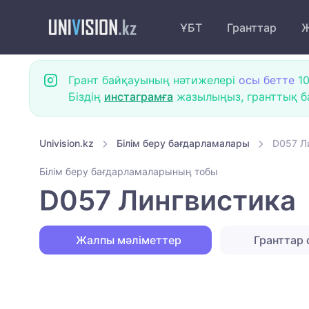
ҰБТ
Гранттар
Ж
Грант байқауының нәтижелері
осы бетте
10
Біздің
инстаграмға
жазылыңыз, гранттық ба
Univision.kz
Білім беру бағдарламалары
D057 Л
Білім беру бағдарламаларының тобы
D057 Лингвистика
Жалпы мәліметтер
Гранттар 