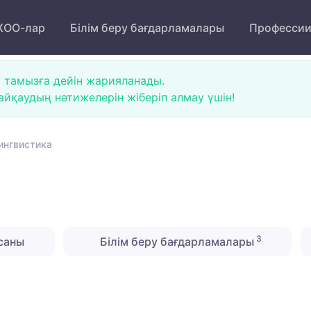
ОО-лар
Білім беру бағдарламалары
Професси
 тамызға дейін жарияланады.
йқаудың нәтижелерін жіберіп алмау үшін!
ингвистика
3
саны
Білім беру бағдарламалары