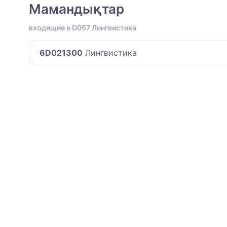
Мамандықтар
входящие в D057 Лингвистика
6D021300
Лингвистика