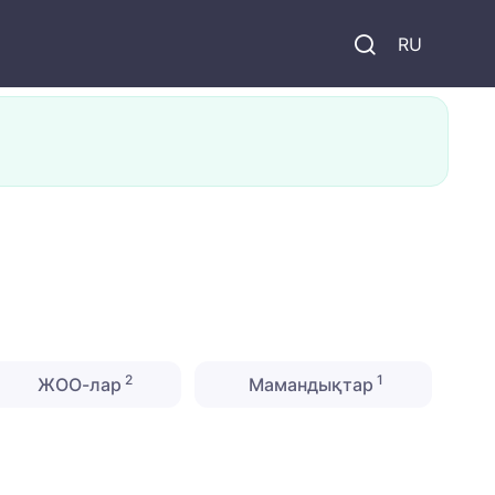
и
RU
2
1
ЖОО-лар
Мамандықтар