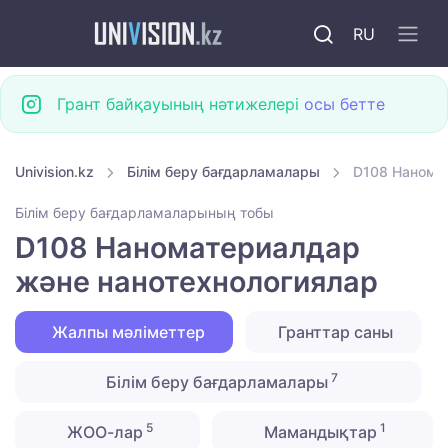
RU
Грант байқауының нәтижелері
осы бетте
Univision.kz
Білім беру бағдарламалары
D108 Нанома
Білім беру бағдарламаларының тобы
D108 Наноматериалдар
және нанотехнологиялар
Жалпы мәліметтер
Гранттар саны
7
Білім беру бағдарламалары
5
1
ЖОО-лар
Мамандықтар