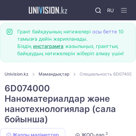
RU
Грант байқауының нәтижелері
осы бетте
10
тамызға дейін жарияланады.
Біздің
инстаграмға
жазылыңыз, гранттық
байқаудың нәтижелерін жіберіп алмау үшін!
Univision.kz
Мамандықтар
Специальность 6D074000 
6D074000
Наноматериалдар және
нанотехнологиялар (сала
бойынша)
2
Жалпы мәліметтер
ЖОО-лар