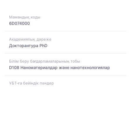
Мамандық коды
6D074000
Академиялық дәреже
Докторантура PhD
Білім беру бағдарламаларының тобы
D108 Наноматериалдар және нанотехнологиялар
ҰБТ-ға бейіндік пәндер