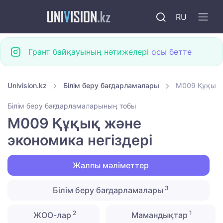
RU
Грант байқауының нәтижелері
осы бетте
Univision.kz
Білім беру бағдарламалары
M009 Құқық ж
Білім беру бағдарламаларының тобы
M009 Құқық және
экономика негіздері
Жалпы мәліметтер
3
Білім беру бағдарламалары
2
1
ЖОО-лар
Мамандықтар