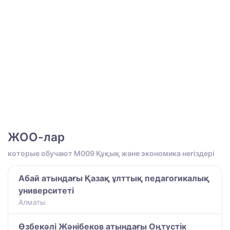
ЖОО-лар
которые обучают M009 Құқық және экономика негіздері
Абай атындағы Қазақ ұлттық педагогикалық
университеті
Алматы
Өзбекәлі Жәнібеков атындағы Оңтүстік