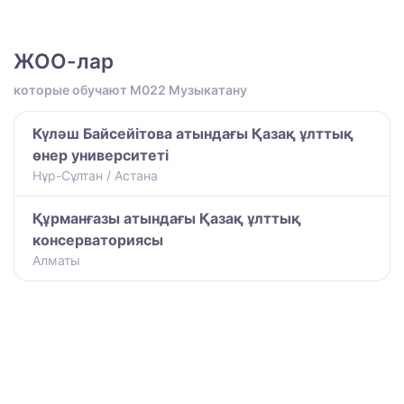
ЖОО-лар
которые обучают M022 Музыкатану
Күләш Байсейітова атындағы Қазақ ұлттық
өнер университеті
Нұр-Сұлтан / Астана
Құрманғазы атындағы Қазақ ұлттық
консерваториясы
Алматы