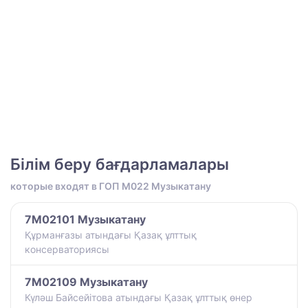
Білім беру бағдарламалары
которые входят в ГОП M022 Музыкатану
7M02101 Музыкатану
Құрманғазы атындағы Қазақ ұлттық
консерваториясы
7M02109 Музыкатану
Күләш Байсейітова атындағы Қазақ ұлттық өнер