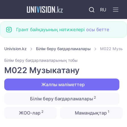
RU
Грант байқауының нәтижелері
осы бетте
Univision.kz
Білім беру бағдарламалары
M022 Музык
Білім беру бағдарламаларының тобы
M022 Музыкатану
Жалпы мәліметтер
2
Білім беру бағдарламалары
2
1
ЖОО-лар
Мамандықтар