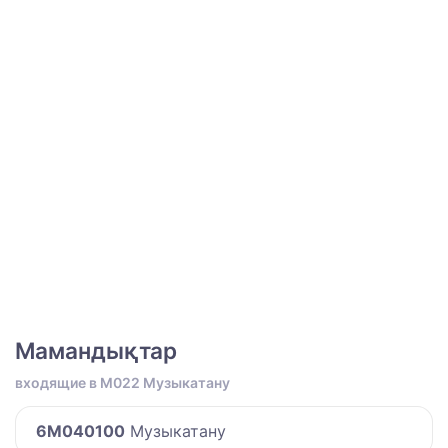
Мамандықтар
входящие в M022 Музыкатану
6M040100
Музыкатану