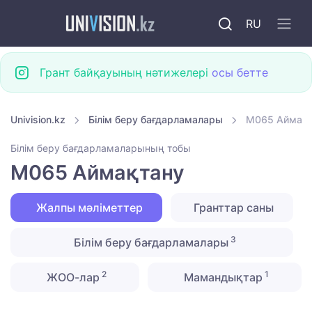
RU
Грант байқауының нәтижелері
осы бетте
Univision.kz
Білім беру бағдарламалары
M065 Аймақ
Білім беру бағдарламаларының тобы
M065 Аймақтану
Жалпы мәліметтер
Гранттар саны
3
Білім беру бағдарламалары
2
1
ЖОО-лар
Мамандықтар