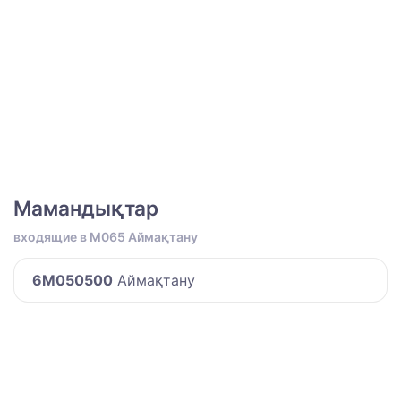
Мамандықтар
входящие в M065 Аймақтану
6M050500
Аймақтану