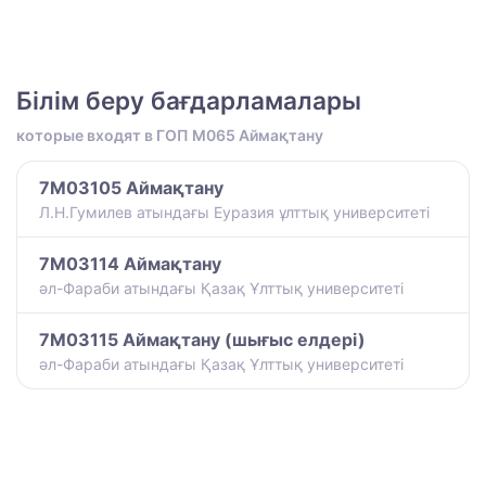
Білім беру бағдарламалары
которые входят в ГОП M065 Аймақтану
7M03105 Аймақтану
Л.Н.Гумилев атындағы Еуразия ұлттық университеті
7M03114 Аймақтану
әл-Фараби атындағы Қазақ Ұлттық университеті
7M03115 Аймақтану (шығыс елдері)
әл-Фараби атындағы Қазақ Ұлттық университеті