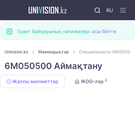
RU
Грант байқауының нәтижелері
осы бетте
Univision.kz
Мамандықтар
Специальность 6M050500
6M050500 Аймақтану
2
Жалпы мәліметтер
ЖОО-лар