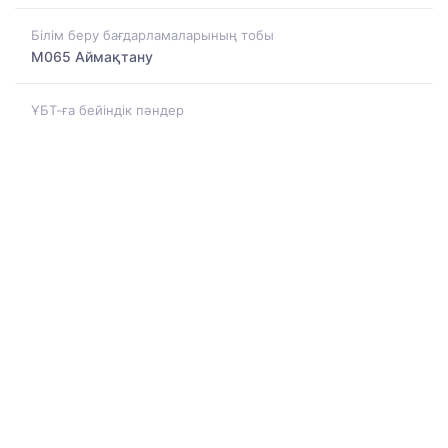
Білім беру бағдарламаларының тобы
M065 Аймақтану
ҰБТ-ға бейіндік пәндер