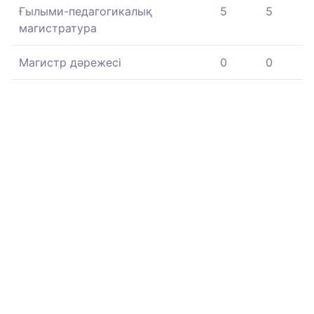
Ғылыми-педагогикалық
5
5
магистратура
Магистр дәрежесі
0
0