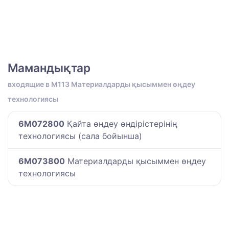
Мамандықтар
входящие в M113 Материалдарды қысыммен өңдеу
технологиясы
6M072800
Қайта өңдеу өндірістерінің
технологиясы (сала бойынша)
6M073800
Материалдарды қысыммен өңдеу
технологиясы