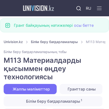
RU
Грант байқауының нәтижелері
осы бетте
Univision.kz
Білім беру бағдарламалары
M113 Матери
Білім беру бағдарламаларының тобы
M113 Материалдарды
қысыммен өңдеу
технологиясы
Жалпы мәліметтер
Гранттар саны
1
Білім беру бағдарламалары