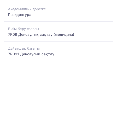
Академиялық дәреже
Резидентура
Білім беру саласы
7R09 Денсаулық сақтау (медицина)
Дайындық бағыты
7R091 Денсаулық сақтау