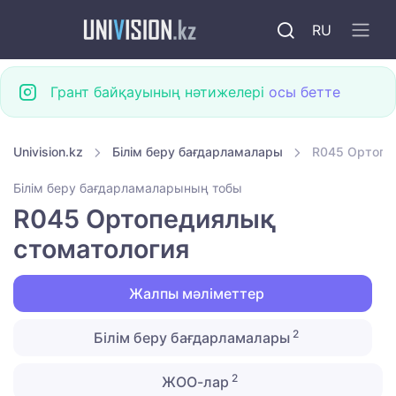
RU
Грант байқауының нәтижелері
осы бетте
Univision.kz
Білім беру бағдарламалары
R045 Ортопе
Білім беру бағдарламаларының тобы
R045 Ортопедиялық
стоматология
Жалпы мәліметтер
2
Білім беру бағдарламалары
2
ЖОО-лар