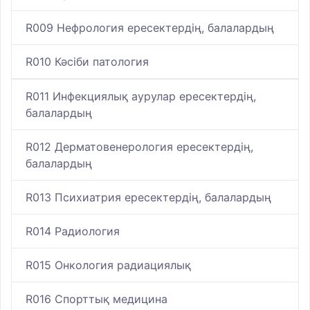
R009 Нефрология ересектердің, балалардың
R010 Кәсіби патология
R011 Инфекциялық аурулар ересектердің,
балалардың
R012 Дерматовенерология ересектердің,
балалардың
R013 Психиатрия ересектердің, балалардың
R014 Радиология
R015 Онкология радиациялық
R016 Спорттық медицина