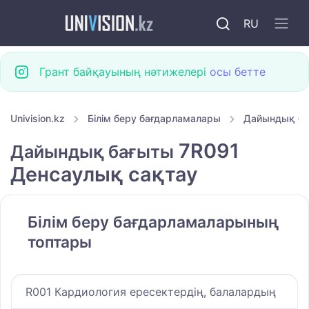
RU
Грант байқауының нәтижелері
осы бетте
Univision.kz
Білім беру бағдарламалары
Дайындық б
7R091
Дайындық бағыты
Денсаулық сақтау
Білім беру бағдарламаларының
топтары
R001 Кардиология ересектердің, балалардың