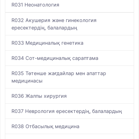
R031 Неонатология
R032 Акушерия және гинекология
ересектердің, балалардың
R033 Медициналық генетика
R034 Сот-медициналық сараптама
R035 Төтенше жағдайлар мен апаттар
медицинасы
R036 Жалпы хирургия
R037 Неврология ересектердің, балалардың
R038 Отбасылық медицина