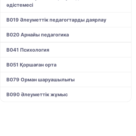
әдістемесі
B019 Әлеуметтік педагогтарды даярлау
B020 Арнайы педагогика
B041 Психология
B051 Қоршаған орта
B079 Орман шаруашылығы
B090 Әлеуметтік жұмыс