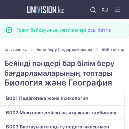
RU
Грант байқауының нәтижелері
осы бетте
Univision.kz
Білім беру бағдарламалары
БББ топтары
Бейінді пәндері бар білім беру
бағдарламаларының топтары
Биология және География
B001 Педагогика және психология
B002 Мектепке дейінгі оқыту және тәрбиелеу
B003 Бастауышта оқыту педагогикасы мен