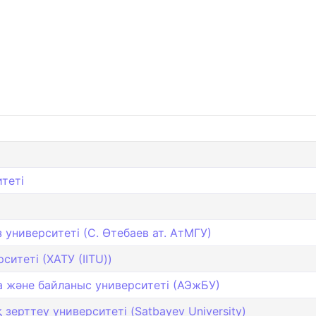
теті
университеті (С. Өтебаев ат. АтМГУ)
итеті (ХАТУ (IITU))
 және байланыс университеті (АЭжБУ)
зерттеу университеті (Satbayev University)