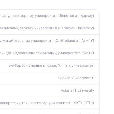
ды ұлттық зерттеу университеті (Бөкетов ат. Қарұзу)
хникалық зерттеу университеті (Satbayev University)
мұнай және газ университеті (С. Өтебаев ат. АтМГУ)
атындағы Қарағанды техникалық университеті (ҚМТУ)
әл-Фараби атындағы Қазақ Ұлттық университеті
Нархоз Университеті
Astana IT University
қпараттық технологиялар университеті (ХАТУ (IITU))