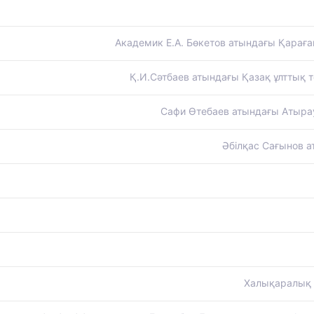
Академик Е.А. Бөкетов атындағы Қараған
Қ.И.Сәтбаев атындағы Қазақ ұлттық те
Сафи Өтебаев атындағы Атырау 
Әбілқас Сағынов 
Халықаралық а