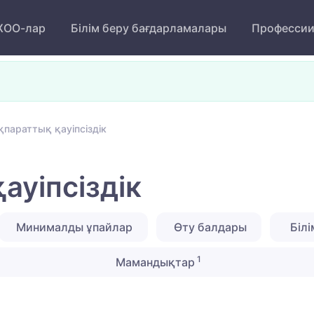
ОО-лар
Білім беру бағдарламалары
Професси
қпараттық қауіпсіздік
ауіпсіздік
Минималды ұпайлар
Өту балдары
Білі
1
Мамандықтар