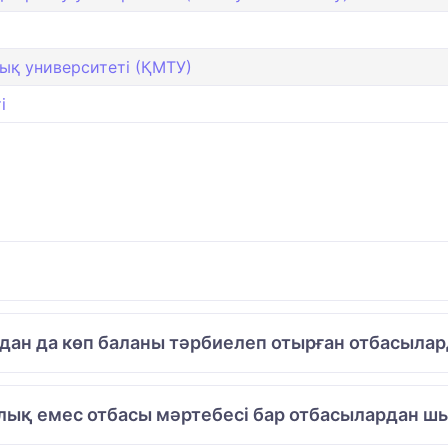
ық университеті (ҚМТУ)
і
одан да көп баланы тәрбиелеп отырған отбасылар
лық емес отбасы мәртебесі бар отбасылардан шы