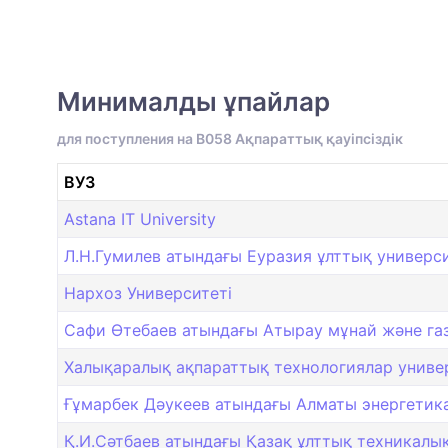
Минималды ұпайлар
для поступления на B058 Ақпараттық қауіпсіздік
ВУЗ
Astana IT University
Л.Н.Гумилев атындағы Еуразия ұлттық универси
Нархоз Университеті
Сафи Өтебаев атындағы Атырау мұнай және газ 
Халықаралық ақпараттық технологиялар универс
Ғұмарбек Дәукеев атындағы Алматы энергетика
Қ.И.Сәтбаев атындағы Қазақ ұлттық техникалық 