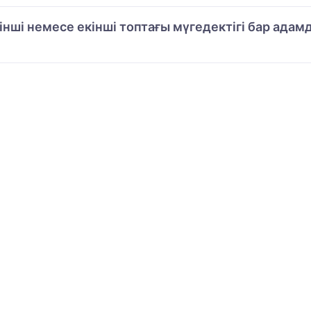
рінші немесе екінші топтағы мүгедектігі бар ад