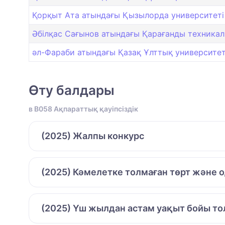
Қорқыт Ата атындағы Қызылорда университеті
Әбілқас Сағынов атындағы Қарағанды техникал
әл-Фараби атындағы Қазақ Ұлттық университет
Өту балдары
в B058 Ақпараттық қауіпсіздік
(2025) Жалпы конкурс
(2025) Кәмелетке толмаған төрт және 
(2025) Үш жылдан астам уақыт бойы то