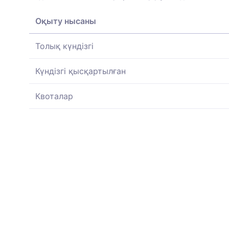
Оқыту нысаны
Толық күндізгі
Күндізгі қысқартылған
Квоталар