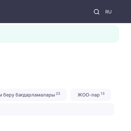
и
RU
23
13
м беру бағдарламалары
ЖОО-лар