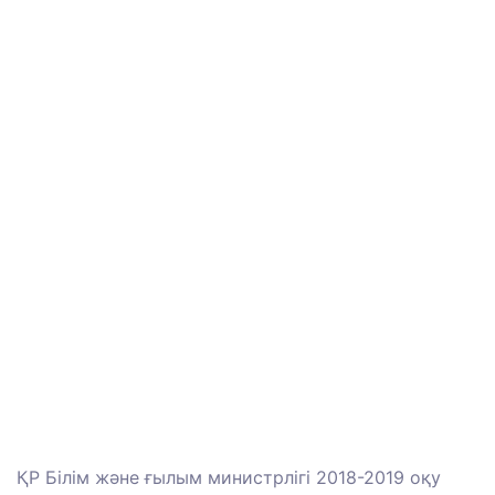
ҚР Білім және ғылым министрлігі 2018-2019 оқу