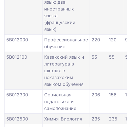
язык: два
иностранных
языка
(французский
язык)
5В012000
Профессиональное
220
120
обучение
5В012100
Казахский язык и
55
55
литература в
школах с
неказахским
языком обучения
5В012300
Социальная
206
156
педагогика и
самопознание
5В012500
Химия-Биология
235
235