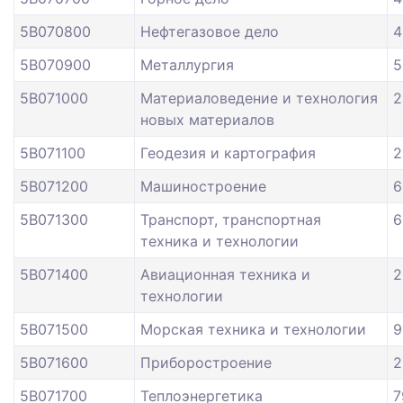
5В070800
Нефтегазовое дело
4
5В070900
Металлургия
5
5В071000
Материаловедение и технология
2
новых материалов
5В071100
Геодезия и картография
2
5В071200
Машиностроение
6
5В071300
Транспорт, транспортная
6
техника и технологии
5В071400
Авиационная техника и
2
технологии
5B071500
Морская техника и технологии
9
5В071600
Приборостроение
2
5В071700
Теплоэнергетика
7