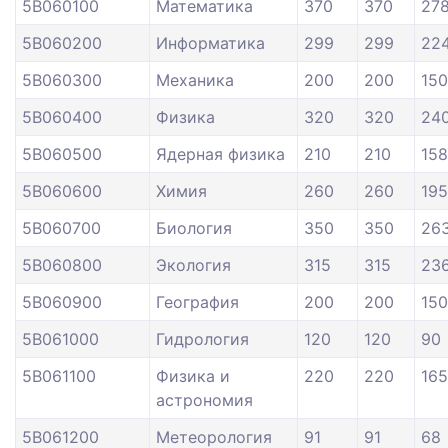
5В060100
Математика
370
370
27
5В060200
Информатика
299
299
22
5В060300
Механика
200
200
150
5В060400
Физика
320
320
24
5В060500
Ядерная физика
210
210
158
5В060600
Химия
260
260
195
5В060700
Биология
350
350
26
5В060800
Экология
315
315
23
5В060900
География
200
200
150
5В061000
Гидрология
120
120
90
5В061100
Физика и
220
220
165
астрономия
5В061200
Метеорология
91
91
68