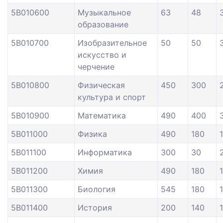
5В010600
Музыкальное
63
48
образование
5В010700
Изобразительное
50
50
искусство и
черчение
5В010800
Физическая
450
300
культура и спорт
5В010900
Математика
490
400
5В011000
Физика
490
180
5В011100
Информатика
300
30
5В011200
Химия
490
180
5В011300
Биология
545
180
5В011400
История
200
140