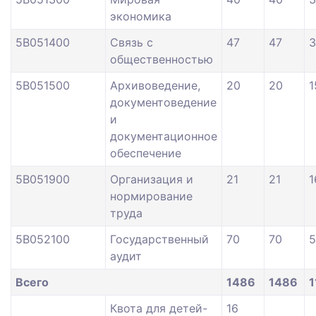
экономика
5В051400
Связь с
47
47
3
общественностью
5В051500
Архивоведение,
20
20
1
документоведение
и
документационное
обеспечение
5В051900
Организация и
21
21
1
нормирование
труда
5В052100
Государственный
70
70
5
аудит
Всего
1486
1486
1
Квота для детей-
16