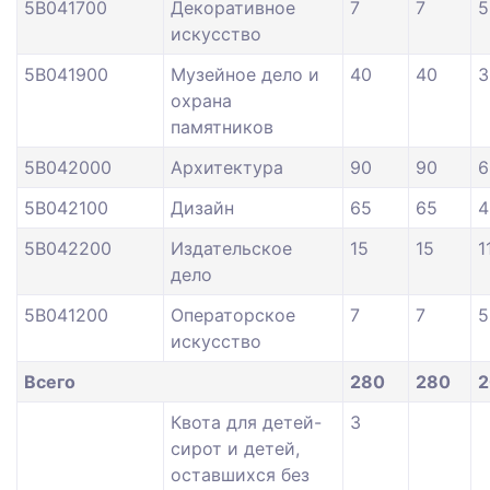
5В041700
Декоративное
7
7
5
искусство
5В041900
Музейное дело и
40
40
3
охрана
памятников
5В042000
Архитектура
90
90
6
5В042100
Дизайн
65
65
4
5В042200
Издательское
15
15
1
дело
5В041200
Операторское
7
7
5
искусство
Всего
280
280
2
Квота для детей-
3
сирот и детей,
оставшихся без