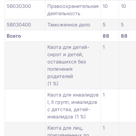
5В030300
Правоохранительная
10
10
деятельность
5В030400
Таможенное дело
5
5
Всего
88
88
Квота для детей-
1
сирот и детей,
оставшихся без
попечения
родителей
(1 %)
Квота для инвалидов
1
I, II групп, инвалидов
с детства, детей-
инвалидов (1 %)
Квота для лиц,
1
приравненных по