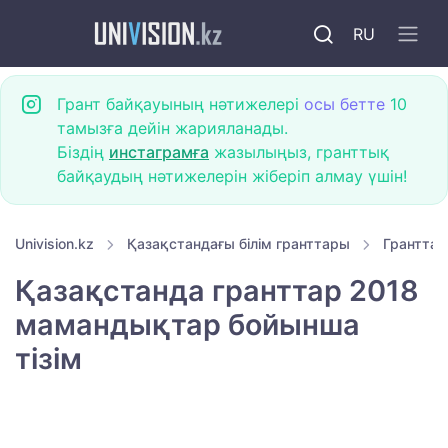
RU
Грант байқауының нәтижелері
осы бетте
10
тамызға дейін жарияланады.
Біздің
инстаграмға
жазылыңыз, гранттық
байқаудың нәтижелерін жіберіп алмау үшін!
Univision.kz
Қазақстандағы білім гранттары
Гранттар
Қазақстанда гранттар 2018
мамандықтар бойынша
тізім