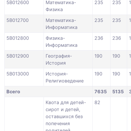
5В012600
Математика-
235
235
Физика
5В012700
Математика-
235
235
Информатика
5В012800
Физика-
236
236
Информатика
5В012900
География-
190
190
История
5В013000
История-
190
190
Религиоведение
Всего
7635
5135
Квота для детей-
82
сирот и детей,
оставшихся без
попечения
родителей