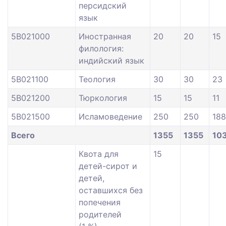
персидский
язык
5В021000
Иностранная
20
20
15
филология:
индийский язык
5В021100
Теология
30
30
23
5В021200
Тюркология
15
15
11
5В021500
Исламоведение
250
250
188
Всего
1355
1355
10
Квота для
15
детей-сирот и
детей,
оставшихся без
попечения
родителей