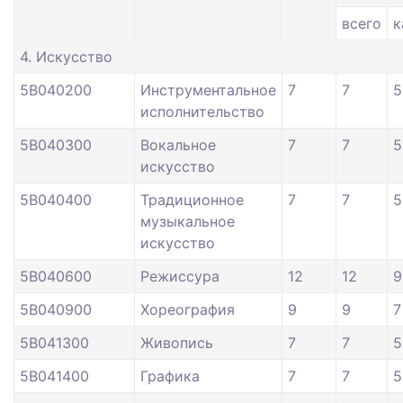
всего
к
4. Искусство
5В040200
Инструментальное
7
7
5
исполнительство
5В040300
Вокальное
7
7
5
искусство
5В040400
Традиционное
7
7
5
музыкальное
искусство
5В040600
Режиссура
12
12
9
5В040900
Хореография
9
9
7
5В041300
Живопись
7
7
5
5В041400
Графика
7
7
5