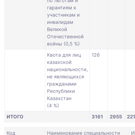
по льготам и
гарантиям к
участникам и
инвалидам
Великой
Отечественной
войны (0,5 %)
Квота для лиц
126
казахской
национальности,
не являющихся
гражданами
Республики
Казахстан
(4 %)
ИТОГО
3161
2955
22
Код
Наименование специальности
И