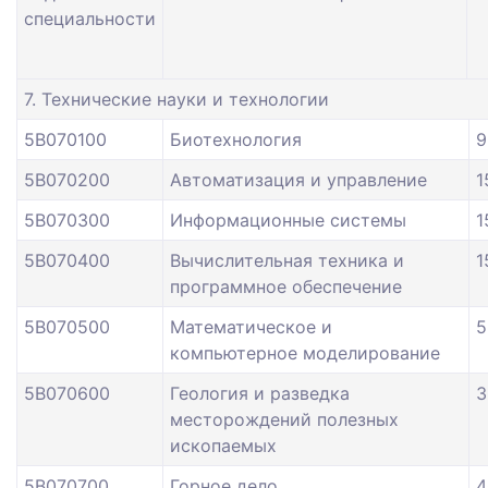
специальности
7. Технические науки и технологии
5В070100
Биотехнология
9
5В070200
Автоматизация и управление
1
5В070300
Информационные системы
1
5В070400
Вычислительная техника и
1
программное обеспечение
5В070500
Математическое и
5
компьютерное моделирование
5В070600
Геология и разведка
3
месторождений полезных
ископаемых
5В070700
Горное дело
4