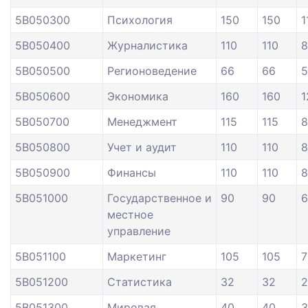
5В050300
Психология
150
150
1
5В050400
Журналистика
110
110
8
5В050500
Регионоведение
66
66
5
5В050600
Экономика
160
160
1
5В050700
Менеджмент
115
115
8
5В050800
Учет и аудит
110
110
8
5В050900
Финансы
110
110
8
5В051000
Государственное и
90
90
6
местное
управление
5В051100
Маркетинг
105
105
7
5В051200
Статистика
32
32
2
5В051300
Мировая
40
40
3