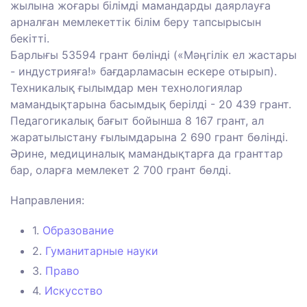
жылына жоғары білімді мамандарды даярлауға
арналған мемлекеттік білім беру тапсырысын
бекітті.
Барлығы 53594 грант бөлінді («Мәңгілік ел жастары
- индустрияға!» бағдарламасын ескере отырып).
Техникалық ғылымдар мен технологиялар
мамандықтарына басымдық берілді - 20 439 грант.
Педагогикалық бағыт бойынша 8 167 грант, ал
жаратылыстану ғылымдарына 2 690 грант бөлінді.
Әрине, медициналық мамандықтарға да гранттар
бар, оларға мемлекет 2 700 грант бөлді.
Направления:
1.
Образование
2.
Гуманитарные науки
3.
Право
4.
Искусство