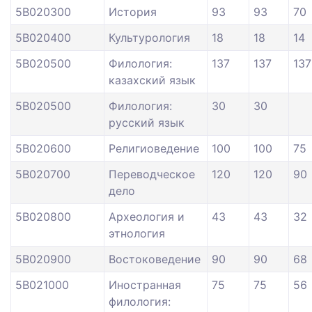
5В020300
История
93
93
70
5В020400
Культурология
18
18
14
5В020500
Филология:
137
137
137
казахский язык
5В020500
Филология:
30
30
русский язык
5В020600
Религиоведение
100
100
75
5В020700
Переводческое
120
120
90
дело
5В020800
Археология и
43
43
32
этнология
5В020900
Востоковедение
90
90
68
5В021000
Иностранная
75
75
56
филология: