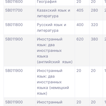
5В011600
География
20
20
5В011700
Казахский язык и
405
280
литература
5В011800
Русский язык и
400
320
литература
5В011900
Иностранный
620
380
язык: два
иностранных
языка
(английский язык)
5В011900
Иностранный
20
20
язык: два
иностранных
языка (немецкий
язык)
5В011900
Иностранный
20
20