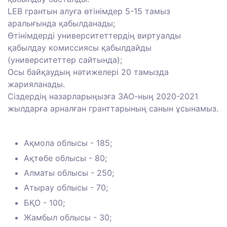
LEB грантын алуға өтінімдер 5-15 тамыз
аралығында қабылданады; ⠀
Өтінімдерді университеттердің виртуалды
қабылдау комиссиясы қабылдайды
(университеттер сайтында); ⠀
Осы байқаудың нәтижелері 20 тамызда
жарияланады. ⠀
Сіздердің назарларыңызға ЗАО-ның 2020-2021
жылдарға арналған гранттарының санын ұсынамыз.
⠀
Ақмола облысы - 185; ⠀
Ақтөбе облысы - 80; ⠀
Алматы облысы - 250; ⠀
Атырау облысы - 70; ⠀
БҚО - 100;
Жамбыл облысы - 30; ⠀