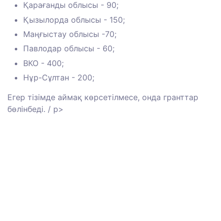
Қарағанды ​​облысы - 90; ⠀
Қызылорда облысы - 150; ⠀
Маңғыстау облысы -70; ⠀
Павлодар облысы - 60; ⠀
ВКО - 400; ⠀
Нұр-Сұлтан - 200;
Егер тізімде аймақ көрсетілмесе, онда гранттар
бөлінбеді. / p>