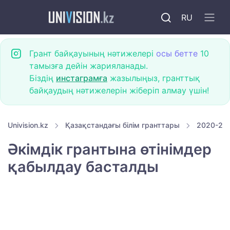
RU
Грант байқауының нәтижелері
осы бетте
10
тамызға дейін жарияланады.
Біздің
инстаграмға
жазылыңыз, гранттық
байқаудың нәтижелерін жіберіп алмау үшін!
Univision.kz
Қазақстандағы білім гранттары
2020-202
Әкімдік грантына өтінімдер
қабылдау басталды