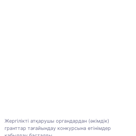
Жергілікті атқарушы органдардан (әкімдік)
гранттар тағайындау конкурсына өтінімдер
қабылдау басталды. ⠀