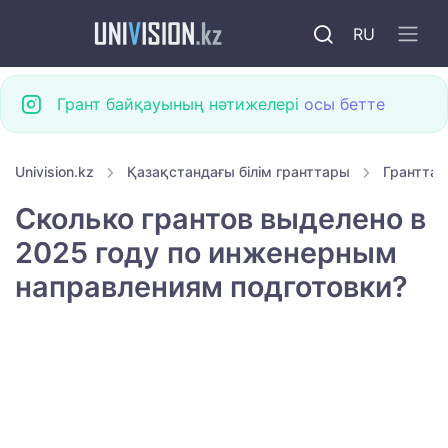
RU
Грант байқауының нәтижелері
осы бетте
Univision.kz
Қазақстандағы білім гранттары
Гранттар
Сколько грантов выделено в
2025 году по инженерным
направлениям подготовки?