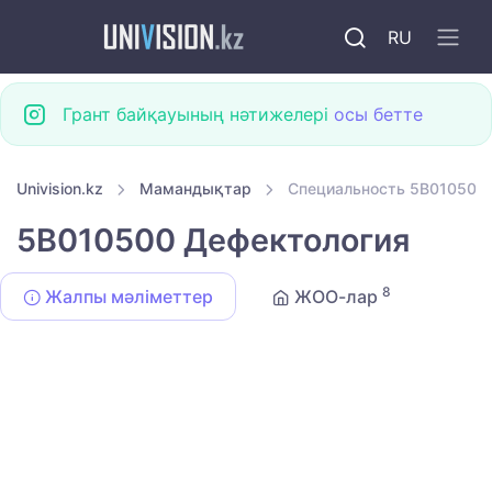
RU
Грант байқауының нәтижелері
осы бетте
Univision.kz
Мамандықтар
Специальность 5B010500
5B010500 Дефектология
8
Жалпы мәліметтер
ЖОО-лар