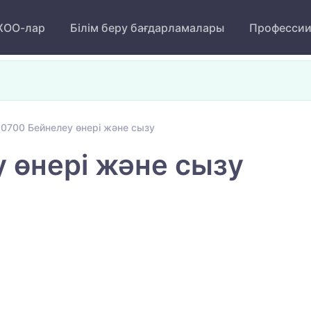
ОО-лар
Білім беру бағдарламалары
Професси
0700 Бейнелеу өнері және сызу
 өнері және сызу