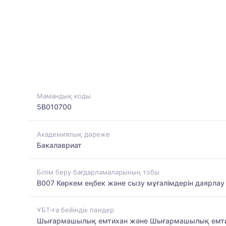
Мамандық коды
5B010700
Академиялық дәреже
Бакалавриат
Білім беру бағдарламаларының тобы
B007 Көркем еңбек және сызу мұғалімдерін даярлау
ҰБТ-ға бейіндік пәндер
Шығармашылық емтихан және Шығармашылық емт