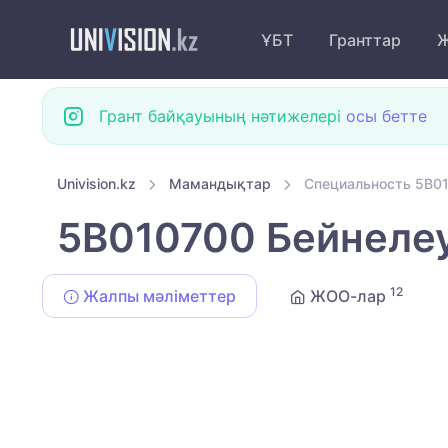
ҰБТ
Гранттар
Ж
Грант байқауының нәтижелері
осы бетте
Univision.kz
Мамандықтар
Специальность 5B01
5B010700 Бейнелеу
12
Жалпы мәліметтер
ЖОО-лар