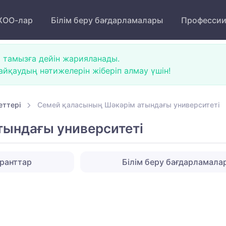
ОО-лар
Білім беру бағдарламалары
Професси
 тамызға дейін жарияланады.
йқаудың нәтижелерін жіберіп алмау үшін!
еттері
Семей қаласының Шәкәрім атындағы университеті
ындағы университеті
ранттар
Білім беру бағдарламала