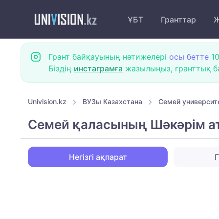
ҰБТ
Гранттар
Ж
Грант байқауының нәтижелері
осы бетте
10
Біздің
инстаграмға
жазылыңыз, гранттық ба
Univision.kz
ВУЗы Казахстана
Семей университ
Семей қаласының Шәкәрім ат
Негізгі ақпарат
Г