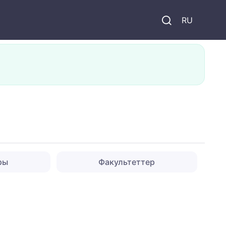
и
RU
ры
Факультеттер