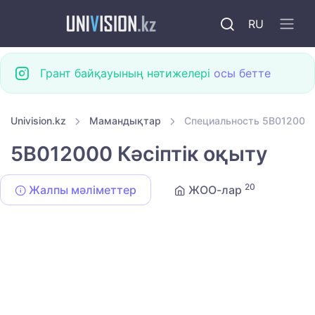
RU
Грант байқауының нәтижелері
осы бетте
Univision.kz
Мамандықтар
Специальность 5B012000 К
5B012000 Кәсіптік оқыту
20
Жалпы мәліметтер
ЖОО-лар