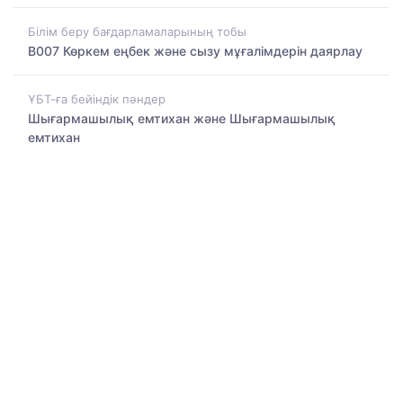
Білім беру бағдарламаларының тобы
B007 Көркем еңбек және сызу мұғалімдерін даярлау
ҰБТ-ға бейіндік пәндер
Шығармашылық емтихан және Шығармашылық
емтихан