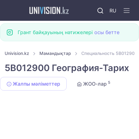
RU
Грант байқауының нәтижелері
осы бетте
Univision.kz
Мамандықтар
Специальность 5B012900 
5B012900 География-Тарих
5
Жалпы мәліметтер
ЖОО-лар