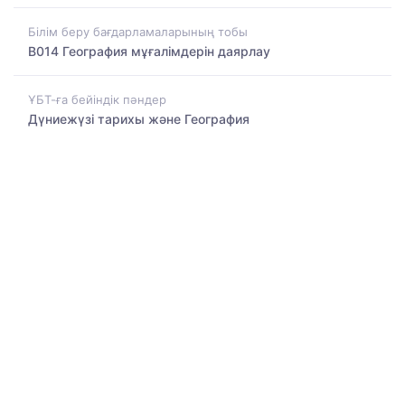
Білім беру бағдарламаларының тобы
B014 География мұғалімдерін даярлау
ҰБТ-ға бейіндік пәндер
Дүниежүзі тарихы және География