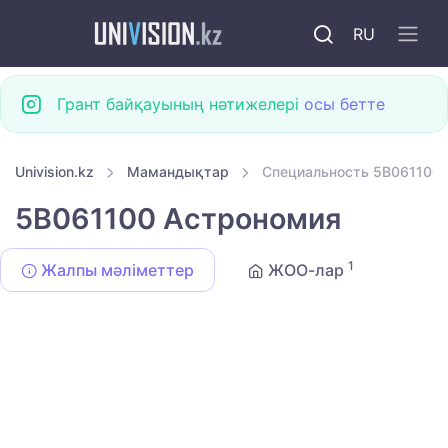
RU
Грант байқауының нәтижелері
осы бетте
Univision.kz
Мамандықтар
Специальность 5B061100
5B061100 Астрономия
1
Жалпы мәліметтер
ЖОО-лар