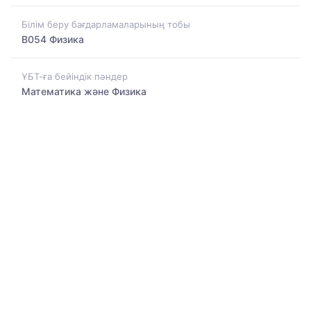
Білім беру бағдарламаларының тобы
B054 Физика
ҰБТ-ға бейіндік пәндер
Математика және Физика