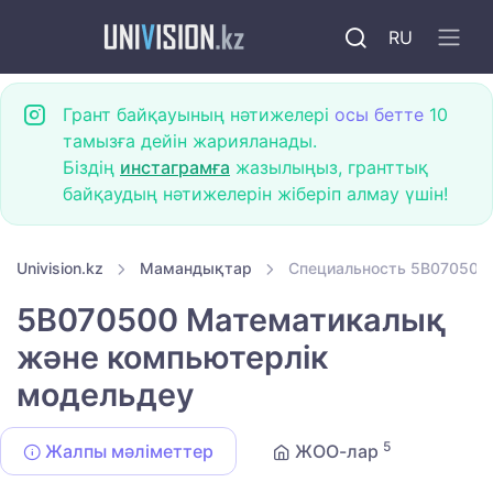
RU
Грант байқауының нәтижелері
осы бетте
10
тамызға дейін жарияланады.
Біздің
инстаграмға
жазылыңыз, гранттық
байқаудың нәтижелерін жіберіп алмау үшін!
Univision.kz
Мамандықтар
Специальность 5B070500
5B070500 Математикалық
және компьютерлік
модельдеу
5
Жалпы мәліметтер
ЖОО-лар