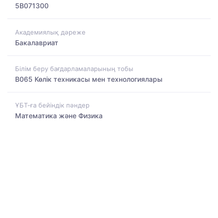
5B071300
Академиялық дәреже
Бакалавриат
Білім беру бағдарламаларының тобы
B065 Көлік техникасы мен технологиялары
ҰБТ-ға бейіндік пәндер
Математика және Физика