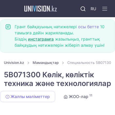
RU
Грант байқауының нәтижелері
осы бетте
10
тамызға дейін жарияланады.
Біздің
инстаграмға
жазылыңыз, гранттық
байқаудың нәтижелерін жіберіп алмау үшін!
Univision.kz
Мамандықтар
Специальность 5B071300 К
5B071300 Көлік, көліктік
техника және технологиялар
11
Жалпы мәліметтер
ЖОО-лар