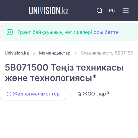
RU
Грант байқауының нәтижелері
осы бетте
Univision.kz
Мамандықтар
Специальность 5B071500 
5B071500 Теңіз техникасы
және технологиясы*
2
Жалпы мәліметтер
ЖОО-лар