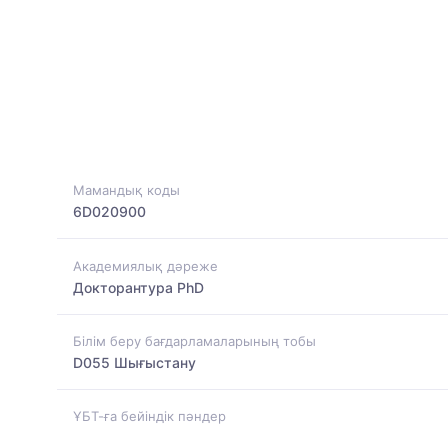
Мамандық коды
6D020900
Академиялық дәреже
Докторантура PhD
Білім беру бағдарламаларының тобы
D055 Шығыстану
ҰБТ-ға бейіндік пәндер