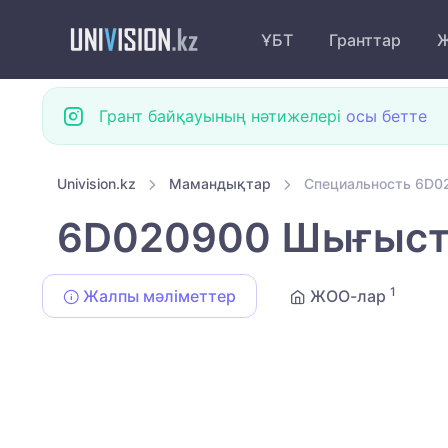
ҰБТ
Гранттар
Ж
Грант байқауының нәтижелері
осы бетте
Univision.kz
Мамандықтар
Специальность 6D0
6D020900 Шығыст
1
Жалпы мәліметтер
ЖОО-лар