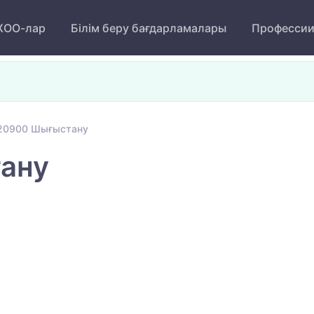
ОО-лар
Білім беру бағдарламалары
Професси
20900 Шығыстану
ану