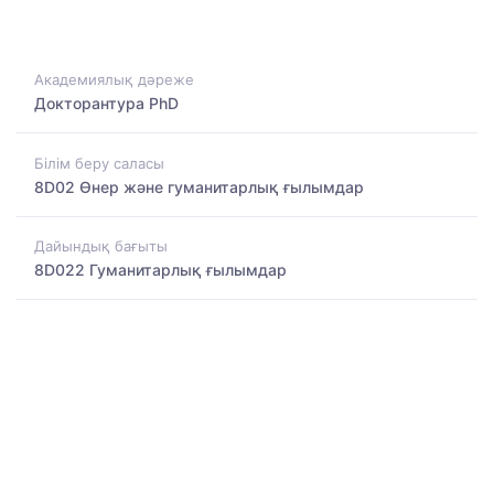
Академиялық дәреже
Докторантура PhD
Білім беру саласы
8D02 Өнер және гуманитарлық ғылымдар
Дайындық бағыты
8D022 Гуманитарлық ғылымдар