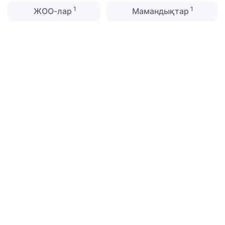
1
1
ЖОО-лар
Мамандықтар