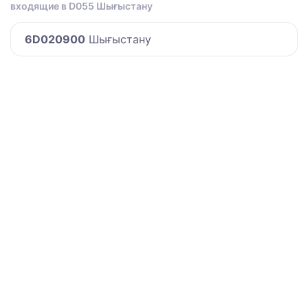
входящие в D055 Шығыстану
6D020900
Шығыстану