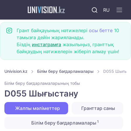
RU
Грант байқауының нәтижелері
осы бетте
10
тамызға дейін жарияланады.
Біздің
инстаграмға
жазылыңыз, гранттық
байқаудың нәтижелерін жіберіп алмау үшін!
Univision.kz
Білім беру бағдарламалары
D055 Шығыс
Білім беру бағдарламаларының тобы
D055 Шығыстану
Жалпы мәліметтер
Гранттар саны
1
Білім беру бағдарламалары