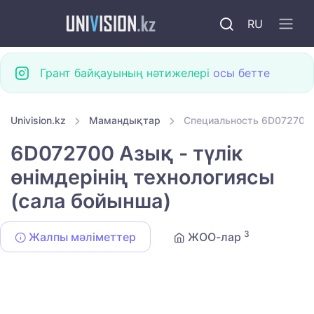
RU
Грант байқауының нәтижелері
осы бетте
Univision.kz
Мамандықтар
Специальность 6D072700 А
6D072700 Азық - түлік
өнімдерінің технологиясы
(сала бойынша)
3
Жалпы мәліметтер
ЖОО-лар