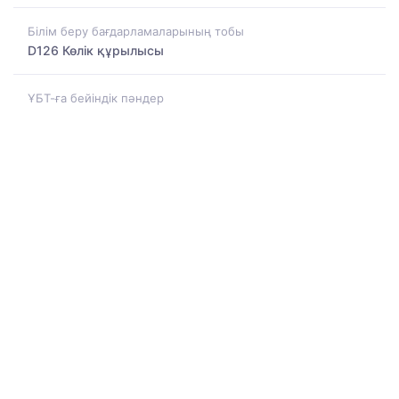
Білім беру бағдарламаларының тобы
D126 Көлік құрылысы
ҰБТ-ға бейіндік пәндер