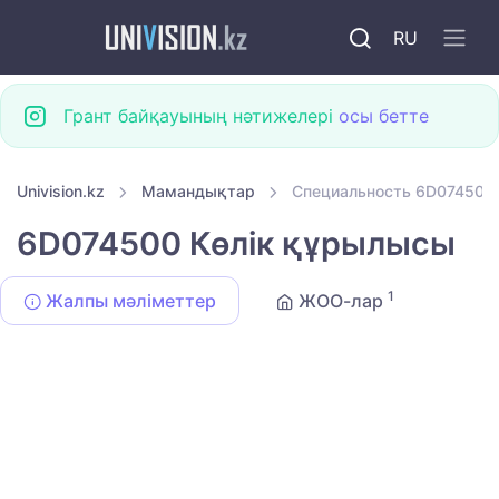
RU
Грант байқауының нәтижелері
осы бетте
Univision.kz
Мамандықтар
Специальность 6D074500
6D074500 Көлік құрылысы
1
Жалпы мәліметтер
ЖОО-лар