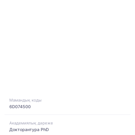
Мамандық коды
6D074500
Академиялық дәреже
Докторантура PhD