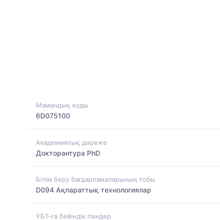
Мамандық коды
6D075100
Академиялық дәреже
Докторантура PhD
Білім беру бағдарламаларының тобы
D094 Ақпараттық технологиялар
ҰБТ-ға бейіндік пәндер