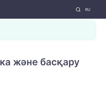
и
RU
ка және басқару