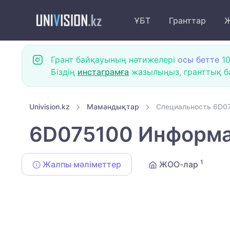
ҰБТ
Гранттар
Ж
Грант байқауының нәтижелері
осы бетте
10
Біздің
инстаграмға
жазылыңыз, гранттық ба
Univision.kz
Мамандықтар
Специальность 6D07
6D075100 Информат
1
Жалпы мәліметтер
ЖОО-лар