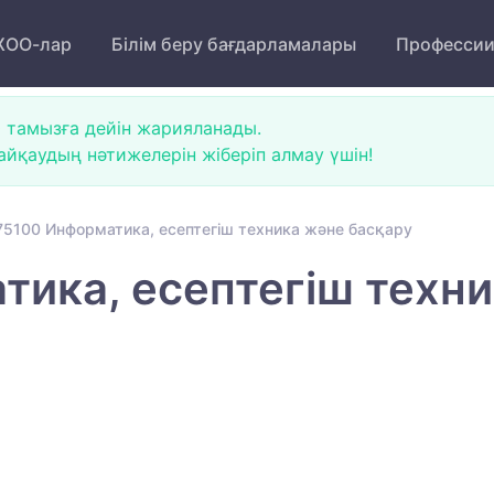
ОО-лар
Білім беру бағдарламалары
Професси
 тамызға дейін жарияланады.
йқаудың нәтижелерін жіберіп алмау үшін!
5100 Информатика, есептегіш техника және басқару
ика, есептегіш техни