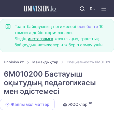
RU
Грант байқауының нәтижелері
осы бетте
10
тамызға дейін жарияланады.
Біздің
инстаграмға
жазылыңыз, гранттық
байқаудың нәтижелерін жіберіп алмау үшін!
Univision.kz
Мамандықтар
Специальность 6M010200 
6M010200 Бастауыш
оқытудың педагогикасы
мен әдістемесі
10
Жалпы мәліметтер
ЖОО-лар