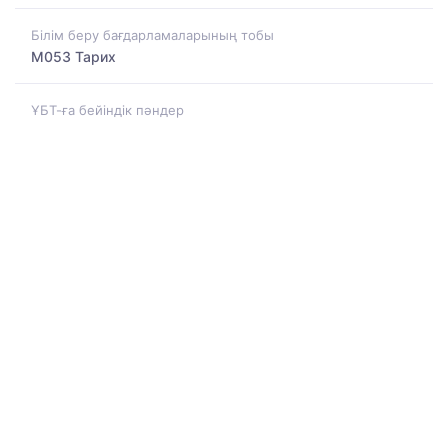
Білім беру бағдарламаларының тобы
M053 Тарих
ҰБТ-ға бейіндік пәндер