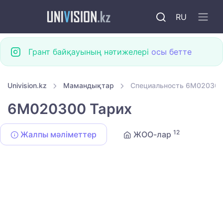
RU
Грант байқауының нәтижелері
осы бетте
Univision.kz
Мамандықтар
Специальность 6M020300
6M020300 Тарих
12
Жалпы мәліметтер
ЖОО-лар