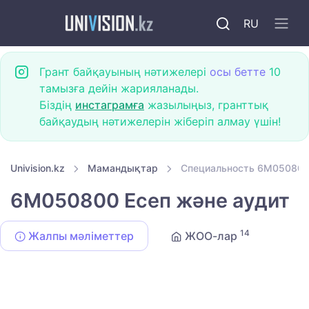
RU
Грант байқауының нәтижелері
осы бетте
10
тамызға дейін жарияланады.
Біздің
инстаграмға
жазылыңыз, гранттық
байқаудың нәтижелерін жіберіп алмау үшін!
Univision.kz
Мамандықтар
Специальность 6M050800 
6M050800 Есеп және аудит
14
Жалпы мәліметтер
ЖОО-лар