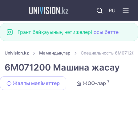
RU
Грант байқауының нәтижелері
осы бетте
Univision.kz
Мамандықтар
Специальность 6M071200
6M071200 Машина жасау
7
Жалпы мәліметтер
ЖОО-лар